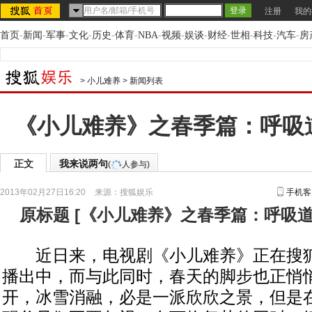
注册
我的
首页
-
新闻
-
军事
-
文化
-
历史
-
体育
-
NBA
-
视频
-
娱谈
-
财经
-
世相
-
科技
-
汽车
-
房
>
小儿难养
>
新闻列表
《小儿难养》之春季篇：呼吸
正文
我来说两句
(
人参与)
2013年02月27日16:20
来源：
搜狐娱乐
手机客
原标题
[
《小儿难养》之春季篇：呼吸
近日来，电视剧《小儿难养》正在搜狐
播出中，而与此同时，春天的脚步也正悄
开，冰雪消融，必是一派欣欣之景，但是