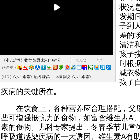
状况
发期
子到
差的
清洁
孩子
《小儿难养》收官 陈思成宋佳被“玩
40,072
时根
转发至：
减衣
[相关]
《小儿难养》热播 辣妈..
|
本周剧说《小儿难养》 ..
孩子
疾病的关键所在。
在饮食上，各种营养应合理搭配，父母
些可增强抵抗力的食物，如富含维生素A
素的食物。儿科专家提出，冬春季节儿童
呼吸道感染疾病的一大诱因。维生素A有