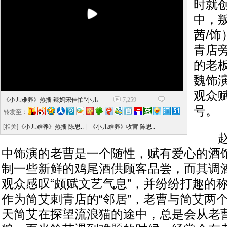
时就
中，
茜/
青店
的老
魏饰
观众赋
《小儿难养》热播 辣妈宋佳怕“小儿
7,259
号。
转发至：
[相关]
《小儿难养》热播 陈思..
|
《小儿难养》收官 陈思..
赵魏
中饰演的老曹是一个随性，赋有爱心的酒
制一些新鲜的鸡尾酒供顾客品尝，而其调
观众感叹“颇赋文艺气息”，并纷纷打趣的称
作为简艾刺青店的“邻居”，老曹与简艾两
天简艾在探望流浪猫的途中，总是会从老