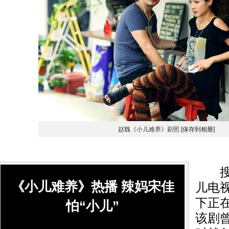
赵魏《小儿难养》剧照
[保存到相册]
搜狐
《小儿难养》热播 辣妈宋佳
儿电
下正
怕“小儿”
该剧