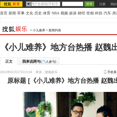
注册
我的
首页
-
新闻
-
军事
-
文化
-
历史
-
体育
-
NBA
-
视频
-
娱谈
-
财经
-
世相
-
科技
-
汽车
-
房
>
小儿难养
>
新闻列表
《小儿难养》地方台热播 赵魏出
正文
我来说两句
(
人参与)
2013年02月27日15:04
来源：
搜狐娱乐
手机客
原标题
[
《小儿难养》地方台热播 赵魏出