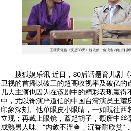
王耀庆凭借《失恋33天》魏依然一角成名内地
[保存
搜狐娱乐讯 近日，80后话题育儿剧《
卫视的首播以破三的超高收视率及破亿的
几大主演也因为在该剧中的精彩表现赢得
中，尤以饰演严道信的中国台湾演员王耀
印象深刻。他单眼皮小眼睛，一如既往西
立现；再戴上眼镜，蓄起胡子，颓废中丝
成熟男人味。“内敛不浮夸，沉香耐欣赏”