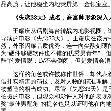
品高质，让他稳坐内地荧屏第一金领宝座
《失恋33天》成名，高富帅形象深入
王耀庆从话剧舞台转战内地影视圈，试
导演的电影《失恋33天》。王耀庆在该片中
然，外形闪耀品质优秀，连一向尖酸刻薄
为“硬件够硬软件也不错的优秀男青年”，
酷”的爱情观：LV不会倒闭，但是爱情会
这样的角色或许被称作世俗，却代表着
借扎实精湛的演技，及对人物的精准理解，
物塑造的相当成功。尽管《失恋33天》是
拍摄的电影，但观众和影评人对他的表现
奖“最佳男配角”的提名也足以证明他在内