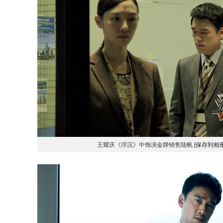
王耀庆《浮沉》中饰演金牌销售陆帆
[保存到相册