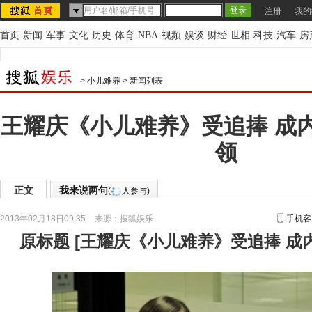
注册
我的
首页
-
新闻
-
军事
-
文化
-
历史
-
体育
-
NBA
-
视频
-
娱谈
-
财经
-
世相
-
科技
-
汽车
-
房
>
小儿难养
>
新闻列表
王耀庆《小儿难养》受追捧 成
领
正文
我来说两句
(
人参与)
2013年02月18日09:35
来源：
搜狐娱乐
手机客
原标题
[
王耀庆《小儿难养》受追捧 成