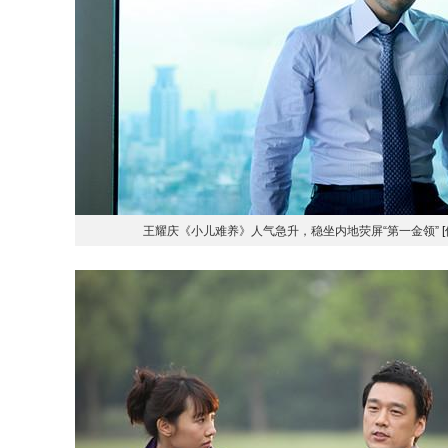
王耀庆《小儿难养》人气急升，稳坐内地荧屏“第一金领”