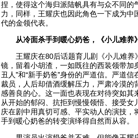
捏，使得这个海归派陆帆具有与众不同的
力，同样，王耀庆也因此角色一下成为中
代的金领代表。
从冷面杀手到暖心奶爸，《小儿难养
王耀庆在80后话题育儿剧《小儿难养
镜，留着小胡渣，一如既往的西装领带加身
丑人”和“新手奶爸”身份的严道信。严道
裁员，人后却借酒缓解压力，严肃冷漠的
感善良的心。这一面也表现在对待突如其
从开始的郁闷、抗拒到慢慢领悟、接受女
庆在剧中用真切可感、平实动人的演技，
手到暖心奶爸的转变演绎得自然而从容。
男演员出演奶爸并不难，但能像王耀庆