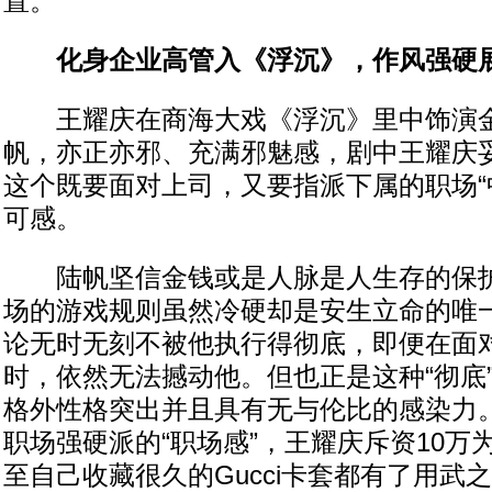
置。
化身企业高管入《浮沉》，作风强硬
王耀庆在商海大戏《浮沉》里中饰演金
帆，亦正亦邪、充满邪魅感，剧中王耀庆
这个既要面对上司，又要指派下属的职场“
可感。
陆帆坚信金钱或是人脉是人生存的保护
场的游戏规则虽然冷硬却是安生立命的唯
论无时无刻不被他执行得彻底，即便在面
时，依然无法撼动他。但也正是这种“彻底
格外性格突出并且具有无与伦比的感染力
职场强硬派的“职场感”，王耀庆斥资10万
至自己收藏很久的Gucci卡套都有了用武