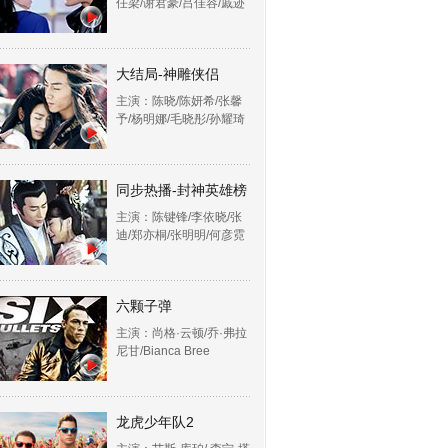
任梁/谢君豪/吕佳容/戚迹
大结局-神雕侠侣
主演：陈晓/陈妍希/张馨
予/杨明娜/毛晓彤/孙耀琦
同步热播-封神英雄榜
主演：陈键锋/李依晓/张
迪/郑亦桐/张明明/何彦霓
六颗子弹
主演：尚格·云顿/乔·弗拉
尼甘/Bianca Bree
龙虎少年队2