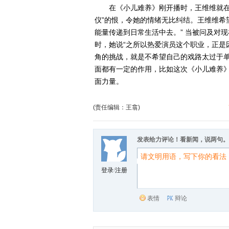
在《小儿难养》刚开播时，王维维就在微
仪”的恨，令她的情绪无比纠结。王维维希
能量传递到日常生活中去。” 当被问及对
时，她说“之所以热爱演员这个职业，正是
角的挑战，就是不希望自己的戏路太过于
面都有一定的作用，比如这次《小儿难养》
面力量。
(责任编辑：王翕)
发表给力评论！看新闻，说两句。
登录
/
注册
表情
辩论