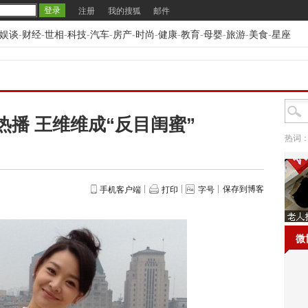
注册
我的搜狐
邮件
娱谈
-
财经
-
世相
-
科技
-
汽车
-
房产
-
时尚
-
健康
-
教育
-
母婴
-
旅游
-
美食
-
星座
播 王维维成“反目闺蜜”
热词
保存到博客
手机客户端
打印
字号
微