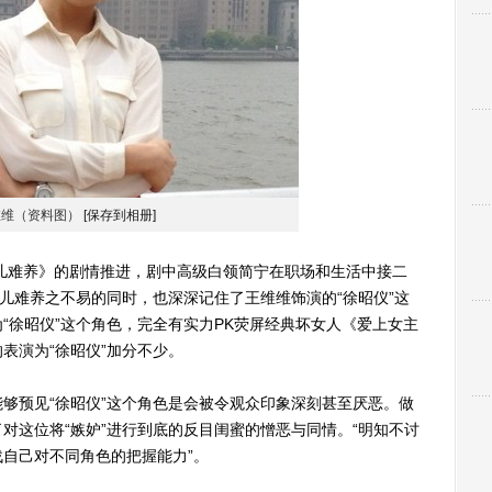
维维（资料图）
[保存到相册]
难养》的剧情推进，剧中高级白领简宁在职场和生活中接二
小儿难养之不易的同时，也深深记住了王维维饰演的“徐昭仪”这
“徐昭仪”这个角色，完全有实力PK荧屏经典坏女人《爱上女主
表演为“徐昭仪”加分不少。
预见“徐昭仪”这个角色是会被令观众印象深刻甚至厌恶。做
对这位将“嫉妒”进行到底的反目闺蜜的憎恶与同情。“明知不讨
自己对不同角色的把握能力”。