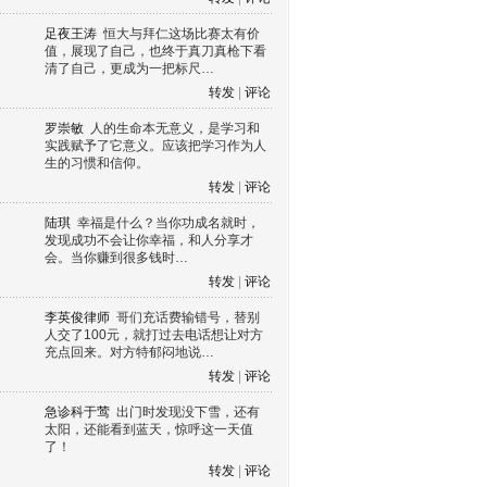
足夜王涛
恒大与拜仁这场比赛太有价
值，展现了自己，也终于真刀真枪下看
清了自己，更成为一把标尺…
转发
|
评论
罗崇敏
人的生命本无意义，是学习和
实践赋予了它意义。应该把学习作为人
生的习惯和信仰。
转发
|
评论
陆琪
幸福是什么？当你功成名就时，
发现成功不会让你幸福，和人分享才
会。当你赚到很多钱时…
转发
|
评论
李英俊律师
哥们充话费输错号，替别
人交了100元，就打过去电话想让对方
充点回来。对方特郁闷地说…
转发
|
评论
急诊科于莺
出门时发现没下雪，还有
太阳，还能看到蓝天，惊呼这一天值
了！
转发
|
评论