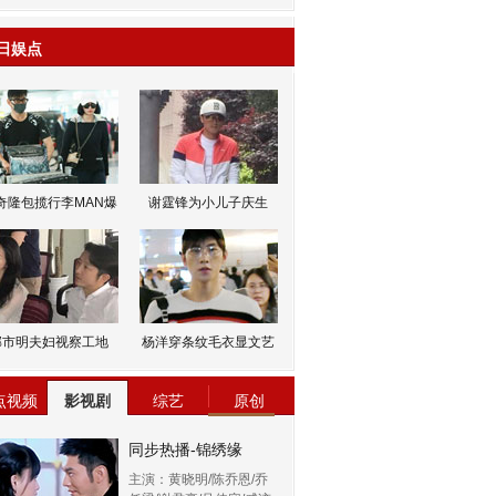
日娱点
奇隆包揽行李MAN爆
谢霆锋为小儿子庆生
邹市明夫妇视察工地
杨洋穿条纹毛衣显文艺
点视频
影视剧
综艺
原创
同步热播-锦绣缘
主演：黄晓明/陈乔恩/乔