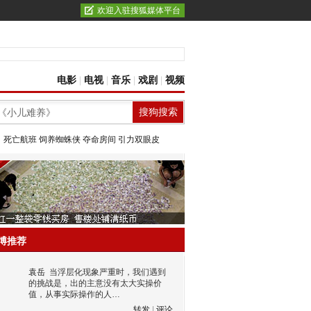
欢迎入驻搜狐媒体平台
电影
|
电视
|
音乐
|
戏剧
|
视频
：
死亡航班
饲养蜘蛛侠
夺命房间
引力双眼皮
博推荐
袁岳
当浮层化现象严重时，我们遇到
的挑战是，出的主意没有太大实操价
值，从事实际操作的人…
转发
|
评论