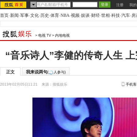
注册
我的
首页
-
新闻
-
军事
-
文化
-
历史
-
体育
-
NBA
-
视频
-
娱谈
-
财经
-
世相
-
科技
-
汽车
-
房
>
电视 TV
>
内地电视
“音乐诗人”李健的传奇人生 
正文
我来说两句
(
人参与)
2013年02月05日11:21
来源：
搜狐娱乐
手机客