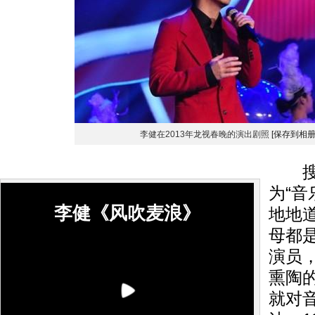
李健在2013年龙视春晚的演出剧照
[保存到相册
搜狐
为“音
李健《风吹麦浪》
地地
母都
演员
熏陶
就对