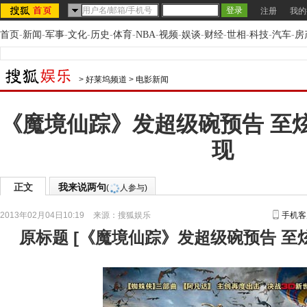
注册
我的
首页
-
新闻
-
军事
-
文化
-
历史
-
体育
-
NBA
-
视频
-
娱谈
-
财经
-
世相
-
科技
-
汽车
-
房
>
好莱坞频道
>
电影新闻
《魔境仙踪》发超级碗预告 至
现
正文
我来说两句
(
人参与)
2013年02月04日10:19
来源：
搜狐娱乐
手机客
原标题
[
《魔境仙踪》发超级碗预告 至