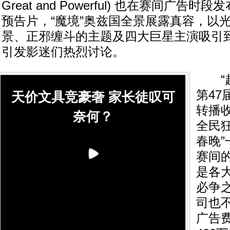
Great and Powerful) 也在赛间广告
预告片，“魔境”奥兹国全景展露真容，以
景、正邪缠斗的主题及四大巨星主演吸引
引发影迷们热烈讨论。
“超
第4
天价文具竞豪奢 家长徒叹可
转播
奈何？
全民
春晚
赛间
是各
必争
司也
广告