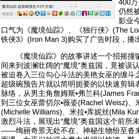
400
魔境仙踪 超级碗预告片(中文版)
0
仍然
转发至：
影业
口气为《魔境仙踪》、《独行侠》(The Lone
铁侠3》(Iron Man 3)购买了广告时段
《魔境仙踪》的故事讲述一个招摇撞骗
间来到波澜壮阔的“魔境”奥兹国，竟被误
被迫卷入三位勾心斗法的美艳女巫的缠斗
超级碗预告片就以简明扼要的以快速剪辑
脉络，从男主角詹姆斯•弗兰科(James Fra
到三位女巫蕾切尔•薇姿(Rachel Weisz
(Michelle Williams)、米拉•库妮丝(Mila 
激烈斗法，展现出“魔境”奥兹国这个前所
——绚丽奇景无处不在、神秘生物纷至沓