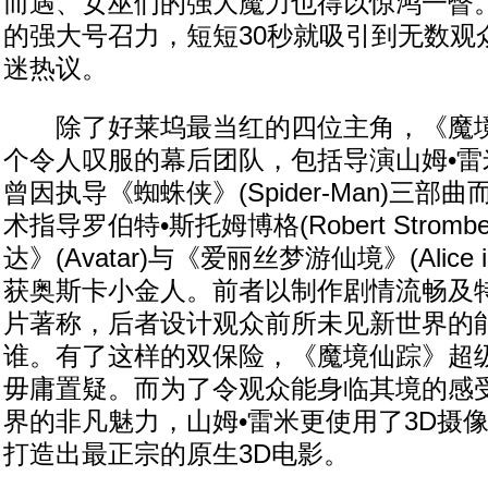
而遇、女巫们的强大魔力也得以惊鸿一瞥
的强大号召力，短短30秒就吸引到无数观
迷热议。
除了好莱坞最当红的四位主角，《魔境
个令人叹服的幕后团队，包括导演山姆•雷米(S
曾因执导《蜘蛛侠》(Spider-Man)三
术指导罗伯特•斯托姆博格(Robert Strom
达》(Avatar)与《爱丽丝梦游仙境》(Alice in 
获奥斯卡小金人。前者以制作剧情流畅及
片著称，后者设计观众前所未见新世界的
谁。有了这样的双保险，《魔境仙踪》超
毋庸置疑。而为了令观众能身临其境的感
界的非凡魅力，山姆•雷米更使用了3D摄
打造出最正宗的原生3D电影。