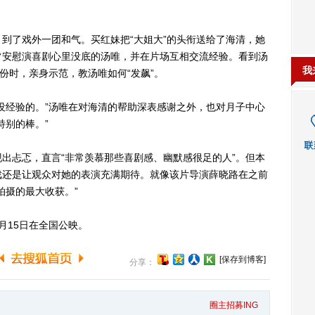
了戏外一团和气。买红妹把“大姐大”的头衔送给了海清，她
常安慰演喜剧心里没底的汤唯，并在片场互相交流经验。看到汤
我
份时，亲身示范，教汤唯如何“发飙”。
经验的。”汤唯在对海清的帮助深表感谢之外，也对月子中心
特别的棒。”
忐忑，直言“非常羡慕那些喜剧感、幽默感很足的人”。但本
戏还是让观众对她的表演充满期待。就像该片导演薛晓路在之前
拍摄的最大收获。”
15日在全国公映。
[保存到博客]
分享：
圈主招募ING