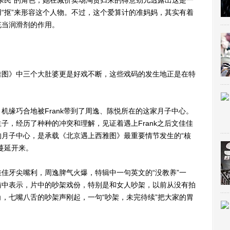
民”的角色，她在减价卖场淘货归来的得意劲儿透露出这是一
“抠”来形容这个人物。不过，这个爱算计的准妈妈，其实有着
充当润滑剂的作用。
图》中三个大肚婆更是好戏不断，这些戏码的发生地正是在特
缘巧合地被Frank带到了周逸、陈悦所在的这家月子中心。
子，经历了种种的冲突和理解，见证着遇上Frank之后文佳佳
月子中心，是承载《北京遇上西雅图》最重要情节发生的“核
蔓延开来。
牙尖嘴利，周逸脾气火爆，特辑中一句英文的“没教养”一
访中表示，片中的吵架戏份，特别是和女人吵架，以前从没有拍
，七嘴八舌的吵架声刚起，一句“吵架，未完待续”把大家的胃