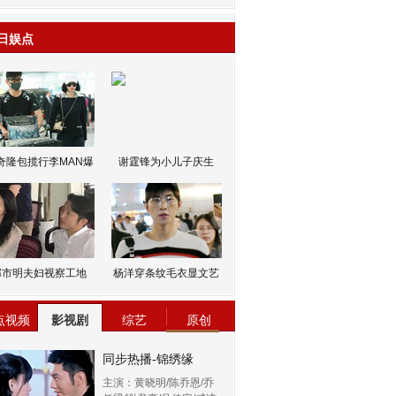
日娱点
奇隆包揽行李MAN爆
谢霆锋为小儿子庆生
邹市明夫妇视察工地
杨洋穿条纹毛衣显文艺
点视频
影视剧
综艺
原创
同步热播-锦绣缘
主演：黄晓明/陈乔恩/乔