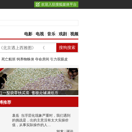
欢迎入驻搜狐媒体平台
电影
|
电视
|
音乐
|
戏剧
|
视频
：
死亡航班
饲养蜘蛛侠
夺命房间
引力双眼皮
博推荐
袁岳
当浮层化现象严重时，我们遇到
的挑战是，出的主意没有太大实操价
值，从事实际操作的人…
转发
|
评论