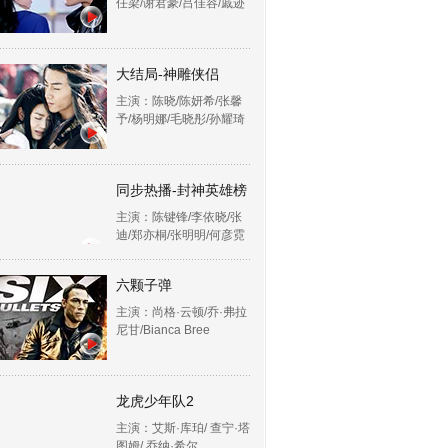
任梁/谢君豪/吕佳容/戚迹
大结局-神雕侠侣
主演：陈晓/陈妍希/张馨
予/杨明娜/毛晓彤/孙耀琦
同步热播-封神英雄榜
主演：陈键锋/李依晓/张
迪/郑亦桐/张明明/何彦霓
六颗子弹
主演：尚格·云顿/乔·弗拉
尼甘/Bianca Bree
龙虎少年队2
主演：艾斯·库珀/ 查宁·塔
图姆/ 乔纳·希尔