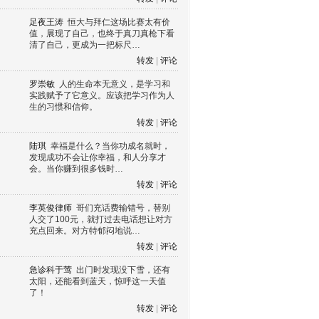
足夜王涛
恒大与拜仁这场比赛太有价
值，展现了自己，也终于真刀真枪下看
清了自己，更成为一把标尺…
转发
|
评论
罗崇敏
人的生命本无意义，是学习和
实践赋予了它意义。应该把学习作为人
生的习惯和信仰。
转发
|
评论
陆琪
幸福是什么？当你功成名就时，
发现成功不会让你幸福，和人分享才
会。当你赚到很多钱时…
转发
|
评论
李英俊律师
哥们充话费输错号，替别
人交了100元，就打过去电话想让对方
充点回来。对方特郁闷地说…
转发
|
评论
急诊科于莺
出门时发现没下雪，还有
太阳，还能看到蓝天，惊呼这一天值
了！
转发
|
评论