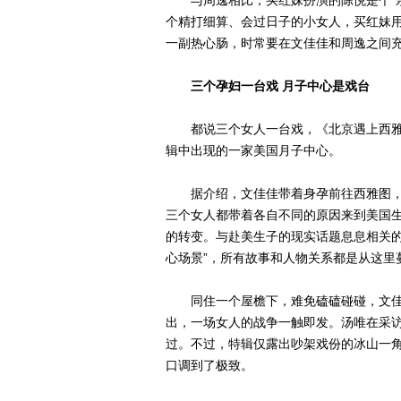
与周逸相比，买红妹扮演的陈悦是个“亲
个精打细算、会过日子的小女人，买红妹用
一副热心肠，时常要在文佳佳和周逸之间
三个孕妇一台戏 月子中心是戏台
都说三个女人一台戏，《北京遇上西雅
辑中出现的一家美国月子中心。
据介绍，文佳佳带着身孕前往西雅图，机
三个女人都带着各自不同的原因来到美国生
的转变。与赴美生子的现实话题息息相关的
心场景”，所有故事和人物关系都是从这里
同住一个屋檐下，难免磕磕碰碰，文佳佳
出，一场女人的战争一触即发。汤唯在采
过。不过，特辑仅露出吵架戏份的冰山一角
口调到了极致。