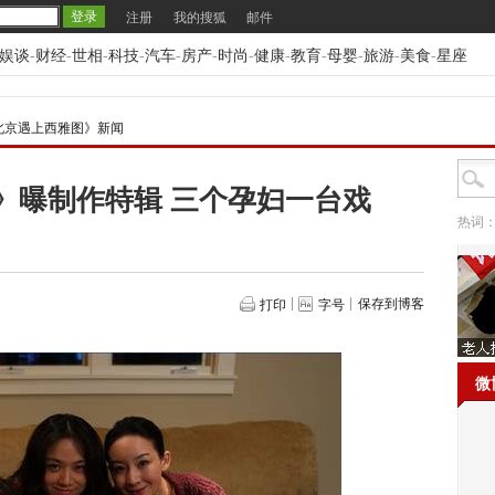
注册
我的搜狐
邮件
娱谈
-
财经
-
世相
-
科技
-
汽车
-
房产
-
时尚
-
健康
-
教育
-
母婴
-
旅游
-
美食
-
星座
北京遇上西雅图》新闻
》曝制作特辑 三个孕妇一台戏
热词
保存到博客
打印
字号
微