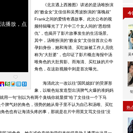
《北京遇上西雅图》讲述的是汤唯扮演
的“败金女”文佳佳和吴秀波扮演的“落魄叔”
今
Frank之间的爱情奇遇故事。此次公布的视
无法播放，点
频特辑曝光了了片中三个女人间的“恩怨情
仇”，也揭开了影片故事发生的生活场景。
其中，汤唯扮演的“败金女”文佳佳首次公布
孕妇身份，她和海清、买红妹被工作人员统
称为“大肚婆”，也印证了影片概念海报中汤
吴
唯角色的大肚剪影。而海清、买红妹的片中
角色，在这款视频中则是首次曝光。
海清此次一改以往“国民媳妇”的荧屏形
象，以银色短发造型出演脾气火爆的准妈妈
来就用一句“别以为有两个臭钱你就显摆”给了文佳佳一个下马
是个脾气好的角色，强势的她从骨子里不认为自己和汤唯、买红
热
角色也有让海清头疼的事，那就是在片中用英文骂文佳佳“没