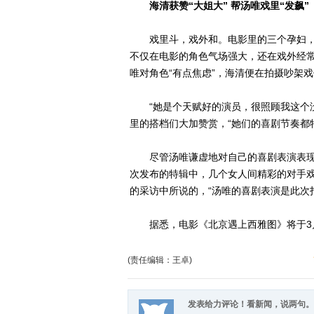
海清获赞“大姐大” 帮汤唯戏里“发飙”
戏里斗，戏外和。电影里的三个孕妇，到
不仅在电影的角色气场强大，还在戏外经
唯对角色“有点焦虑”，海清便在拍摄吵架戏
“她是个天赋好的演员，很照顾我这个没
里的搭档们大加赞赏，“她们的喜剧节奏都
尽管汤唯谦虚地对自己的喜剧表演表现出
次发布的特辑中，几个女人间精彩的对手
的采访中所说的，“汤唯的喜剧表演是此次
据悉，电影《北京遇上西雅图》将于3月
(责任编辑：王卓)
发表给力评论！看新闻，说两句。