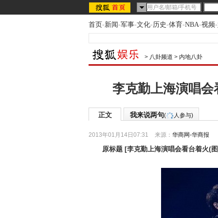
首页
-
新闻
-
军事
-
文化
-
历史
-
体育
-
NBA
-
视频
-
>
八卦频道
>
内地八卦
李克勤上海演唱会
正文
我来说两句
(
人参与)
2013年01月14日07:31
来源：
华商网-华商报
原标题
[
李克勤上海演唱会看台着火(图