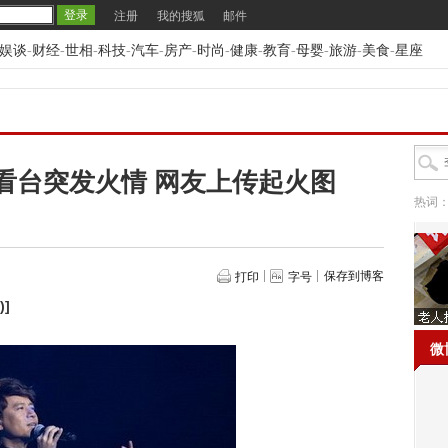
注册
我的搜狐
邮件
娱谈
-
财经
-
世相
-
科技
-
汽车
-
房产
-
时尚
-
健康
-
教育
-
母婴
-
旅游
-
美食
-
星座
看台突发火情 网友上传起火图
热词
保存到博客
打印
字号
)
]
微