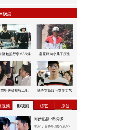
日娱点
奇隆包揽行李MAN爆
谢霆锋为小儿子庆生
邹市明夫妇视察工地
杨洋穿条纹毛衣显文艺
点视频
影视剧
综艺
原创
同步热播-锦绣缘
主演：黄晓明/陈乔恩/乔