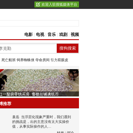
欢迎入驻搜狐媒体平台
电影
|
电视
|
音乐
|
戏剧
|
视频
：
死亡航班
饲养蜘蛛侠
夺命房间
引力双眼皮
博推荐
袁岳
当浮层化现象严重时，我们遇到
的挑战是，出的主意没有太大实操价
值，从事实际操作的人…