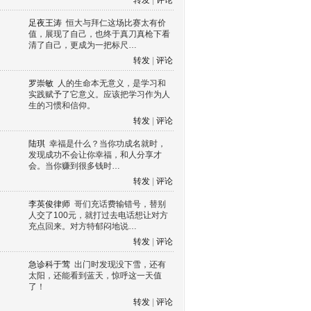
转发
|
评论
足夜王涛
恒大与拜仁这场比赛太有价
值，展现了自己，也终于真刀真枪下看
清了自己，更成为一把标尺…
转发
|
评论
罗崇敏
人的生命本无意义，是学习和
实践赋予了它意义。应该把学习作为人
生的习惯和信仰。
转发
|
评论
陆琪
幸福是什么？当你功成名就时，
发现成功不会让你幸福，和人分享才
会。当你赚到很多钱时…
转发
|
评论
李英俊律师
哥们充话费输错号，替别
人交了100元，就打过去电话想让对方
充点回来。对方特郁闷地说…
转发
|
评论
急诊科于莺
出门时发现没下雪，还有
太阳，还能看到蓝天，惊呼这一天值
了！
转发
|
评论