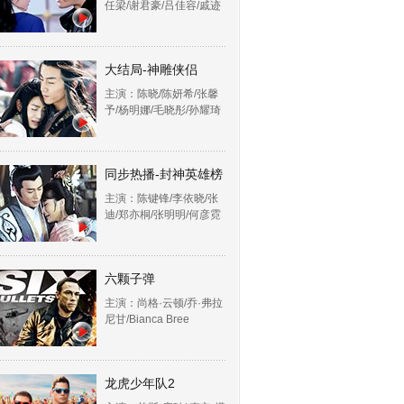
任梁/谢君豪/吕佳容/戚迹
大结局-神雕侠侣
主演：陈晓/陈妍希/张馨
予/杨明娜/毛晓彤/孙耀琦
同步热播-封神英雄榜
主演：陈键锋/李依晓/张
迪/郑亦桐/张明明/何彦霓
六颗子弹
主演：尚格·云顿/乔·弗拉
尼甘/Bianca Bree
龙虎少年队2