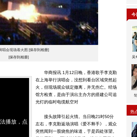
今
演唱会现场着火图
[保存到相册]
吴
[保存到相册]
华商报讯 1月12日晚，香港歌手李克勤
在上海举行演唱会，没想到看台区域突然起
火，但现场观众镇定撤离，并无伤亡。经场
馆方检查，是由于演出主办方的搭建公司追
光灯的临时电缆航空对
热
接头故障引起火情。当日晚21时50分
无法播放，点
左右，李克勤返场演唱《爱不释手》，观众
突然闻到一股烧焦的味道，于是四处张望。