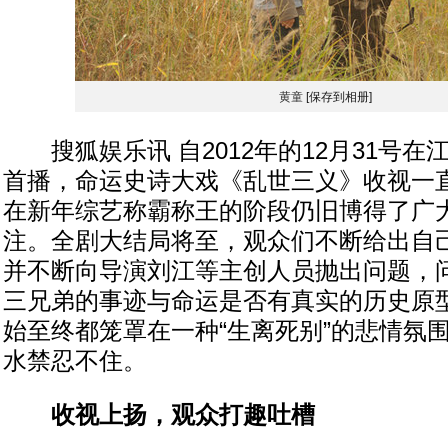
黄童
[保存到相册]
搜狐娱乐讯 自2012年的12月31号在
首播，命运史诗大戏《乱世三义》收视一
在新年综艺称霸称王的阶段仍旧博得了广
注。全剧大结局将至，观众们不断给出自
并不断向导演刘江等主创人员抛出问题，
三兄弟的事迹与命运是否有真实的历史原
始至终都笼罩在一种“生离死别”的悲情氛
水禁忍不住。
收视上扬，观众打趣吐槽