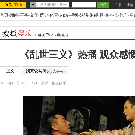
注册
我的
首页
-
新闻
-
军事
-
文化
-
历史
-
体育
-
NBA
-
视频
-
娱谈
-
财经
-
世相
-
科技
-
汽车
-
房
>
电视 TV
>
内地电视
《乱世三义》热播 观众感慨
正文
我来说两句
(
人参与)
2013年01月10日11:53
来源：
搜狐娱乐