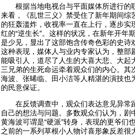
根据当地电视台与平面媒体所进行的联
来看，《乱世三义》禁受住了新年期间综
的狂轰滥炸，收视率一直在上行，逐步实
红的“逆生长”。这样的状况，在新年开年
是少见，显出了这部饱含传奇色彩的史诗
这种表现，媒体人与业内专家认为，整部
能吸引人，道尽了人生的大喜大悲、大起
三兄弟的生死命运牵着观众们的内心。其
海波、张晞临、田小洁等人精湛的演技也
的民意保证。
在反馈调查中，观众们表达意见异常踊
自己的想法与问题。多数观众们认为，剧
黄海波可谓是“硬派”转身，表现的更爷们
之前的一系列草根小人物讨喜形象反差很