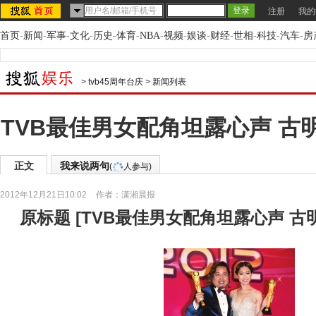
注册
我的
首页
-
新闻
-
军事
-
文化
-
历史
-
体育
-
NBA
-
视频
-
娱谈
-
财经
-
世相
-
科技
-
汽车
-
房
>
tvb45周年台庆
>
新闻列表
TVB最佳男女配角坦露心声 古
正文
我来说两句
(
人参与)
2012年12月21日10:02
作者：潇湘晨报
原标题
[
TVB最佳男女配角坦露心声 古