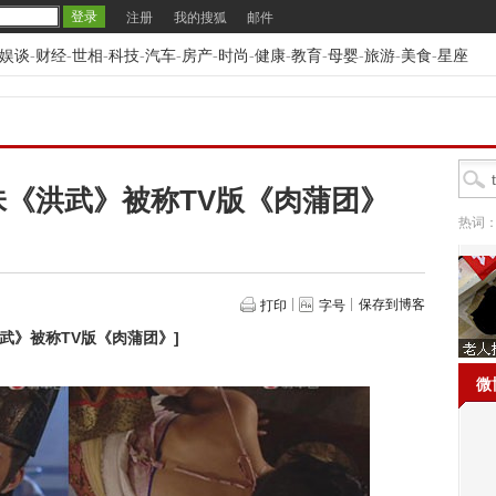
注册
我的搜狐
邮件
娱谈
-
财经
-
世相
-
科技
-
汽车
-
房产
-
时尚
-
健康
-
教育
-
母婴
-
旅游
-
美食
-
星座
口味《洪武》被称TV版《肉蒲团》
热词
保存到博客
打印
字号
洪武》被称TV版《肉蒲团》
]
微