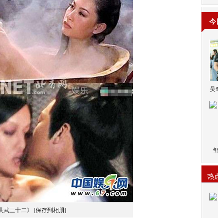
今
吴
热
洪武三十二》
[保存到相册]