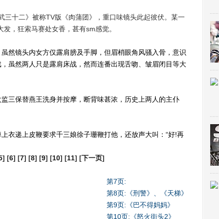
武三十二》被称TV版《肉蒲团》，重口味镜头此起彼伏。某一
大发，狂索马赛处女香，甚有sm感觉。
虽然镜头内女方仅露肩膀及手脚，但眉梢眼角风骚入骨，意识
戏，虽然两人只是露肩床战，然而连番出现舌吻、皱眉闭目等大
监三保替燕王洗身并按摩，断背味甚浓，历史上两人的主仆
衣递上皮鞭要求千三娘徐子珊鞭打他，还放声大叫：“好!再
5
] [
6
] [
7
] [
8
] [
9
] [
10
] [
11
] [
下一页
]
第7页:
第8页:《刑警》、《天梯》
第9页:《巴不得妈妈》
第10页:《怒火街头2》