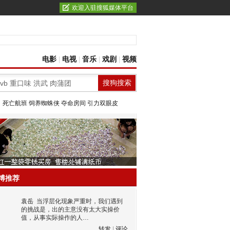
欢迎入驻搜狐媒体平台
电影
|
电视
|
音乐
|
戏剧
|
视频
：
死亡航班
饲养蜘蛛侠
夺命房间
引力双眼皮
博推荐
袁岳
当浮层化现象严重时，我们遇到
的挑战是，出的主意没有太大实操价
值，从事实际操作的人…
转发
|
评论