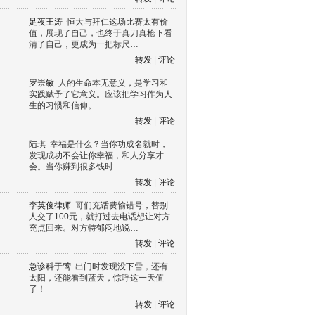
足夜王涛
恒大与拜仁这场比赛太有价
值，展现了自己，也终于真刀真枪下看
清了自己，更成为一把标尺…
转发
|
评论
罗崇敏
人的生命本无意义，是学习和
实践赋予了它意义。应该把学习作为人
生的习惯和信仰。
转发
|
评论
陆琪
幸福是什么？当你功成名就时，
发现成功不会让你幸福，和人分享才
会。当你赚到很多钱时…
转发
|
评论
李英俊律师
哥们充话费输错号，替别
人交了100元，就打过去电话想让对方
充点回来。对方特郁闷地说…
转发
|
评论
急诊科于莺
出门时发现没下雪，还有
太阳，还能看到蓝天，惊呼这一天值
了！
转发
|
评论