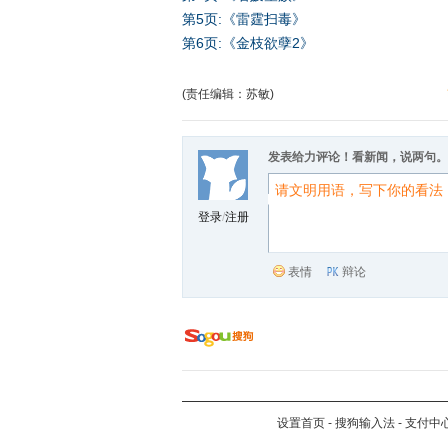
第5页:《雷霆扫毒》
第6页:《金枝欲孽2》
(责任编辑：苏敏)
发表给力评论！看新闻，说两句。
登录
/
注册
表情
辩论
设置首页
-
搜狗输入法
-
支付中