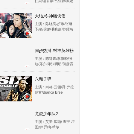
任梁/谢君豪/吕佳容/戚迹
大结局-神雕侠侣
主演：陈晓/陈妍希/张馨
予/杨明娜/毛晓彤/孙耀琦
同步热播-封神英雄榜
主演：陈键锋/李依晓/张
迪/郑亦桐/张明明/何彦霓
六颗子弹
主演：尚格·云顿/乔·弗拉
尼甘/Bianca Bree
龙虎少年队2
主演：艾斯·库珀/ 查宁·塔
图姆/ 乔纳·希尔