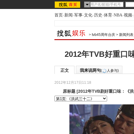
首页
-
新闻
-
军事
-
文化
-
历史
-
体育
-
NBA
-
视频
-
>
tvb45周年台庆
>
新闻列表
2012年TVB好重
正文
我来说两句
(
人参与)
2012年12月17日11:18
原标题
[
2012年TVB剧好重口味：《