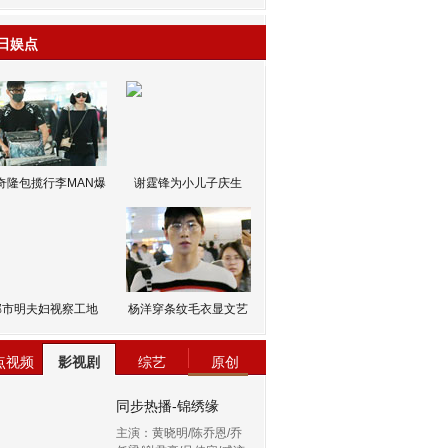
日娱点
奇隆包揽行李MAN爆
谢霆锋为小儿子庆生
邹市明夫妇视察工地
杨洋穿条纹毛衣显文艺
点视频
影视剧
综艺
原创
同步热播-锦绣缘
主演：黄晓明/陈乔恩/乔