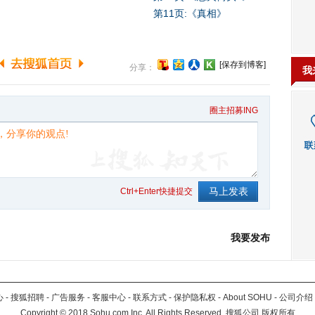
第11页:《真相》
[保存到博客]
分享：
我
圈主招募ING
Ctrl+Enter快捷提交
我要发布
心
-
搜狐招聘
-
广告服务
-
客服中心
-
联系方式
-
保护隐私权
-
About SOHU
-
公司介绍
Copyright
©
2018 Sohu.com Inc. All Rights Reserved. 搜狐公司
版权所有