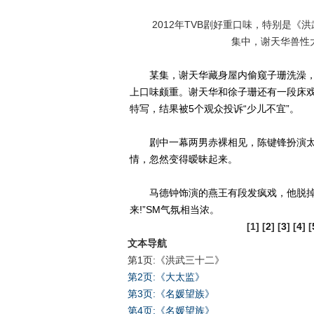
2012年TVB剧好重口味，特别是《洪
集中，谢天华兽性
某集，谢天华藏身屋内偷窥子珊洗澡，
上口味颇重。谢天华和徐子珊还有一段床
特写，结果被5个观众投诉“少儿不宜”。
剧中一幕两男赤裸相见，陈键锋扮演太
情，忽然变得暧昧起来。
马德钟饰演的燕王有段发疯戏，他脱掉上
来!”SM气氛相当浓。
[1] [
2
] [
3
] [
4
] [
文本导航
第1页:《洪武三十二》
第2页:《大太监》
第3页:《名媛望族》
第4页:《名媛望族》