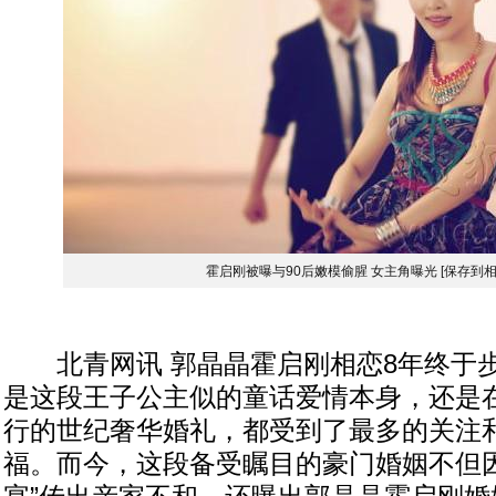
霍启刚被曝与90后嫩模偷腥 女主角曝光
[保存到相
北青网讯 郭晶晶霍启刚相恋8年终于
是这段王子公主似的童话爱情本身，还是
行的世纪奢华婚礼，都受到了最多的关注
福。而今，这段备受瞩目的豪门婚姻不但因