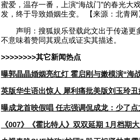
蜜爱，温存一番，上演“海战门”的春光大
发，终于导致婚姻生变。 【来源：北青网
声明：搜狐娱乐登载此文出于传递更多
不意味着赞同其观点或证实其描述。
>>>>>>>>其它新闻热点
曝郭晶晶婚姻亮红灯 霍启刚与嫩模演“海战
英版华生语出惊人 犀利痛批美版刘玉玲丑
曝成龙首映假唱 任志强调侃成龙：少了点
《007》《霍比特人》双双延期 1月档期