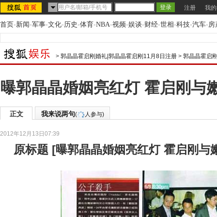
注册
我的
首页
-
新闻
-
军事
-
文化
-
历史
-
体育
-
NBA
-
视频
-
娱谈
-
财经
-
世相
-
科技
-
汽车
-
房
>
郭晶晶霍启刚婚礼|郭晶晶霍启刚11月8日注册
>
郭晶晶霍启刚
曝郭晶晶婚姻亮红灯 霍启刚与嫩
正文
我来说两句
(
人参与)
2012年12月13日07:39
原标题
[
曝郭晶晶婚姻亮红灯 霍启刚与嫩