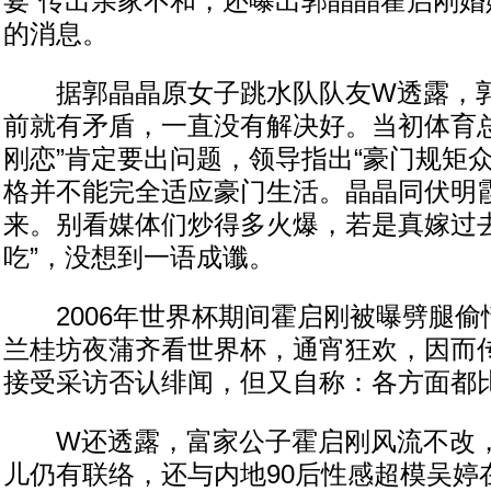
宴”传出亲家不和，还曝出郭晶晶霍启刚婚
的消息。
据郭晶晶原女子跳水队队友W透露，郭
前就有矛盾，一直没有解决好。当初体育总
刚恋”肯定要出问题，领导指出“豪门规矩
格并不能完全适应豪门生活。晶晶同伏明
来。别看媒体们炒得多火爆，若是真嫁过
吃”，没想到一语成谶。
2006年世界杯期间霍启刚被曝劈腿偷
兰桂坊夜蒲齐看世界杯，通宵狂欢，因而
接受采访否认绯闻，但又自称：各方面都
W还透露，富家公子霍启刚风流不改，
儿仍有联络，还与内地90后性感超模吴婷