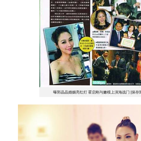
曝郭晶晶婚姻亮红灯 霍启刚与嫩模上演海战门
[保存