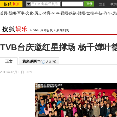
注册
我的
首页
-
新闻
-
军事
-
文化
-
历史
-
体育
-
NBA
-
视频
-
娱谈
-
财经
-
世相
-
科技
-
汽车
-
房
>
tvb45周年台庆
>
新闻列表
TVB台庆邀红星撑场 杨千嬅叶
正文
我来说两句
(
人参与)
2012年12月11日10:39