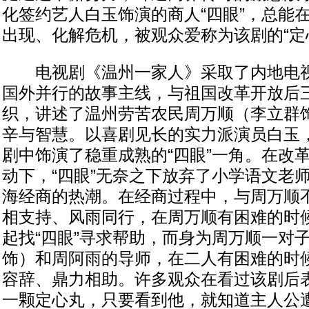
化签约艺人白玉饰演的商人“四眼”，总能
出现、化解危机，被观众爱称为该剧的“定
电视剧《温州一家人》采取了内地电视
国外并行的故事主线，与祖国改革开放后
织，讲述了温州劳苦农民周万顺（李立群
辛与智慧。以喜剧见长的实力派演员白玉，
剧中饰演了稳重成熟的“四眼”一角。在改
动下，“四眼”无奈之下放弃了小学语文老
海经商的热潮。在经商过程中，与周万顺
相支持、风雨同行，在周万顺有困难的时
起找“四眼”寻求帮助，而身为周万顺一对
饰）和周阿雨的导师，在二人有困难的时候
容辞、鼎力相助。许多观众在看过该剧后表
一颗定心丸，只要看到他，就知道主人公