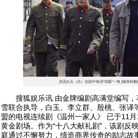
演员白玉（右）在剧中饰演“四眼”一角
[保存到相
搜狐娱乐讯 由金牌编剧高满堂编写，
雪联合执导，白玉、李立群、殷桃、张译
盟的电视连续剧《温州一家人》 已于11月
黄金剧场。作为“十八大献礼剧”，该剧反
庭通过不懈努力，缔造商界传奇的励志故