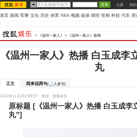
注册
我的
首页
-
新闻
-
军事
-
文化
-
历史
-
体育
-
NBA
-
视频
-
娱谈
-
财经
-
世相
-
科技
-
汽车
-
房
>
《温州一家人》
>
《温州一家人》新闻
《温州一家人》热播 白玉成李
丸
正文
我来说两句
(
人参与)
2012年11月26日09:57
来源：
搜狐娱乐
原标题
[
《温州一家人》热播 白玉成李立
丸”
]