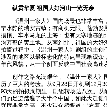
纵贯华夏 祖国大好河山一览无余
《温州一家人》国内场景也非常丰富，
宁水静的瑞安古镇；有商机无限、蓬勃发
攘攘、车水马龙的上海；也有天寒地冻的
沟万壑的黄土地。从南到北，祖国的大好
拍摄过程中，《温州一家人》剧组的主创
涉及的地区以最标志化的特点呈现给观众
年代风貌，从一个侧面反映中国社会高速
创作之路充满艰辛，《温州一家人》国
历了巨大的考验。从9月28日开机到12月
93天的拍摄周期里，剧组转场达八次。从
们的足迹踏遍了大半个中国，如此大迁徙
强度非常之高。不少观众感慨道：“看着《