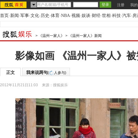
注册
我的
首页
-
新闻
-
军事
-
文化
-
历史
-
体育
-
NBA
-
视频
-
娱谈
-
财经
-
世相
-
科技
-
汽车
-
房
>
《温州一家人》
>
《温州一家人》新闻
影像如画 《温州一家人》被
正文
我来说两句
(
人参与)
2012年11月21日11:03
来源：
搜狐娱乐