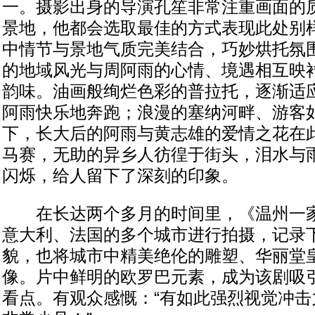
一。摄影出身的导演孔笙非常注重画面的
景地，他都会选取最佳的方式表现此处别
中情节与景地气质完美结合，巧妙烘托氛
的地域风光与周阿雨的心情、境遇相互映
韵味。油画般绚烂色彩的普拉托，逐渐适
阿雨快乐地奔跑；浪漫的塞纳河畔、游客
下，长大后的阿雨与黄志雄的爱情之花在
马赛，无助的异乡人彷徨于街头，泪水与
闪烁，给人留下了深刻的印象。
在长达两个多月的时间里，《温州一家
意大利、法国的多个城市进行拍摄，记录
貌，也将城市中精美绝伦的雕塑、华丽堂
像。片中鲜明的欧罗巴元素，成为该剧吸
看点。有观众感慨：“有如此强烈视觉冲击