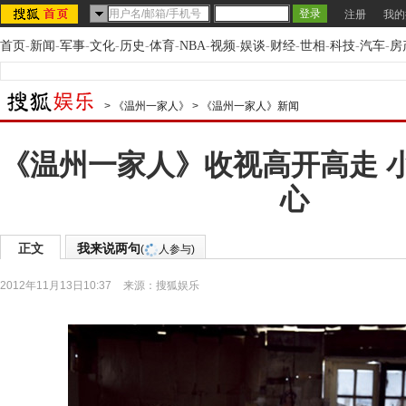
注册
我的
首页
-
新闻
-
军事
-
文化
-
历史
-
体育
-
NBA
-
视频
-
娱谈
-
财经
-
世相
-
科技
-
汽车
-
房
>
《温州一家人》
>
《温州一家人》新闻
《温州一家人》收视高开高走 
心
正文
我来说两句
(
人参与)
2012年11月13日10:37
来源：
搜狐娱乐