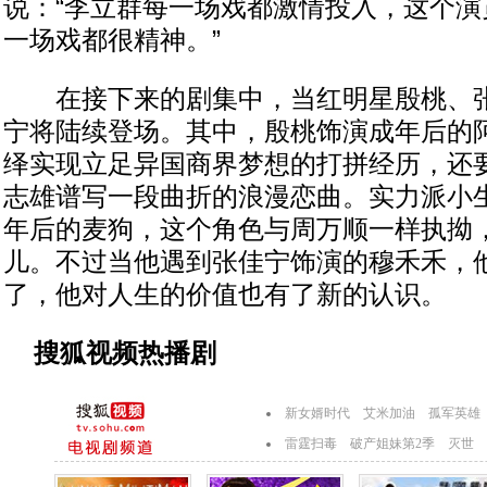
说：“李立群每一场戏都激情投入，这个演
一场戏都很精神。”
在接下来的剧集中，当红明星殷桃、张
宁将陆续登场。其中，殷桃饰演成年后的
绎实现立足异国商界梦想的打拼经历，还
志雄谱写一段曲折的浪漫恋曲。实力派小
年后的麦狗，这个角色与周万顺一样执拗
儿。不过当他遇到张佳宁饰演的穆禾禾，
了，他对人生的价值也有了新的认识。
搜狐视频热播剧