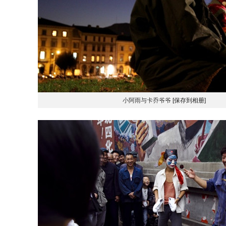
小阿雨与卡乔爷爷
[保存到相册]