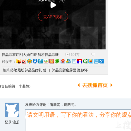
APP观看（4）
去APP观看
郭晶晶霍启刚大婚在即 解析郭晶晶旺
194万
转发至：
[相关]
婆婆最盼郭晶晶婚礼 曾..
|
郭晶晶甜蜜露面 疑似怀..
(责任编辑：李燕妮)
发表给力评论！看新闻，说两句。
登录
/
注册