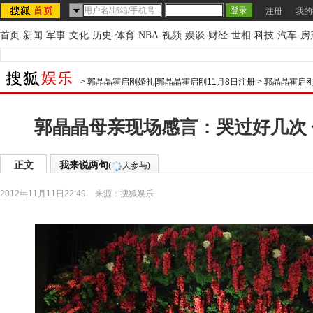
注册
我的
首页
-
新闻
-
军事
-
文化
-
历史
-
体育
-
NBA
-
视频
-
娱谈
-
财经
-
世相
-
科技
-
汽车
-
房
>
郭晶晶霍启刚婚礼|郭晶晶霍启刚11月8日注册
>
郭晶晶霍启刚
郭晶晶母亲现场感言：哭过好几次
正文
我来说两句
(
人参与)
2012年11月11日22:49
来源：
搜狐娱乐