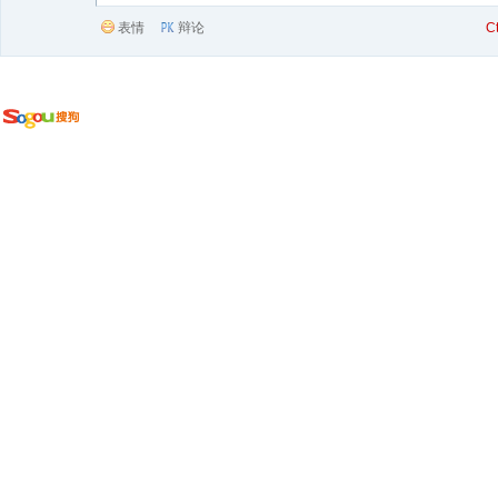
表情
辩论
C