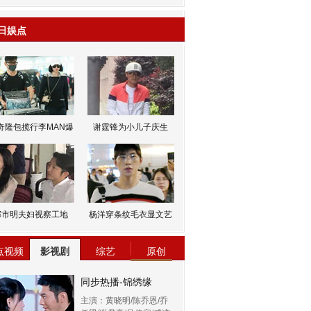
日娱点
奇隆包揽行李MAN爆
谢霆锋为小儿子庆生
邹市明夫妇视察工地
杨洋穿条纹毛衣显文艺
点视频
影视剧
综艺
原创
同步热播-锦绣缘
主演：黄晓明/陈乔恩/乔