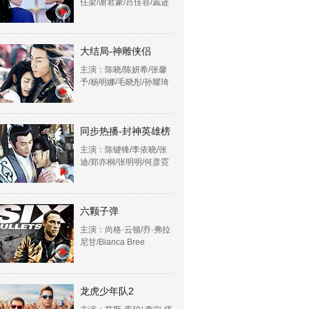
任梁/谢君豪/吕佳容/戚迹
大结局-神雕侠侣
主演：陈晓/陈妍希/张馨
予/杨明娜/毛晓彤/孙耀琦
同步热播-封神英雄榜
主演：陈键锋/李依晓/张
迪/郑亦桐/张明明/何彦霓
六颗子弹
主演：尚格·云顿/乔·弗拉
尼甘/Bianca Bree
龙虎少年队2