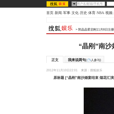
首页
-
新闻
-
军事
-
文化
-
历史
-
体育
-
NBA
-
视频
-
>
郭晶晶霍启刚11月8日注册
“晶刚”南
正文
我来说两句
(
人参与)
2012年11月10日22:01
来源：
搜狐娱乐
原标题
[
“晶刚”南沙婚宴结束 烟花汇