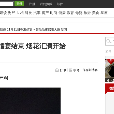
注册
我的搜狐
邮件
娱谈
-
财经
-
世相
-
科技
-
汽车
-
房产
-
时尚
-
健康
-
教育
-
母婴
-
旅游
-
美食
-
星座
结婚 11月11日香港婚宴
>
郭晶晶霍启刚大婚 新闻
沙婚宴结束 烟花汇演开始
热词
保存到博客
打印
字号
演开始
]
微