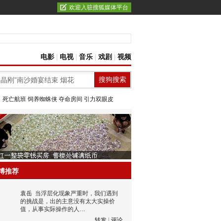
欢迎入驻搜狐媒体平台
电影
|
电视
|
音乐
|
戏剧
|
视频
：
死亡航班
饲养蜘蛛侠
夺命房间
引力双眼皮
博推荐
袁岳
当浮层化现象严重时，我们遇到
的挑战是，出的主意没有太大实操价
值，从事实际操作的人…
转发
|
评论