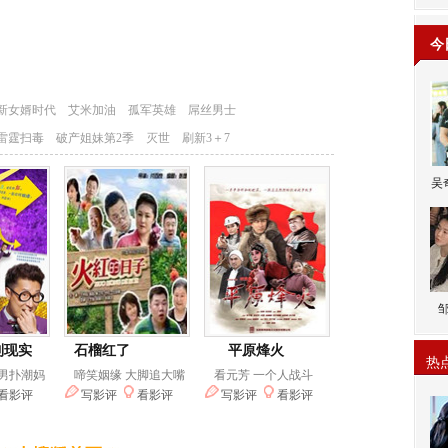
今
吴
热