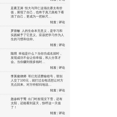
足夜王涛
恒大与拜仁这场比赛太有价
值，展现了自己，也终于真刀真枪下看
清了自己，更成为一把标尺…
转发
|
评论
罗崇敏
人的生命本无意义，是学习和
实践赋予了它意义。应该把学习作为人
生的习惯和信仰。
转发
|
评论
陆琪
幸福是什么？当你功成名就时，
发现成功不会让你幸福，和人分享才
会。当你赚到很多钱时…
转发
|
评论
李英俊律师
哥们充话费输错号，替别
人交了100元，就打过去电话想让对方
充点回来。对方特郁闷地说…
转发
|
评论
急诊科于莺
出门时发现没下雪，还有
太阳，还能看到蓝天，惊呼这一天值
了！
转发
|
评论