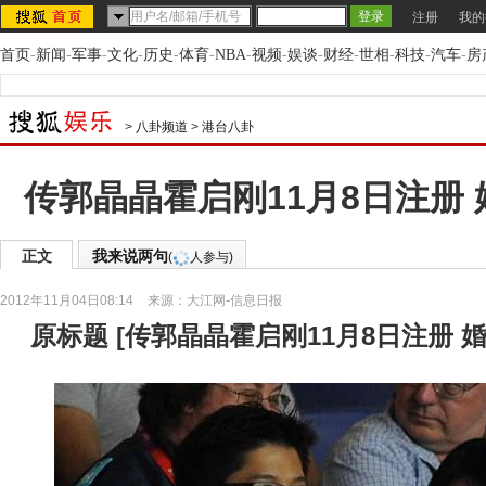
注册
我的
首页
-
新闻
-
军事
-
文化
-
历史
-
体育
-
NBA
-
视频
-
娱谈
-
财经
-
世相
-
科技
-
汽车
-
房
>
八卦频道
>
港台八卦
传郭晶晶霍启刚11月8日注册
正文
我来说两句
(
人参与)
2012年11月04日08:14
来源：
大江网-信息日报
原标题
[
传郭晶晶霍启刚11月8日注册 