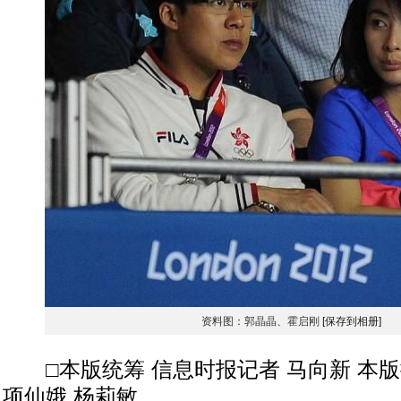
资料图：郭晶晶、霍启刚
[保存到相册]
□本版统筹 信息时报记者 马向新 本版
项仙娥 杨莉敏