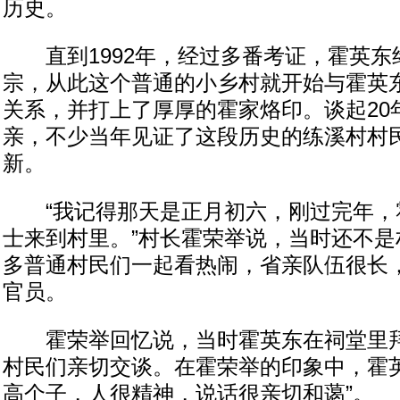
历史。
直到1992年，经过多番考证，霍英东
宗，从此这个普通的小乡村就开始与霍英
关系，并打上了厚厚的霍家烙印。谈起20
亲，不少当年见证了这段历史的练溪村村
新。
“我记得那天是正月初六，刚过完年，
士来到村里。”村长霍荣举说，当时还不是
多普通村民们一起看热闹，省亲队伍很长
官员。
霍荣举回忆说，当时霍英东在祠堂里拜
村民们亲切交谈。在霍荣举的印象中，霍英
高个子，人很精神，说话很亲切和蔼”。