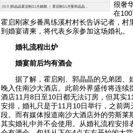
很奢
[相关]
郭晶晶霍启刚11月婚期..
|
霍启刚11月娶郭晶晶 ..
在10
霍启刚家乡番禺练溪村村长告诉记者，村
到婚宴请柬，将代表乡亲参加这场婚礼。
婚礼流程出炉
婚宴前后均有酒会
据了解，霍启刚、郭晶晶的兄弟团、姐妹
晚入住南沙大酒店。此前外界盛传将连续
酒店11月8日至10日都无法订房，但其实1
安排，婚礼只是于11月10日举行，之前
段。而有媒体报道南沙大酒店外的劳斯莱
其实婚礼中并不会使用。从婚礼流程安排
会有酒会，包括从下午4点左右开始的大