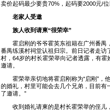
卖价起码最少要贵70%，起码要2000元/
老家人受邀
族人收到请柬“很荣幸”
霍启刚的爷爷霍英东祖籍在广州番禺，
番禺练溪村祠堂认祖归宗。前日记者走访
村，64岁的村长霍荣举向记者透露，有霍
邀请。
霍荣举亲切地将霍启刚称为“启刚”，他
的婚礼，村里可能会去几个兄弟，目前有
了邀请。”
收到婚礼请柬的是村长霍荣举的侄儿，