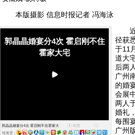
本版摄影 信息时报记者 冯海泳
近日
径获
郭晶晶婚宴分4次 霍启刚不住
于11
霍家大宅
道大
后两人
广州
的婚
会展
两人
婚礼
每围
郭晶晶婚宴分4次 霍启刚不住霍家大
65万
广州
转发至：