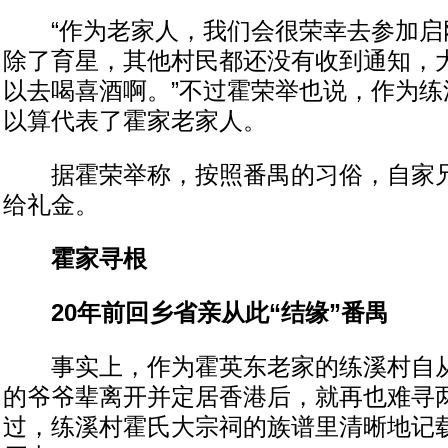
“作为老家人，我们会很荣幸去参加启
除了育星，其他村民都还没有收到通知，
以去喝喜酒啊。”不过霍荣举也说，作为练
以算代表了霍家老家人。
据霍荣举称，按照番禺的习俗，自家兄
给礼金。
霍家寻根
20年前回乡省亲从此“结缘”番禺
事实上，作为霍英东老家的练溪村自从1
的爷爷辈离开并定居香港后，就再也难寻
过，练溪村霍氏大宗祠的族谱里清晰地记