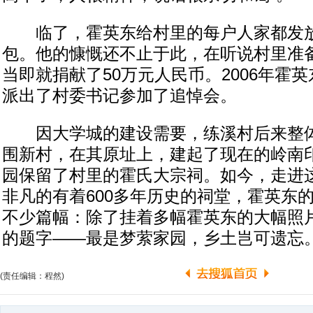
临了，霍英东给村里的每户人家都发放
包。他的慷慨还不止于此，在听说村里准
当即就捐献了50万元人民币。2006年霍
派出了村委书记参加了追悼会。
因大学城的建设需要，练溪村后来整体
围新村，在其原址上，建起了现在的岭南
园保留了村里的霍氏大宗祠。如今，走进
非凡的有着600多年历史的祠堂，霍英东
不少篇幅：除了挂着多幅霍英东的大幅照
的题字——最是梦萦家园，乡土岂可遗忘
(责任编辑：程然)