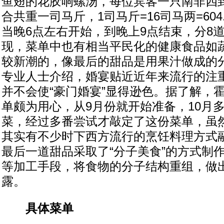
鱼翅的花胶响螺汤，每位宾客一只南非四到
合共重一司马斤，1司马斤=16司马两=604
当晚6点左右开始，到晚上9点结束，分8
现，菜单中也有相当平民化的健康食品如
较新潮的，像最后的甜品是用果汁做成的
专业人士介绍，婚宴贴近近年来流行的注
并不会使“豪门婚宴”显得逊色。据了解，
单颇为用心，从9月份就开始准备，10月
菜，经过多番尝试才敲定了这份菜单，虽
其实有不少时下西方流行的烹饪料理方式
最后一道甜品采取了“分子美食”的方式制
等加工手段，将食物的分子结构重组，做
露。
具体菜单