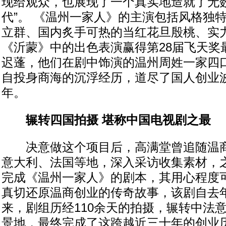
现给观众，也展现了一个真实地造就了无数
代”。 《温州一家人》的主演包括风格独
立群、国内炙手可热的当红花旦殷桃、实
《沂蒙》中的出色表演赢得第28届飞天奖
迟蓬，他们在剧中饰演的温州周姓一家四
自投身商海的沉浮经历，道尽了国人创业
年。
辗转四国拍摄 堪称中国电视剧之最
决意做这个项目后，高满堂曾追随温商
意大利、法国等地，深入采访收集素材，
完成《温州一家人》的剧本，其用心程度
真切还原温商创业的传奇故事，该剧自去年
来，剧组历经110余天的拍摄，辗转中法
景地，最终完成了这跨越近三十年的创业