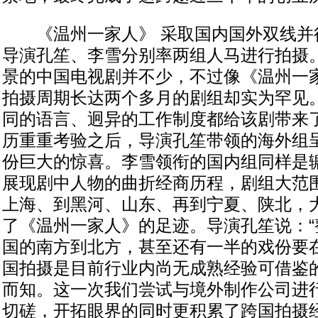
《温州一家人》 采取国内国外双线并
导演孔笙、李雪分别率两组人马进行拍摄
景的中国电视剧并不少，不过像《温州一
拍摄周期长达两个多月的剧组却实为罕见
同的语言、迥异的工作制度都给该剧带来
历重重考验之后，导演孔笙带领的海外组
份巨大的惊喜。李雪领衔的国内组同样是
展现剧中人物的曲折经商历程，剧组大范
上海、到黑河、山东、再到宁夏、陕北，
了《温州一家人》的足迹。导演孔笙说：“
国的南方到北方，甚至还有一半的戏份要
国拍摄是目前行业内尚无成熟经验可借鉴
而知。这一次我们尝试与境外制作公司进
切磋，开拓眼界的同时更积累了跨国拍摄