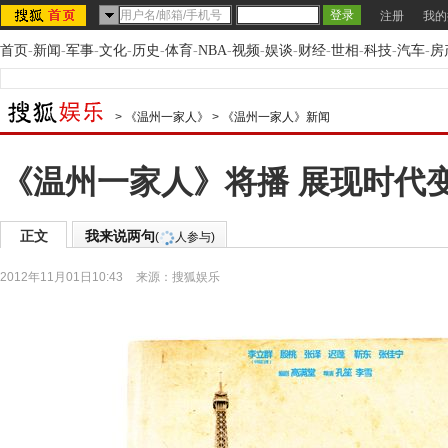
注册
我的
首页
-
新闻
-
军事
-
文化
-
历史
-
体育
-
NBA
-
视频
-
娱谈
-
财经
-
世相
-
科技
-
汽车
-
房
>
《温州一家人》
>
《温州一家人》新闻
《温州一家人》将播 展现时代
正文
我来说两句
(
人参与)
2012年11月01日10:43
来源：
搜狐娱乐