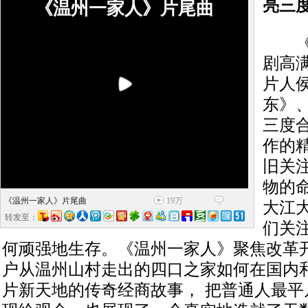
亮三
《温州一家人》片尾曲
《温
剧高
片人
东》
三度
作的
旧关
物的
《温州一家人》片尾曲
19万
大江
转发至：
们关
何顽强地生存。《温州一家人》聚焦改革
户从温州山村走出的四口之家如何在国内
片新天地的传奇经商故事， 把普通人最平