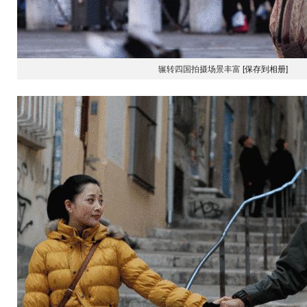
辗转四国拍摄场景丰富
[保存到相册]