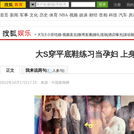
注册
我的
首页
-
新闻
-
军事
-
文化
-
历史
-
体育
-
NBA
-
视频
-
娱谈
-
财经
-
世相
-
科技
-
汽车
-
房
>
大S汪小菲结婚-视频直击|微博直播|婚礼现场|酒店曝光|滚动
大S穿平底鞋练习当孕妇 上身
正文
我来说两句
(
人参与)
2012年10月17日17:15
来源：
中国新闻网