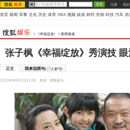
注册
我的
首页
-
新闻
-
军事
-
文化
-
历史
-
体育
-
NBA
-
视频
-
娱谈
-
财经
-
世相
-
科技
-
汽车
-
房
>
《幸福绽放》
>
新闻速递
张子枫《幸福绽放》秀演技 
正文
我来说两句
(
人参与)
2012年09月21日11:05
来源：
搜狐娱乐