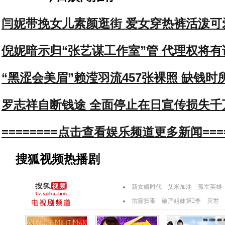
闫妮带挽女儿素颜逛街 爱女穿热裤活泼可
倪妮暗示归“张艺谋工作室”管 代理权将有
“黑涩会美眉”赖滢羽流457张裸照 缺钱时
罗志祥自断钱途 全面停止在日宣传损失千
========点击查看娱乐频道更多新闻====
搜狐视频热播剧