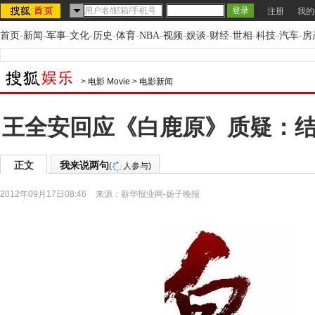
注册
我的
首页
-
新闻
-
军事
-
文化
-
历史
-
体育
-
NBA
-
视频
-
娱谈
-
财经
-
世相
-
科技
-
汽车
-
房
>
电影 Movie
>
电影新闻
王全安回应《白鹿原》质疑：结
正文
我来说两句
(
人参与)
2012年09月17日08:46
来源：
新华报业网-扬子晚报