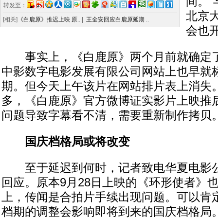
间。
转发至：
北京
[相关]
《白鹿原》推迟上映 原..
|
王全安回应白鹿原延期 ..
会也
事实上，《白鹿原》两个月前就确定了9
中影数字电影发展有限公司网站上也早就标
期。但今天上午该片在网站排片表上消失
多，《白鹿原》官方微博证实影片上映推
问题导致字幕看不清，需要重新制作拷贝
国庆档格局或将改变
至于延迟到何时，记者致电华夏电影公
回应。原本9月28日上映的《环形使者》
上，传闻是合拍片手续出现问题。可以肯
档期的调整会影响即将到来的国庆档格局