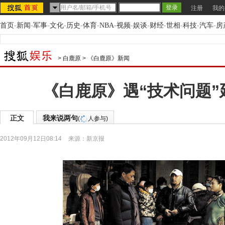
注册
我的
首页
-
新闻
-
军事
-
文化
-
历史
-
体育
-
NBA
-
视频
-
娱谈
-
财经
-
世相
-
科技
-
汽车
-
房
>
白鹿原
>
《白鹿原》新闻
《白鹿原》遇“技术问题”
正文
我来说两句
(
人参与)
2012年09月12日08:14
来源：
新京报