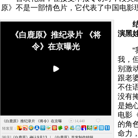
原》不是一部情色片，它代表了中国电影现
演黑
《白鹿原》推纪录片 《将
令》在京曝光
“我
我，
别激
跟老
不住
没有
是她
电影
《白鹿原》推纪录片 《将令》在京曝
14,440
的角
转发至：
命力
[相关]
《白鹿原》确认9月13..
|
《白鹿原》首发制作特辑..