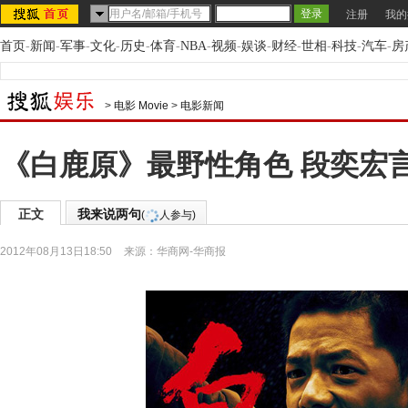
注册
我的
首页
-
新闻
-
军事
-
文化
-
历史
-
体育
-
NBA
-
视频
-
娱谈
-
财经
-
世相
-
科技
-
汽车
-
房
>
电影 Movie
>
电影新闻
《白鹿原》最野性角色 段奕宏
正文
我来说两句
(
人参与)
2012年08月13日18:50
来源：
华商网-华商报