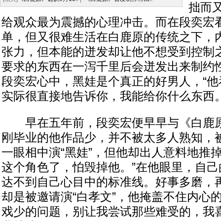
拙而
给观众最为震撼的心理冲击。而在段奕宏
单，但又很难生活在白鹿原的传统之下，
张力，但本能的迸发却让他不想受到控制之
要求的东西在一泻千里后会迸发出来制约性
段奕宏心中，黑娃是个真正的好男人，“他
实际很直接地告诉你，我能给你什么东西。
早在五年前，段奕宏便早早与《白鹿原
刚毕业的他作品少，并不被太多人熟知，
一眼相中演“黑娃”，但他却出人意料地推
这个角色了，怕毁掉他。”在他眼里，自己
达不到自己心目中的标准线。好事多磨，
却是被邀请演“白孝文”，他掩盖不住内心
戏少的问题，别让我尝试那些难受的，我