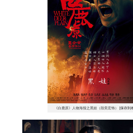
《白鹿原》人物海报之黑娃（段奕宏饰）
[保存到