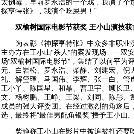
太倒霉，早前罗永浩的一个戏，我演了个
探亨特张》，我演个吃屎男！”
双榆树国际电影节获奖 王小山演技获
为表彰《神探亨特张》中众多非职业演
主办方在王小山“杀人”的案发现场——双
场“双榆树国际电影节”，集结了以何平为
元、白岩松、罗永浩、柴静、刘建宏、倪
礼、解玺璋、马国伟、李辉、张一白、管
王小丫、陈国星、和晶、曹卫宇、顾长卫
文、杨树鹏、王峥、王梁、刘同、陈彤、
成员的强大评委团。在经过激烈的角逐后
选，最终将“最佳男配角银奖”授予王小山
柴静称王小山在影片中被追被打还要吃