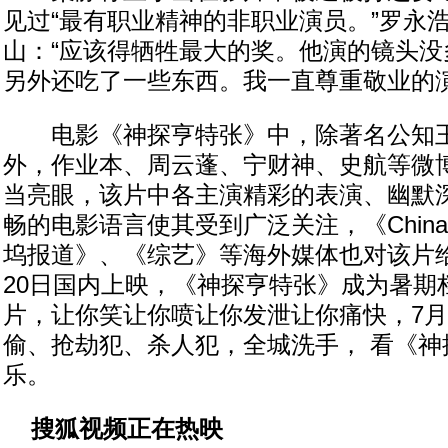
见过“最有职业精神的非职业演员。”罗永
山：“应该得牺牲最大的奖。他演的镜头没
另外还吃了一些东西。我一直尊重敬业的演
电影《神探亨特张》中，除著名公知王小
外，作业本、周云蓬、宁财神、史航等微
当亮眼，该片中各主演精彩的表演、幽默
畅的电影语言使其受到广泛关注，《China 
坞报道》、《综艺》等海外媒体也对该片
20日国内上映，《神探亨特张》成为暑期档
片，让你笑让你喷让你发泄让你痛快，7月
偷、抢劫犯、杀人犯，全城洗手， 看《神
乐。
搜狐视频正在热映