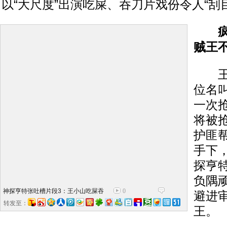
以“大尺度”出演吃屎、吞刀片戏份令人“刮
疯
贼王
王小
位名叫
一次
将被
护匪
手下
探亨
负隅
神探亨特张吐槽片段3：王小山吃屎吞
0
避进
刀片
转发至：
王。