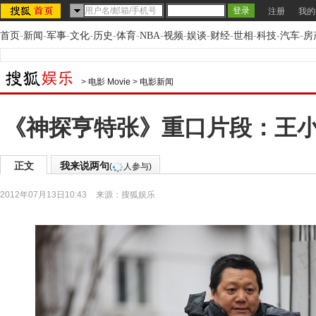
注册
我的
首页
-
新闻
-
军事
-
文化
-
历史
-
体育
-
NBA
-
视频
-
娱谈
-
财经
-
世相
-
科技
-
汽车
-
房
>
电影 Movie
>
电影新闻
《神探亨特张》重口片段：王
正文
我来说两句
(
人参与)
2012年07月13日10:43
来源：
搜狐娱乐