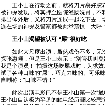
王小山在行动之前，就将刀片裹好胶布
被神探发现，将其押至医院灌肠洗胃，不
排出体外后，又将刀片连屎一起吃下去，
连在场的神探及警察都被此举震惊，大呼：
王小山渴望被认可 “屎”很好吃
如此大尺度出演，虽然戏份不多，无法
探张惠领，但是王小山表示：“别管我叫臭
我是个演员！”拍摄这场吃屎戏时，为求效
试了各种口味的“屎”，巧克力味的、可乐
自嘲称：“口味不错！”
此次出演电影已不是王小山第一次“触电
王小山自认极为罕见的触电经历都比较悲惨