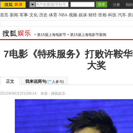
注册
我的
首页
-
新闻
-
军事
-
文化
-
历史
-
体育
-
NBA
-
视频
-
娱谈
-
财经
-
世相
-
科技
-
汽车
-
房
>
第15届上海电影节
>
第15届上海电影节新闻
7电影《特殊服务》打败许鞍
大奖
正文
我来说两句
(
人参与)
2012年06月22日08:14
来源：
搜狐娱乐