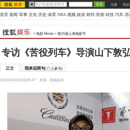
注册
我的
首页
-
新闻
-
军事
-
文化
-
历史
-
体育
-
NBA
-
视频
-
娱谈
-
财经
-
世相
-
科技
-
汽车
-
房
>
电影 Movie
>
第15届上海电影节
专访《苦役列车》导演山下敦
正文
我来说两句
(
人参与)
2012年06月20日08:47
来源：
搜狐娱乐