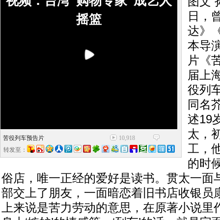
视频：台湾“购物专家”成艺人
图文 
日，
摇篮
达》
本导
片《
届上
役列
同名
述19
太，
苦役列车预告片
10,918
工，
转发至：
的时
俗店，唯一正经的爱好是读书。贯太一面
部交上了朋友，一面暗恋着旧书店收银员康子
上来说是苦力劳动的意思，在原著小说里