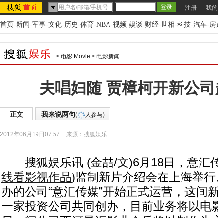
注册
我的
首页
-
新闻
-
军事
-
文化
-
历史
-
体育
-
NBA
-
视频
-
娱谈
-
财经
-
世相
-
科技
-
汽车
-
房
>
电影 Movie
>
电影新闻
夫唱妇随 贾樟柯开新公司
正文
我来说两句
(
人参与)
2012年06月19日07:57
来源：
搜狐娱乐
搜狐娱乐讯 (金喆/文)6月18日，意汇传
线看影视作品
)
监制新片介绍会在上海举行
办的公司“意汇传媒”开始正式运营，这间
一家投资公司共同创办，目前业务将以电