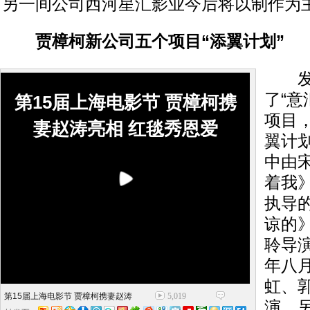
另一间公司西河星汇影业今后将以制作为
贾樟柯新公司五个项目“添翼计划”
发布
了“意
第15届上海电影节 贾樟柯携
项目
妻赵涛亮相 红毯秀恩爱
翼计
中由
着我
执导
谅的
聆导
年八
虹、
第15届上海电影节 贾樟柯携妻赵涛
5,019
演。