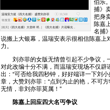
伯乐
捕》
温瑞安力挺《四大名捕》 盛赞刘亦菲
10,568
把身
转发至：
陈嘉
[相关]
《四大名捕》大变样 邓..
|
《四大名捕》片花曝光 ..
名捕
说搬上大银幕，温瑞安表示很相信陈嘉上
力。
刘亦菲的女版无情曾引起不少争议，一
对此改编十分不满，而温瑞安现场不仅辟
出：“可否给我四秒钟，好好端详一下刘小
章，大赞刘亦菲：“点到为止的艳，不可方
无情，非刘亦菲莫属！”
陈嘉上回应四大名丐争议