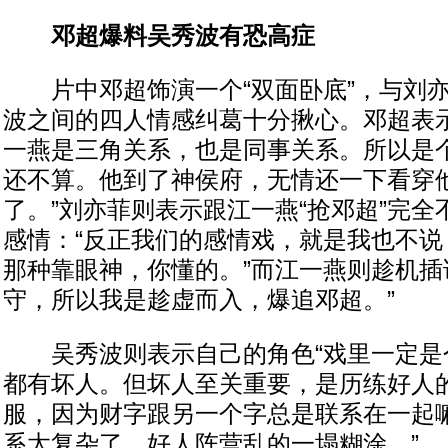
邓超爆料吴秀波有恐高症
片中邓超饰演一个“双面卧底”，与刘亦
波之间的四人情感纠葛十分揪心。邓超表示
一燕是三角关系，也是同事关系。所以是
还不算。他到了神侯府，无情还一下看穿
了。”刘亦菲则表示跟江一燕“抢邓超”完
感情：“反正我们的感情戏，就是我也不说
那种靠眼神，你懂的。”而江一燕则趁机插
守，所以我是趁虚而入，爆追邓超。”
吴秀波则表示自己的角色“戏里一定是
都有坏人。但坏人至关重要，是历练好人
服，因为财字跟另一个字总是联系在一起
系太复杂了，好人阵营乱的一塌糊涂。”