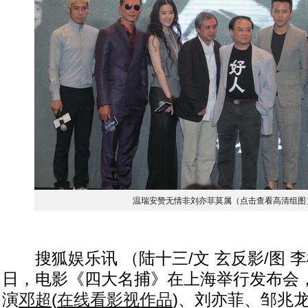
温瑞安赞无情非刘亦菲莫属（点击查看高清组图
搜狐娱乐讯 （陆十三/文 玄反影/图 李楠
日，电影《四大名捕》在上海举行发布会
演
邓超
(
在线看影视作品
)
、刘亦菲、邹兆