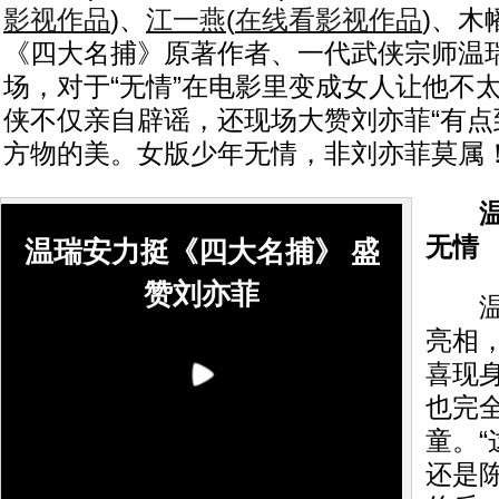
影视作品
)
、
江一燕
(
在线看影视作品
)
、木
《四大名捕》原著作者、一代武侠宗师温
场，对于“无情”在电影里变成女人让他不
侠不仅亲自辟谣，还现场大赞刘亦菲“有点
方物的美。女版少年无情，非刘亦菲莫属！
无情
温瑞安力挺《四大名捕》 盛
赞刘亦菲
温瑞
亮相
喜现
也完
童。
还是