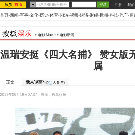
注册
我的
首页
-
新闻
-
军事
-
文化
-
历史
-
体育
-
NBA
-
视频
-
娱谈
-
财经
-
世相
-
科技
-
汽车
-
房
>
电影 Movie
>
电影新闻
温瑞安挺《四大名捕》 赞女版
属
正文
我来说两句
(
人参与)
2012年06月19日07:37
来源：
搜狐娱乐