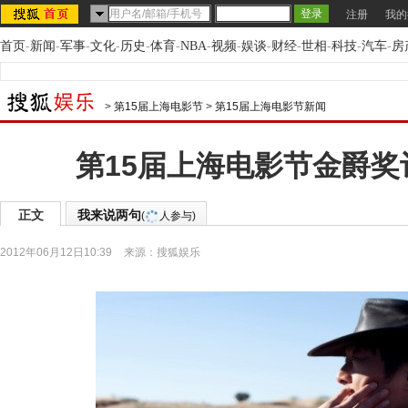
注册
我的
首页
-
新闻
-
军事
-
文化
-
历史
-
体育
-
NBA
-
视频
-
娱谈
-
财经
-
世相
-
科技
-
汽车
-
房
>
第15届上海电影节
>
第15届上海电影节新闻
第15届上海电影节金爵奖
正文
我来说两句
(
人参与)
2012年06月12日10:39
来源：
搜狐娱乐