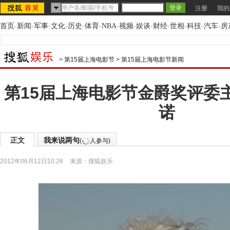
注册
我的
首页
-
新闻
-
军事
-
文化
-
历史
-
体育
-
NBA
-
视频
-
娱谈
-
财经
-
世相
-
科技
-
汽车
-
房
>
第15届上海电影节
>
第15届上海电影节新闻
第15届上海电影节金爵奖评委主
诺
正文
我来说两句
(
人参与)
2012年06月12日10:26
来源：
搜狐娱乐