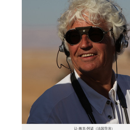
让-雅克-阿诺（法国导演）