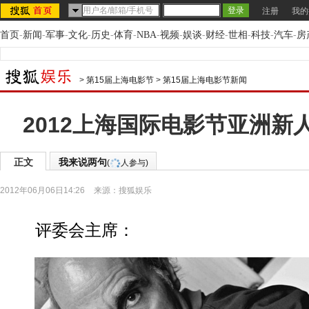
注册
我的
首页
-
新闻
-
军事
-
文化
-
历史
-
体育
-
NBA
-
视频
-
娱谈
-
财经
-
世相
-
科技
-
汽车
-
房
>
第15届上海电影节
>
第15届上海电影节新闻
2012上海国际电影节亚洲新
正文
我来说两句
(
人参与)
2012年06月06日14:26
来源：
搜狐娱乐
评委会主席：