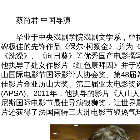
蔡尚君 中国导演
毕业于中央戏剧学院戏剧文学系，曾执
碑极佳的先锋作品《保尔·柯察金》,并为
《洗澡》、《向日葵》等优秀国产电影撰写
他执导了处女作影片《红色康拜因》并于次
山国际电影节国际影评人协会奖、第48届
佳影片金亚历山大奖、第二届亚太电影奖
(APSA)。2011年，他执导的影片《人山
尼斯国际电影节最佳导演银狮奖，让世界
片还获得了法国南特三大洲电影节银热气