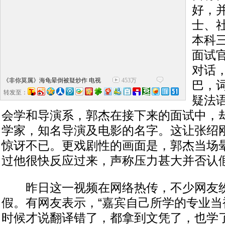
好，
士、
本科
面试
对话
《非你莫属》海龟晕倒被疑炒作 电视
453万
巴，
台首回应
转发至：
疑法
会学和导演系，郭杰在接下来的面试中，
学家，知名导演及电影的名字。这让张绍
惊讶不已。更戏剧性的画面是，郭杰当场
过他很快反应过来，声称压力甚大并否认
昨日这一视频在网络热传，不少网友纷
假。有网友表示，“嘉宾自己所学的专业当
时候才说翻译错了，都拿到文凭了，也学