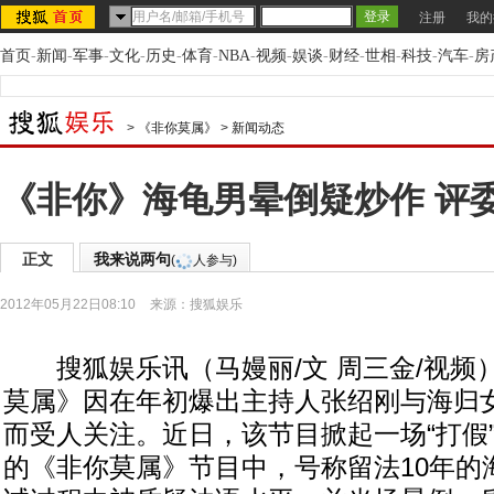
注册
我的
首页
-
新闻
-
军事
-
文化
-
历史
-
体育
-
NBA
-
视频
-
娱谈
-
财经
-
世相
-
科技
-
汽车
-
房
>
《非你莫属》
>
新闻动态
《非你》海龟男晕倒疑炒作 评
正文
我来说两句
(
人参与)
2012年05月22日08:10
来源：
搜狐娱乐
搜狐娱乐讯（马嫚丽/文 周三金/视频
莫属》因在年初爆出主持人张绍刚与海归
而受人关注。近日，该节目掀起一场“打假
的《非你莫属》节目中，号称留法10年的