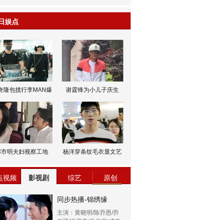
日娱点
奇隆包揽行李MAN爆
谢霆锋为小儿子庆生
邹市明夫妇视察工地
杨洋穿条纹毛衣显文艺
点视频
影视剧
综艺
原创
同步热播-锦绣缘
主演：黄晓明/陈乔恩/乔