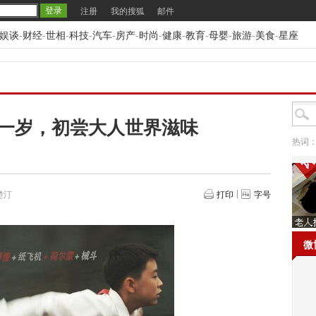
注册
我的搜狐
邮件
娱谈
-
财经
-
世相
-
科技
-
汽车
-
房产
-
时尚
-
健康
-
教育
-
母婴
-
旅游
-
美食
-
星座
十一岁，初尝大人世界滋味
热词
楚汀
打印
字号
微