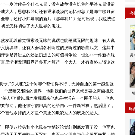
十一岁时候是个什么光景，没有战争没有饥荒的平淡光景没留
身成大人，思想和经历还有逐渐淡漠的记忆都忘了是哪年哪月留
今
全非，还好小帅导演的新片《那年我11》适时出现，我也恍惚
当初是怎样初尝了大人世界的滋味。
然发现以前觉得索淡无味的说话也能蕴藏无限的趣味，有人说
着义愤填膺，还有人会唱各种听过的没听过的歌曲戏文，这其中
璃弹珠是弹进去的还是扔进去的可值得争论，也远非一件新衣服
吴
语言里渐渐发现眼界得多开才算得一个大人，才有资格去谈论这
到“杀人犯”这个词哪个都怕得不行，无师自通的第一感觉就
外一个黑暗又邪性的世界，他到我们的世界来就是要么穷凶极恶
“杀人犯”后以后才发现原来他也是生活在一个圈子的人，他也
需要帮助，他还很守信用真的还给自己一件新衬衣，然后懂了，
热
那个被他杀掉的人才是个真正的欺凌别人的该死的恶人。
，即便八拉头和小老鼠在悄悄议论觉红到底发育了没，他两也
个男孩天天要去骑一下双杠，也不一定明白为什么腿要夹紧；他