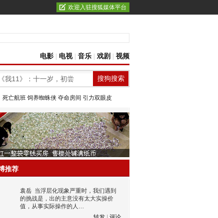
欢迎入驻搜狐媒体平台
电影
|
电视
|
音乐
|
戏剧
|
视频
：
死亡航班
饲养蜘蛛侠
夺命房间
引力双眼皮
博推荐
袁岳
当浮层化现象严重时，我们遇到
的挑战是，出的主意没有太大实操价
值，从事实际操作的人…
转发
|
评论