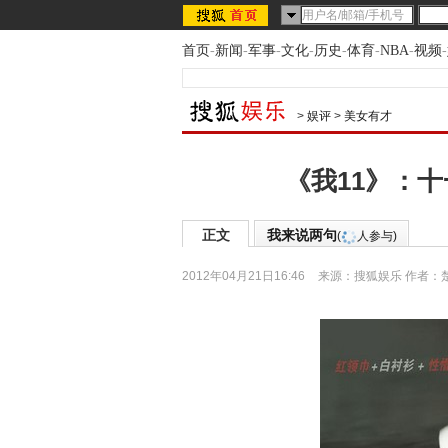
首页
-
新闻
-
军事
-
文化
-
历史
-
体育
-
NBA
-
视频
-
>
娱评
>
美女有才
《我11》：
正文
我来说两句
(
人参与)
2012年04月21日16:46
来源：
搜狐娱乐
作者：