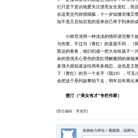
们只是下意识地爱关注漂亮女生觉红，而且
在这里交代得很细腻，十一岁似懂非懂又
知不觉又后知后觉的迎来自己终于到来的
小帅导演用一种淡淡的情怀讲完整个故
与伤害。不过与《青红》的直面不同，《我
豁达的爸爸，他们织成一把大伞给孩子一
命的觉强关心受伤的觉红理解脆弱的谢福
多强大就知道这结局有多残忍，这也是王憨
了《青红》的另一个名字《我19》，可见
会把这个系列故事拍下去，明年后年再出来
楚汀（“美女有才”专栏作家）
(责任编辑：李瑞芳)
发表给力评论！看新闻，说两句。