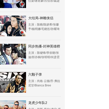
任梁/谢君豪/吕佳容/戚迹
大结局-神雕侠侣
主演：陈晓/陈妍希/张馨
予/杨明娜/毛晓彤/孙耀琦
同步热播-封神英雄榜
主演：陈键锋/李依晓/张
迪/郑亦桐/张明明/何彦霓
六颗子弹
主演：尚格·云顿/乔·弗拉
尼甘/Bianca Bree
龙虎少年队2