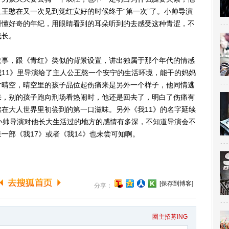
王憨在又一次见到觉红安好的时候终于“第一次”了。小帅导演
懵懂好奇的年纪，用眼睛看到的耳朵听到的去感受这种青涩，不
成长。
事，跟《青红》类似的背景设置，讲出独属于那个年代的情感
11》里导演给了主人公王憨一个安宁的生活环境，能干的妈妈
片晴空，晴空里的孩子品位起伤痛来是另外一个样子，他同情逃
来，别的孩子跑向刑场看热闹时，他还是回去了，明白了伤痛有
在大人世界里初尝到的第一口滋味。另外《我11》的名字延续
小帅导演对他长大生活过的地方的感情有多深，不知道导演会不
一部《我17》或者《我14》也未尝可知啊。
[保存到博客]
分享：
圈主招募ING