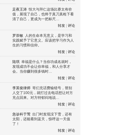
足夜王涛
恒大与拜仁这场比赛太有价
值，展现了自己，也终于真刀真枪下看
清了自己，更成为一把标尺…
转发
|
评论
罗崇敏
人的生命本无意义，是学习和
实践赋予了它意义。应该把学习作为人
生的习惯和信仰。
转发
|
评论
陆琪
幸福是什么？当你功成名就时，
发现成功不会让你幸福，和人分享才
会。当你赚到很多钱时…
转发
|
评论
李英俊律师
哥们充话费输错号，替别
人交了100元，就打过去电话想让对方
充点回来。对方特郁闷地说…
转发
|
评论
急诊科于莺
出门时发现没下雪，还有
太阳，还能看到蓝天，惊呼这一天值
了！
转发
|
评论