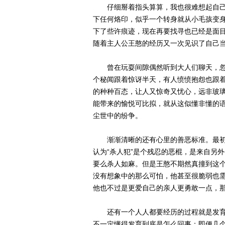
仔细掰着指头算算，我也很难想起自己
下任何烙印，似乎一个转身就从小毛孩变
下了些许痕迹，现在再要找寻也已经是面目
随着主人公王憨的经历又一次见识了自己
曾在玩耍间隙偶然听到大人们聊天，忽
个秘闻跟着惊讶半天，有人愤愤抱怨也跟
的种种百态，让人又惊奇又忧心，远非玻
能带来的愉悦可比拟，就从这似懂非懂的
尘世中的纷争。
渐渐清晰的还有心里的善恶标准。最初听
认为“杀人犯”是个残忍的恶棍，是来自另
要么杀人如麻。但是王憨不期然真撞到这个
没有想象中的那么可怕，他甚至很脆弱也
他也不过是更爱自己的亲人更勇敢一点，
还有一个人人都要经历的过程就是发育
不一定懂得发育到底是怎么回事；即便几