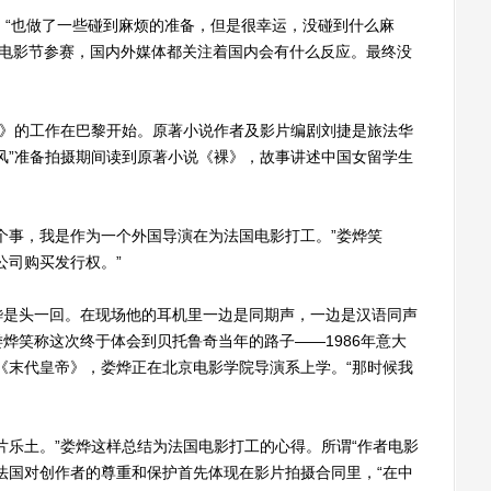
摄，“也做了一些碰到麻烦的准备，但是很幸运，没碰到什么麻
戛纳电影节参赛，国内外媒体都关注着国内会有什么反应。最终没
》的工作在巴黎开始。原著小说作者及影片编剧刘捷是旅法华
风”准备拍摄期间读到原著小说《裸》，故事讲述中国女留学生
事，我是作为一个外国导演在为法国电影打工。”娄烨笑
公司购买发行权。”
是头一回。在现场他的耳机里一边是同期声，一边是汉语同声
烨笑称这次终于体会到贝托鲁奇当年的路子——1986年意大
《末代皇帝》，娄烨正在北京电影学院导演系上学。“那时候我
乐土。”娄烨这样总结为法国电影打工的心得。所谓“作者电影
法国对创作者的尊重和保护首先体现在影片拍摄合同里，“在中