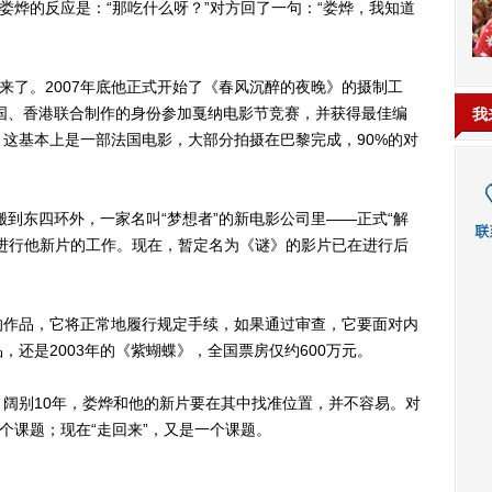
烨的反应是：“那吃什么呀？”对方回了一句：“娄烨，我知道
了。2007年底他正式开始了《春风沉醉的夜晚》的摄制工
法国、香港联合制作的身份参加戛纳电影节竞赛，并获得最佳编
我
这基本上是一部法国电影，大部分拍摄在巴黎完成，90%的对
到东四环外，一家名叫“梦想者”的新电影公司里——正式“解
进行他新片的工作。现在，暂定名为《谜》的影片已在进行后
作品，它将正常地履行规定手续，如果通过审查，它要面对内
还是2003年的《紫蝴蝶》，全国票房仅约600万元。
别10年，娄烨和他的新片要在其中找准位置，并不容易。对
个课题；现在“走回来”，又是一个课题。