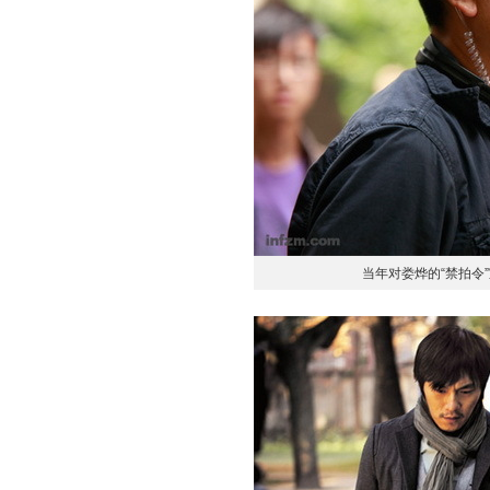
当年对娄烨的“禁拍令