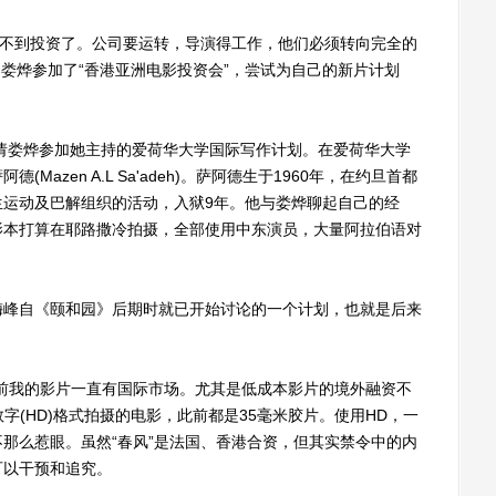
不到投资了。公司要运转，导演得工作，他们必须转向完全的
，娄烨参加了“香港亚洲电影投资会”，尝试为自己的新片计划
请娄烨参加她主持的爱荷华大学国际写作计划。在爱荷华大学
azen A.L Sa'adeh)。萨阿德生于1960年，在约旦首都
生运动及巴解组织的活动，入狱9年。他与娄烨聊起自己的经
影本打算在耶路撒冷拍摄，全部使用中东演员，大量阿拉伯语对
。
峰自《颐和园》后期时就已开始讨论的一个计划，也就是后来
我的影片一直有国际市场。尤其是低成本影片的境外融资不
数字(HD)格式拍摄的电影，此前都是35毫米胶片。使用HD，一
那么惹眼。虽然“春风”是法国、香港合资，但其实禁令中的内
可以干预和追究。