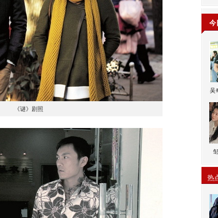
今
吴
《谜》剧照
热