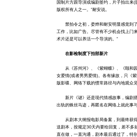
国制片方跟导演或编剧签约，片子拍出来(
版权所有人之一。”耐安说。
禁拍令之初，娄烨和耐安明显感觉到了公
工作，比如广告。尽管有不少机会找上门来
术片还是可以养活一个导演的。”
在影检制度下拍部新片
从《苏州河》、《紫蝴蝶》、《颐和园》
女爱情(或者男男爱情)。各有缘故，只《
版影碟、网络下载的惯常路径与内地观众
新片《谜》还是现代情感故事，编剧搭
出轨的蛛丝马迹，再匿名在网络上就此事
从剧本大纲报电影局备案，到最终获得电
送剧本，按规定30天内要给回复，差不多
直在做，一直沟通，剧本最后通过了，特别