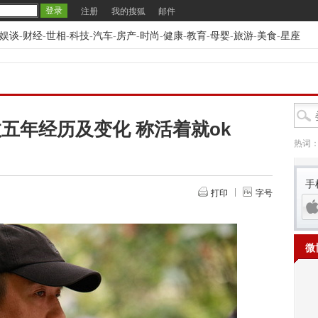
注册
我的搜狐
邮件
娱谈
-
财经
-
世相
-
科技
-
汽车
-
房产
-
时尚
-
健康
-
教育
-
母婴
-
旅游
-
美食
-
星座
五年经历及变化 称活着就ok
热词
手
打印
字号
微