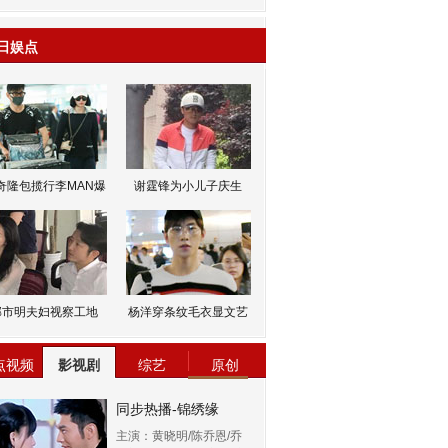
日娱点
s60 V3
s60 V5
奇隆包揽行李MAN爆
谢霆锋为小儿子庆生
邹市明夫妇视察工地
杨洋穿条纹毛衣显文艺
点视频
影视剧
综艺
原创
同步热播-锦绣缘
主演：黄晓明/陈乔恩/乔