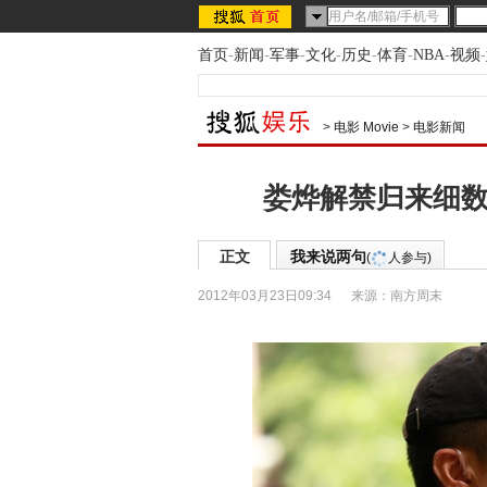
首页
-
新闻
-
军事
-
文化
-
历史
-
体育
-
NBA
-
视频
-
>
电影 Movie
>
电影新闻
娄烨解禁归来细数
正文
我来说两句
(
人参与)
2012年03月23日09:34
来源：
南方周末