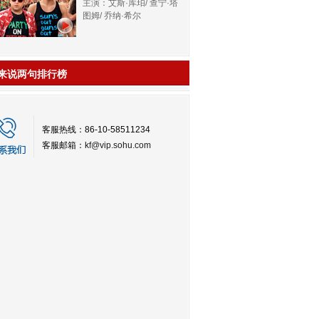
主演：艾斯·库珀/ 查宁·塔
图姆/ 乔纳·希尔
来说两句排行榜
客服热线：86-10-58511234
客服邮箱：
kf@vip.sohu.com