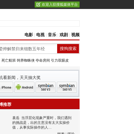
欢迎入驻搜狐媒体平台
电影
|
电视
|
音乐
|
戏剧
|
视频
：
死亡航班
饲养蜘蛛侠
夺命房间
引力双眼皮
机看新闻，天天抽大奖
博推荐
袁岳
当浮层化现象严重时，我们遇到
的挑战是，出的主意没有太大实操价
值，从事实际操作的人…