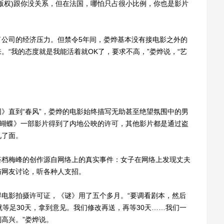
版权)跟你没关系，但在法国，哪怕只占很小比例，你也是影片
司的经济压力。但禁令5年间，娄烨基本没有接电影之外的
。“我的态度就是我能活着就OK了，要求不高，”娄烨说，“艺
直到“春风”，娄烨的电影始终描写无助甚至绝望氛围中的男
紫蝴蝶》一部影片得到了内地公映的许可，其他影片都是通过盗
见了面。
档梅峰的创作源自网络上的真实事件：女子在网络上发现丈夫
与网友讨论，听各种人支招。
影拍摄许可证，《谜》用了五个多月。“要调看剧本，然后
就等足30天，拿到意见。我们修改再送，再等30天……我们一
高兴。”娄烨说。