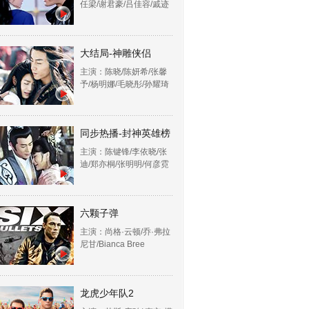
任梁/谢君豪/吕佳容/戚迹
大结局-神雕侠侣
主演：陈晓/陈妍希/张馨
予/杨明娜/毛晓彤/孙耀琦
同步热播-封神英雄榜
主演：陈键锋/李依晓/张
迪/郑亦桐/张明明/何彦霓
六颗子弹
主演：尚格·云顿/乔·弗拉
尼甘/Bianca Bree
龙虎少年队2