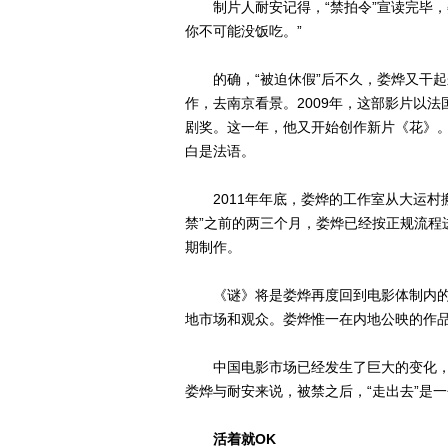
制片人耐安记得，“禁拍令”宣读完毕，娄
你不可能没饭吃。”
的确，“被迫休假”后不久，娄烨又干起来
作，去南京看景。2009年，这部影片以
剧奖。这一年，他又开始创作新片《花》。
白是法语。
2011年年底，娄烨的工作室从大运村搬
禁”之前的两三个月，娄烨已经按正规流程
期制作。
《谜》将是娄烨再度回到电影体制内的
地市场和观众。娄烨惟一在内地公映的作品，
中国电影市场已经发生了巨大的变化，阔
娄烨与耐安来说，被禁之后，“走出去”是一
活着就OK