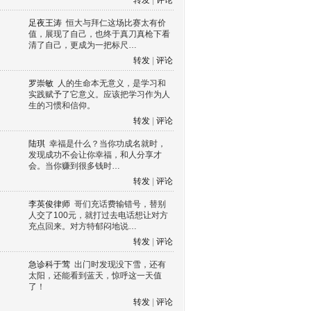
转发
|
评论
足夜王涛
恒大与拜仁这场比赛太有价
值，展现了自己，也终于真刀真枪下看
清了自己，更成为一把标尺…
one
Android
symbian
symbian
转发
|
评论
罗崇敏
人的生命本无意义，是学习和
实践赋予了它意义。应该把学习作为人
生的习惯和信仰。
转发
|
评论
陆琪
幸福是什么？当你功成名就时，
发现成功不会让你幸福，和人分享才
会。当你赚到很多钱时…
转发
|
评论
李英俊律师
哥们充话费输错号，替别
人交了100元，就打过去电话想让对方
充点回来。对方特郁闷地说…
转发
|
评论
急诊科于莺
出门时发现没下雪，还有
太阳，还能看到蓝天，惊呼这一天值
了！
转发
|
评论