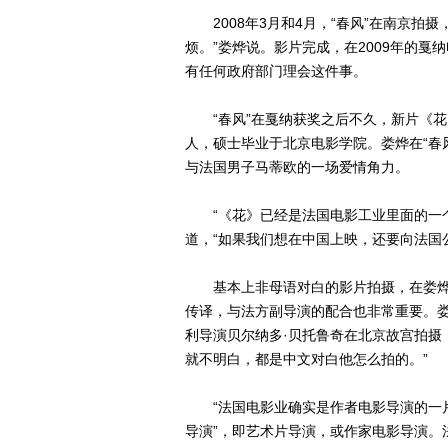
2008年3月和4月，“春风”在南京拍
烦。”娄烨说。影片完成，在2009年的
有任何政府部门理会这件事。
“春风”在戛纳获奖之后不久，新片《花
人，硕士毕业于北京电影学院。娄烨在“春
与法国男子马蒂欧的一场爱情角力。
“《花》已经是法国电影工业里面的一个
道，“如果我们想在中国上映，还要向法国
基本上非母语对白的影片拍摄，在娄烨
传译，与法方副导演的配合也非常重要。娄
利导演贝尔纳多·贝托鲁奇在北京故宫拍摄
就不明白，都是中文对白他怎么拍的。”
“法国电影业确实是作者电影导演的一片
导演”，即艺术片导演，或作家电影导演。