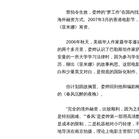
禁拍令生效，娄烨的“梦工作”在国内找
海外融资方式。2007年3月的香港电影节
《亚米娜》筹资。
2006年秋天，美籍华人作家聂华苓邀
的两个多月里，娄烨认识了巴勒斯坦作家萨阿德(M
安曼的一所大学学习法律时，因为参与学
历，聊出《亚米娜》的故事构思。这部电
白和少量英文对白，是彻底的国际化制作
但计划因故搁置。娄烨回到他和编剧梅
的《春风沉醉的夜晚》。
“完全的境外融资，比较顺利，因为之前
是特别困难。”“春风”是娄烨第一部用高清
是成本的限制，二是机器相对小巧轻便，不
地导演在南京拍摄，理论上电影主管部门