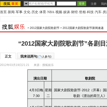
注册
我的
首页
-
新闻
-
军事
-
文化
-
历史
-
体育
-
NBA
-
视频
-
娱谈
-
财经
-
世相
-
科技
-
汽车
-
房
>
2012国家大剧院歌剧节
>
2012国家大剧院歌剧节新闻速递
“2012国家大剧院歌剧节”各剧
正文
我来说两句
(
人参与)
2012年03月19日21:21
来源：
搜狐娱乐
演出日期
歌剧院
4月3日晚
星期
国家大剧院歌剧节·2012（开幕）
7:30
二
歌剧《漂泊的荷兰人》