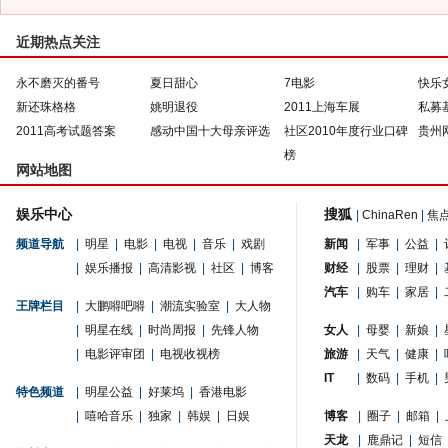
近期热点关注
永不磨灭的番号
夏日甜心
7电影
快乐
新还珠格格
姚明退役
2011上海车展
私募
2011高考试题答案
感动中国十大母亲评选
社区2010年度行业口碑
贵州
榜
网站地图
娱乐中心
搜狐
|
ChinaRen
|
焦
频道导航
|
明星
|
电影
|
电视
|
音乐
|
戏剧
新闻
|
军事
|
公益
|
|
娱乐播报
|
高清影视
|
社区
|
博客
财经
|
股票
|
理财
|
汽车
|
购车
|
家居
|
王牌栏目
|
大鹏嘚吧嘚
|
潮流实验室
|
大人物
|
明星在线
|
时尚周报
|
先锋人物
女人
|
母婴
|
新娘
|
|
电影评审团
|
电视收视榜
旅游
|
天气
|
健康
|
IT
|
数码
|
手机
|
特色频道
|
明星公益
|
好莱坞
|
香港电影
|
嘻哈音乐
|
独家
|
韩娱
|
日娱
博客
|
圈子
|
邮箱
|
天龙
|
鹿鼎记
|
短信