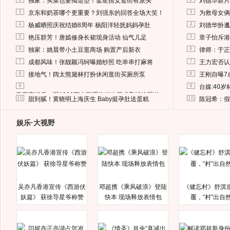
独家：买菜也要拗造型！金星携女逛街有派头
刘德华新片
3
3
京东和奶茶哪个更重要？刘强东的回答全场大笑！
为救母女俩
4
4
杨威晒照庆祝结婚8周年 杨阳洋轻抚妈妈孕肚
刘德华扮邋
5
5
艳压群芳！唐嫣修身长裙现身活动 仙气儿足
章子怡斥港
6
6
独家：姚晨带小土豆逛商场 购置产后新衣
律师：于正
7
7
成都风味！张靓颖冯轲曝婚纱照 吃串串打麻将
王力宏否认
8
8
接地气！阔太熊黛林打扮休闲逛街买厕所泵
王刚自曝7
9
9
台媒:40
马蓉离婚后，砸1000万人民币给媒体要求删掉这照片
10
10
甜到腻！黄晓明上海庆生 Baby挺孕肚送蛋糕
陈冠希：假
娱乐·大视野
吴亦凡香港宣传《西游伏
邓超携《乘风破浪》登陆
《健忘村》舒淇
妖篇》 获徐导星爷称赞
快本 现场释放表情包
覆，“村”出自