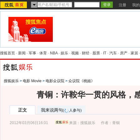
注册
我的
搜狐首页
-
新闻
-
军事
-
体育
-
NBA
-
娱乐
-
视频
-
财经
-
股票
-
IT
-
汽车
-
房产
-
家居
搜狐娱乐
>
电影 Movie
>
电影众议院
>
众议院《桃姐》
青铜：许鞍华一贯的风格，
正文
我来说两句
(
人参与)
2012年03月06日16:01
来源：
搜狐娱乐
作者：青铜