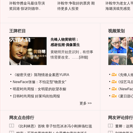
许鞍华携金马最佳导演
许鞍华:争取好的票房 期
许鞍华为老女人平
奖回港 惊讶刘德华..
待更多人投资
海璐演戏凭感觉
王牌栏目
视频策划
先锋人物黄晓明：
感谢低潮 偶像重生
黄晓明开始意识到，有些事
情需要改变。……
[详细]
《秘密天使》陈翔情迷金素恩YURA
《先锋人
NewFace张俪：不怕定型“物质女”
《综艺马
明星时尚周报：女明星的欲望衣橱
《NewF
日韩时尚周报
好莱坞街拍周报
《夏日甜
更多 >>
网友点击排行
网友评论排行
1
1
《比利林恩》首映 章子怡范冰冰冯小刚捧场红毯
董卿：这两
2
2