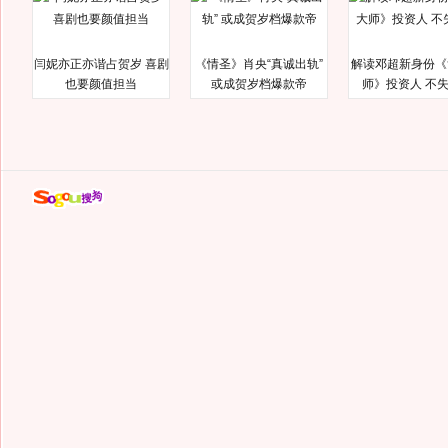
闫妮亦正亦谐占贺岁 喜剧
《情圣》肖央“真诚出轨”
解读邓超新身份《
也要颜值担当
或成贺岁档爆款帝
师》投资人 不