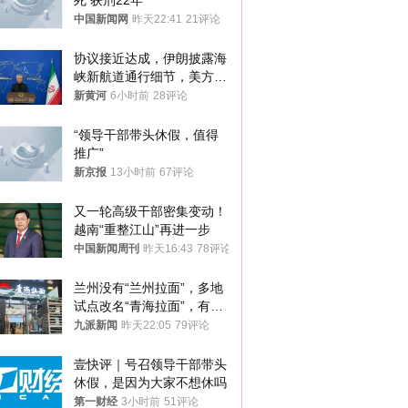
死 获刑22年
中国新闻网
昨天22:41
21评论
协议接近达成，伊朗披露海
峡新航道通行细节，美方再
提“倒计时”
新黄河
6小时前
28评论
“领导干部带头休假，值得
推广”
新京报
13小时前
67评论
又一轮高级干部密集变动！
越南“重整江山”再进一步
中国新闻周刊
昨天16:43
78评论
兰州没有“兰州拉面”，多地
试点改名“青海拉面”，有商
家改名已两年
九派新闻
昨天22:05
79评论
壹快评｜号召领导干部带头
休假，是因为大家不想休吗
第一财经
3小时前
51评论