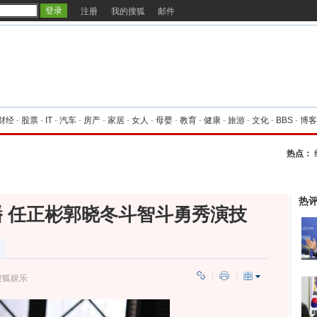
注册
我的搜狐
邮件
财经
-
股票
-
IT
-
汽车
-
房产
-
家居
-
女人
-
母婴
-
教育
-
健康
-
旅游
-
文化
-
BBS
-
博客
热点：
热
 任正彬郭晓冬斗智斗勇秀演技
搜狐娱乐