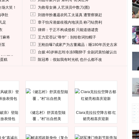
有派头
刘德华新片扮“犀利哥”街头狂奔
3
全场大笑！
为救母女俩 人艺演员中数刀(图)
4
妈孕肚
刘德华扮邋遢农民工太逼真 遭警察驱赶
5
儿足
章子怡斥港媒歧视内地演员 称刁钻势利
6
衣
律师：于正不构成侵权 只能道德谴责
7
打麻将
王力宏否认“辱华”：别给歌词扣帽子
8
所泵
王刚自曝7成家产为古董藏品：睡180年历史古床
9
台媒:40岁林志玲冷冻9颗卵子 全副武装怕被认出
删掉这照片
10
送蛋糕
陈冠希：假如我有时光机 也什么都不改
破浪》登陆
《健忘村》舒淇造型颠
Clara克拉拉空降古都 红
释放表情包
覆，“村”出自然美
裙亮相喜庆迎新