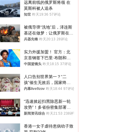
远离前线的俄罗斯将领 在
莫斯科被人追杀
知世
昨天19:36
57评论
被俄导弹“洗地”后，泽连斯
基还在做梦：让俄罗斯在冬
季前求和？
兵器先锋
昨天20:13
28评论
实力外援加盟！ 官方：北
京首钢签下巴里·布朗和桑
普森
中国篮镜头
昨天18:15
37评论
人口告别世界第一？“二
孩”催生无效后，国家终于
向住房出手了！
内幕live9zov
昨天18:44
97评论
“迅速掀起扫黑除恶新一轮
攻势”！多省份密集部署，
公布举报方式
新闻资讯综合
昨天21:53
238评论
香港一女子虐待患病幼子致