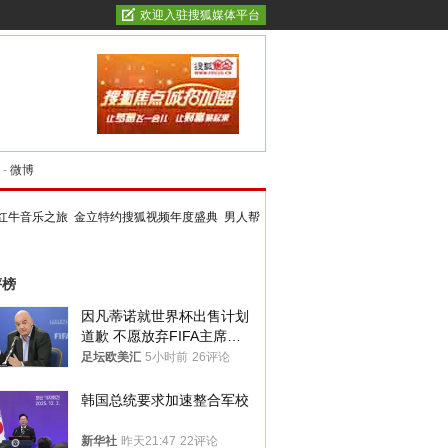
欢迎入驻搜狐媒体平台
-
微博
红牛音乐之旅
金立特约搜狐视频年度盛典
男人帮
评榜
因凡蒂诺就世界杯出售计划
道歉 不愿放弃FIFA主席职
位
足坛欧美汇
5小时前
26评论
韩国总统要求加速整合军校
新华社
昨天21:47
22评论