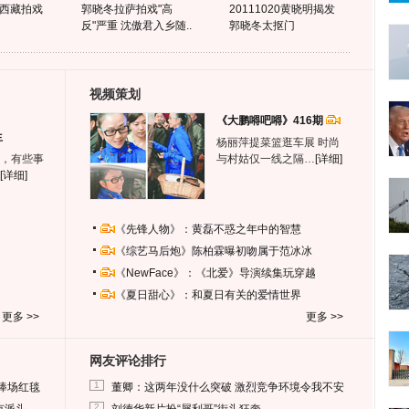
西藏拍戏
郭晓冬拉萨拍戏"高
20111020黄晓明揭发
反"严重 沈傲君入乡随..
郭晓冬太抠门
视频策划
《大鹏嘚吧嘚》416期
生
杨丽萍提菜篮逛车展 时尚
，有些事
与村姑仅一线之隔…
[详细]
[详细]
《先锋人物》：黄磊不惑之年中的智慧
《综艺马后炮》陈柏霖曝初吻属于范冰冰
《NewFace》：《北爱》导演续集玩穿越
《夏日甜心》：和夏日有关的爱情世界
更多 >>
更多 >>
网友评论排行
1
捧场红毯
董卿：这两年没什么突破 激烈竞争环境令我不安
2