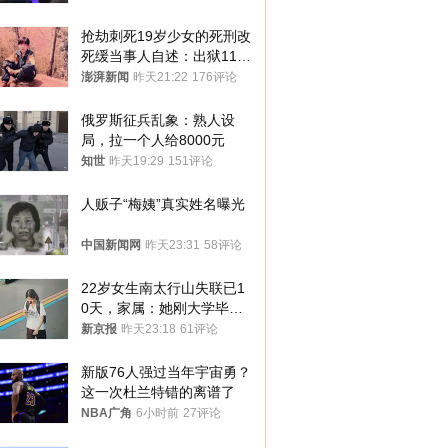
抢劫刺死19岁少女的死刑改
死缓当事人自述：出狱11年
间始终刻意躲避被害人家属
澎湃新闻
昨天21:22
176评论
俄罗斯征兵乱象：熟人设
局，拉一个人给8000元
知世
昨天19:29
151评论
人贩子“梅姨”真实姓名曝光
中国新闻网
昨天23:31
58评论
22岁女生南太行山失联已1
0天，家属：她刚大学毕业
想到山里旅行
新京报
昨天23:18
61评论
新版76人强过当年宇宙勇？
这一次杜兰特错的离谱了
NBA广角
6小时前
27评论