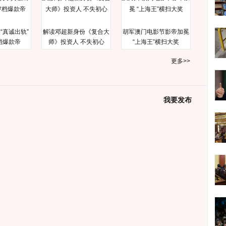
“真诚出轨”
解读邓超新身份《复合大
胡军澳门电影节影帝加冕
档爆款帝
师》投资人 不失初心
“上海王”横扫大奖
更多>>
我要发布