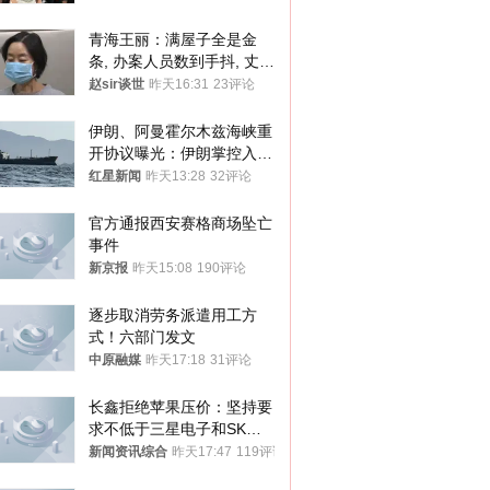
青海王丽：满屋子全是金
条, 办案人员数到手抖, 丈夫
受不了提前离场
赵sir谈世
昨天16:31
23评论
伊朗、阿曼霍尔木兹海峡重
开协议曝光：伊朗掌控入湾
航道，与阿曼平分“服务费”
红星新闻
昨天13:28
32评论
官方通报西安赛格商场坠亡
事件
新京报
昨天15:08
190评论
逐步取消劳务派遣用工方
式！六部门发文
中原融媒
昨天17:18
31评论
长鑫拒绝苹果压价：坚持要
求不低于三星电子和SK海
力士
新闻资讯综合
昨天17:47
119评论