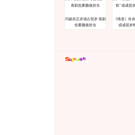
闫妮亦正亦谐占贺岁 喜剧
《情圣》肖央
也要颜值担当
或成贺岁