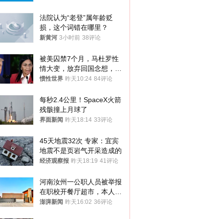
法院认为“老登”属年龄贬
损，这个词错在哪里？
新黄河
3小时前
38评论
被美囚禁7个月，马杜罗性
情大变，放弃回国念想，最
后嘱托已公开
惯性世界
昨天10:24
84评论
每秒2.4公里！SpaceX火箭
残骸撞上月球了
界面新闻
昨天18:14
33评论
45天地震32次 专家：宜宾
地震不是页岩气开采造成的
经济观察报
昨天18:19
41评论
河南汝州一公职人员被举报
在职校开餐厅超市，本人回
应称“是给别人帮忙”
澎湃新闻
昨天16:02
36评论