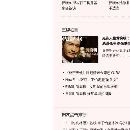
郭晓冬15岁打工掏井盖
郭晓冬沈傲君
惨痛被骗
不适应
王牌栏目
先锋人物黄晓明：
感谢低潮 偶像重
黄晓明开始意识到
情需要改变。……
《秘密天使》陈翔情迷金素恩YURA
NewFace张俪：不怕定型“物质女”
明星时尚周报：女明星的欲望衣橱
日韩时尚周报
好莱坞街拍周报
网友点击排行
1
《比利林恩》首映 章子怡范冰冰冯小刚
2