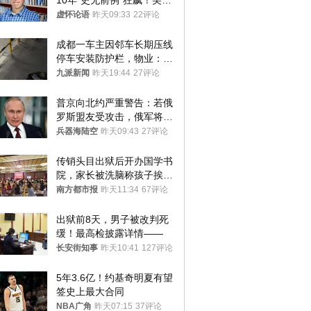
10年“史无前例”狂飙！美军
真慌了
虚怀论语
昨天09:33
22评论
成都一车主因邻车长期压线
停车安装防护栏，物业：不
建议装护栏，也会影响自身
九派新闻
昨天19:44
27评论
停车
普京向北约严重警告：若俄
罗斯盟友受攻击，俄军将动
用核武器保护
兵器海陆空
昨天09:43
27评论
传销头目出狱后开办国学书
院，家长被洗脑称孩子挨打
才有效果
南方都市报
昨天11:34
67评论
出狱前8天，男子被改判死
缓！最高检披露详情——
长安街知事
昨天10:41
127评论
5年3.6亿！约基奇明夏有望
签史上最大合同
NBA广角
昨天07:15
37评论