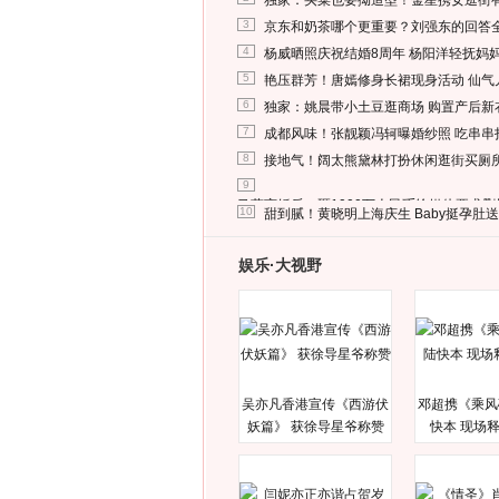
独家：买菜也要拗造型！金星携女逛街
3
京东和奶茶哪个更重要？刘强东的回答
4
杨威晒照庆祝结婚8周年 杨阳洋轻抚妈
5
艳压群芳！唐嫣修身长裙现身活动 仙气
6
独家：姚晨带小土豆逛商场 购置产后新
7
成都风味！张靓颖冯轲曝婚纱照 吃串串
8
接地气！阔太熊黛林打扮休闲逛街买厕
9
马蓉离婚后，砸1000万人民币给媒体要求
10
甜到腻！黄晓明上海庆生 Baby挺孕肚
娱乐·大视野
吴亦凡香港宣传《西游伏
邓超携《乘风
妖篇》 获徐导星爷称赞
快本 现场