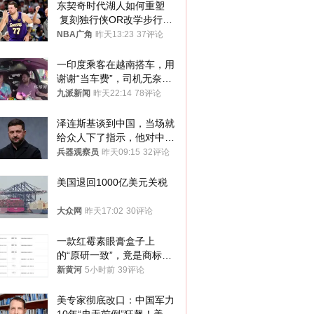
东契奇时代湖人如何重塑
 复刻独行侠OR改学步行
者？
NBA广角
昨天13:23
37评论
一印度乘客在越南搭车，用
谢谢“当车费”，司机无奈发
笑；印度网友：不代表印度
九派新闻
昨天22:14
78评论
人
泽连斯基谈到中国，当场就
给众人下了指示，他对中国
和中乌关系，显然又有了新
兵器观察员
昨天09:15
32评论
的想法
美国退回1000亿美元关税
大众网
昨天17:02
30评论
一款红霉素眼膏盒子上
的“原研一致”，竟是商标！
律师：极易误导消费者；网
新黄河
5小时前
39评论
友：药企不应打擦边球
美专家彻底改口：中国军力