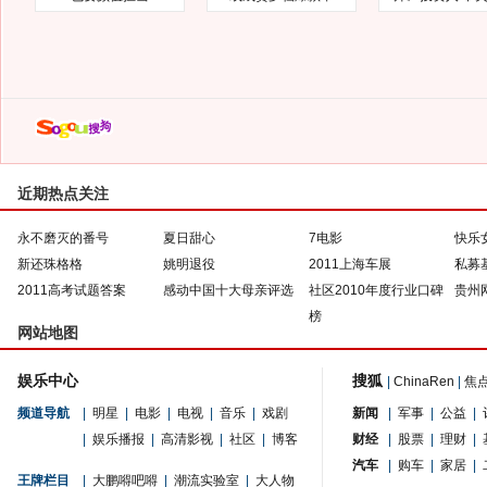
近期热点关注
永不磨灭的番号
夏日甜心
7电影
快乐
新还珠格格
姚明退役
2011上海车展
私募
2011高考试题答案
感动中国十大母亲评选
社区2010年度行业口碑
贵州
榜
网站地图
娱乐中心
搜狐
|
ChinaRen
|
焦
频道导航
|
明星
|
电影
|
电视
|
音乐
|
戏剧
新闻
|
军事
|
公益
|
|
娱乐播报
|
高清影视
|
社区
|
博客
财经
|
股票
|
理财
|
汽车
|
购车
|
家居
|
王牌栏目
|
大鹏嘚吧嘚
|
潮流实验室
|
大人物