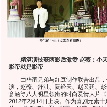
帅气的小宽（点击查看组图）
精湛演技获两影后激赞 赵薇：小天
影帝就是影帝
由华谊兄弟与红豆制作联合出品，
演，赵薇、舒淇、阮经天、赵又廷、彭
意涵等八大明星领衔的时尚爱情大片《L
2012年2月14日上映。作为喜剧元素