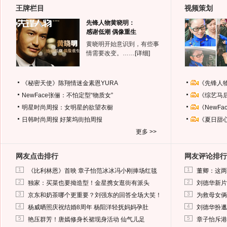
王牌栏目
视频策划
先锋人物黄晓明：
感谢低潮 偶像重生
黄晓明开始意识到，有些事
情需要改变。……
[详细]
《秘密天使》陈翔情迷金素恩YURA
《先锋人
NewFace张俪：不怕定型“物质女”
《综艺马
明星时尚周报：女明星的欲望衣橱
《NewF
日韩时尚周报
好莱坞街拍周报
《夏日甜
更多 >>
网友点击排行
网友评论排行
1
1
《比利林恩》首映 章子怡范冰冰冯小刚捧场红毯
董卿：这两
2
2
独家：买菜也要拗造型！金星携女逛街有派头
刘德华新片
3
3
京东和奶茶哪个更重要？刘强东的回答全场大笑！
为救母女俩
4
4
杨威晒照庆祝结婚8周年 杨阳洋轻抚妈妈孕肚
刘德华扮邋
5
5
艳压群芳！唐嫣修身长裙现身活动 仙气儿足
章子怡斥港