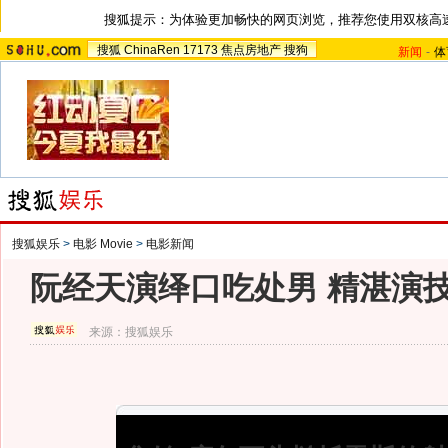
搜狐提示：为体验更加畅快的网页浏览，推荐您使用双核高
搜狐
ChinaRen
17173
焦点房地产
搜狗
新闻
-
体
搜狐娱乐
>
电影 Movie
>
电影新闻
阮经天演绎口吃处男 精湛演
来源：
搜狐娱乐