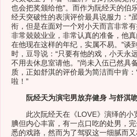
也会把奖颁给他”。而作为阮经天的伯
经天突破性的表演评价最具说服力：“
衔，但是在面对一个对小天而言非常有
非常兢兢业业，非常认真的准备，他真
在他现在这样的年纪，实属不易。”谈
时，豆导说：“只要有他的戏，小天永
不用去休息室请他。”尚未入伍已然具
质，正如舒淇的评价最为简洁而中肯：
啦！”
阮经天为演宅男放弃健身 与舒淇
此次阮经天在《LOVE》演绎的小
腆但内心丰富，有一点口吃的处男，完
悉的戏路，然而为了驾驭这一细腻而又