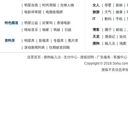
|
明星在线
|
时尚周报
|
先锋人物
女人
|
母婴
|
新娘
|
|
电影评审团
|
电视收视榜
旅游
|
天气
|
健康
|
IT
|
数码
|
手机
|
特色频道
|
明星公益
|
好莱坞
|
香港电影
|
嘻哈音乐
|
独家
|
韩娱
|
日娱
博客
|
圈子
|
邮箱
|
天龙
|
鹿鼎记
|
短信
资料库
|
明星库
|
影视库
|
专题库
|
图片库
搜狗
|
输入法
|
地图
|
滚动新闻列表
|
往期娱首回顾
设置首页
-
搜狗输入法
-
支付中心
-
搜狐招聘
-
广告服务
-
客服中心
Copyright
©
2018 Sohu.com 
搜狐不良信息举