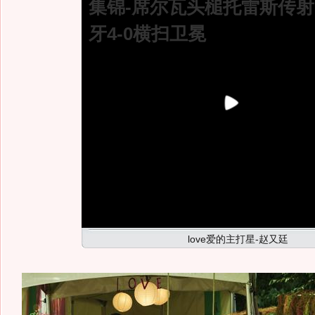
集锦-席尔瓦头槌托雷斯传射
牙4-0横扫卫冕
love爱的主打星-赵又廷