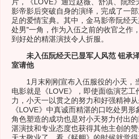
片，《LOVE》通过赵薇、舒淇、阮经
影帝影后突破自身的演绎，完成了一部
足的爱情宝典。其中，金马影帝阮经天
处男”一角，作为入伍之前的收官之作
到好处的精湛演技令人折服。
未入伍阮经天已显军人风范 钮承
室请他
1月末刚刚宣布入伍服役的小天，当
电影就是《LOVE》，即使面临演艺工
力，小天一以贯之的努力和好强精神从
《LOVE》中真诚而精湛的口吃处男形
角色塑造的成功也是对小天努力付出的
湛演技和专业态度也获得其他主创的赞
天太敬业了，看《艋舺》的时候就觉得