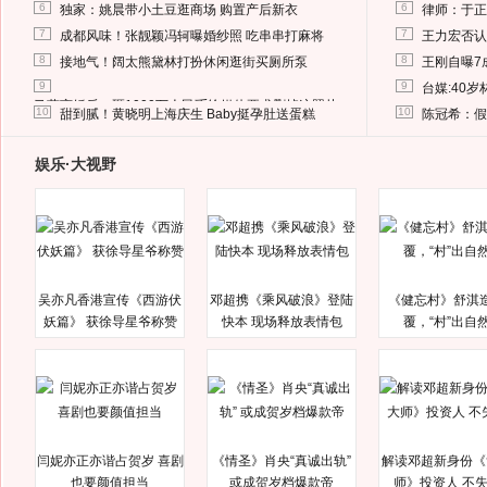
6
6
独家：姚晨带小土豆逛商场 购置产后新衣
律师：于正
7
7
成都风味！张靓颖冯轲曝婚纱照 吃串串打麻将
王力宏否认
8
8
接地气！阔太熊黛林打扮休闲逛街买厕所泵
王刚自曝7
9
9
台媒:40
马蓉离婚后，砸1000万人民币给媒体要求删掉这照片
10
10
甜到腻！黄晓明上海庆生 Baby挺孕肚送蛋糕
陈冠希：假
娱乐·大视野
吴亦凡香港宣传《西游伏
邓超携《乘风破浪》登陆
《健忘村》舒淇
妖篇》 获徐导星爷称赞
快本 现场释放表情包
覆，“村”出自
闫妮亦正亦谐占贺岁 喜剧
《情圣》肖央“真诚出轨”
解读邓超新身份《
也要颜值担当
或成贺岁档爆款帝
师》投资人 不