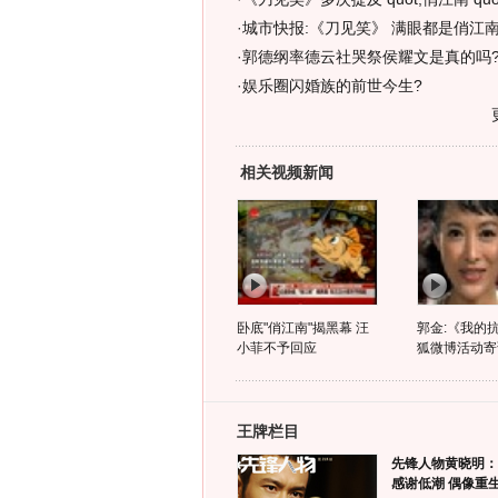
·
城市快报:《刀见笑》 满眼都是俏江南
·
郭德纲率德云社哭祭侯耀文是真的吗?
·
娱乐圈闪婚族的前世今生?
相关视频新闻
卧底"俏江南"揭黑幕 汪
郭金:《我的
小菲不予回应
狐微博活动寄
王牌栏目
先锋人物黄晓明：
感谢低潮 偶像重