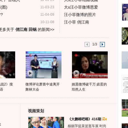
(图)
大s汪小菲微博恩爱
11-03-23
?
汪小菲微博的照片
11-04-09
汪小菲 俏江南
10-11-08
更多关于
俏江南 回锅
的新闻>>
1/3
抗战2》搜
微博评论萧蔷中途离开
姚晨微博破千万 卤蛋的
语
舞林大会
坦然人生
视频策划
《大鹏嘚吧嘚》416期
生
杨丽萍提菜篮逛车展 时尚