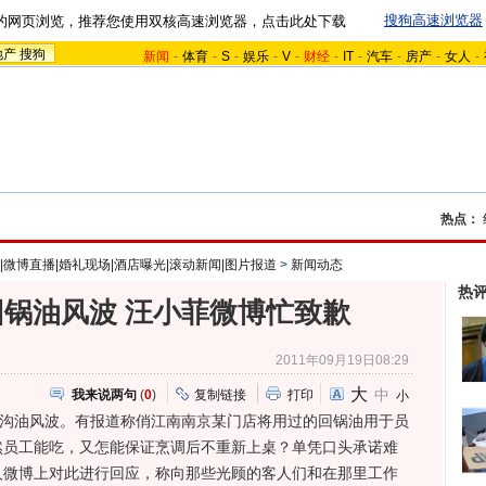
搜狗高速浏览器
的网页浏览，推荐您使用双核高速浏览器，点击此处下载
地产
搜狗
新闻
-
体育
-
S
-
娱乐
-
V
-
财经
-
IT
-
汽车
-
房产
-
女人
-
热点：
|微博直播|婚礼现场|酒店曝光|滚动新闻|图片报道
>
新闻动态
热
回锅油风波 汪小菲微博忙致歉
2011年09月19日08:29
大
中
我来说两句
(
0
)
复制链接
打印
小
沟油风波。有报道称俏江南南京某门店将用过的回锅油用于员
然员工能吃，又怎能保证烹调后不重新上桌？单凭口头承诺难
人微博上对此进行回应，称向那些光顾的客人们和在那里工作