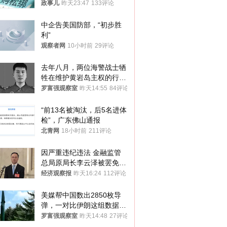
政事儿
昨天23:47
133评论
中企告美国防部，“初步胜
利”
观察者网
10小时前
29评论
去年八月，两位海警战士牺
牲在维护黄岩岛主权的行动
中
罗富强观察室
昨天14:55
84评论
“前13名被淘汰，后5名进体
检”，广东佛山通报
北青网
18小时前
211评论
因严重违纪违法 金融监管
总局原局长李云泽被罢免全
国人大代表
经济观察报
昨天16:24
112评论
美媒帮中国数出2850枚导
弹，一对比伊朗这组数据，
发现出大事了
罗富强观察室
昨天14:48
27评论