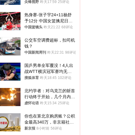
而是新起点！
尖锋视野
昨天17:59
25评论
热身赛-张子宇24+11杨舒
予12分 中国女篮擒尼日利
亚
中国篮镜头
昨天21:22
68评论
公交车空调费超标，扣司机
钱？
中国新闻周刊
昨天22:31
98评论
国乒男单全军覆没！4人出
战WTT横滨冠军赛均无缘
八强
搜狐体育
昨天18:45
102评论
北约学者：对乌克兰的斩首
行动终于开始，几个月内乌
将投降
虚怀论语
昨天15:34
25评论
你也在算北京购房账？公积
金最高340万，非京籍社保
1年
新京报
8小时前
56评论