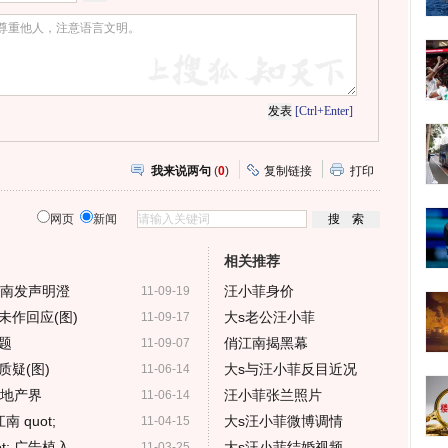
[Ctrl+Enter]
我来说两句
(
0
)
复制链接
打印
网页
新闻
相关推荐
俏江南发声明澄
汪小菲身价
11-09-19
未作回应(图)
大s老公汪小菲
11-09-17
题
俏江南揭黑幕
11-09-07
疑(图)
大s与汪小菲反目近况
11-06-14
房地产界
汪小菲张兰照片
11-06-14
 quot;
大s汪小菲微博调情
11-04-15
t; 广告植入
大s汪小菲结婚视频
11-03-25