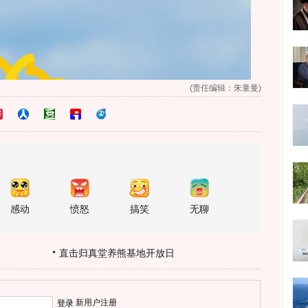
(责任编辑：朱童曼)
感动
愤怒
搞笑
无聊
直击归真堂养熊基地开放日
新用户注册