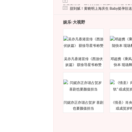
9
马蓉离婚后，砸1000万人民币给媒体要求
10
甜到腻！黄晓明上海庆生 Baby挺孕肚
娱乐·大视野
吴亦凡香港宣传《西游伏
邓超携《乘风
妖篇》 获徐导星爷称赞
快本 现场
闫妮亦正亦谐占贺岁 喜剧
《情圣》肖央
也要颜值担当
或成贺岁