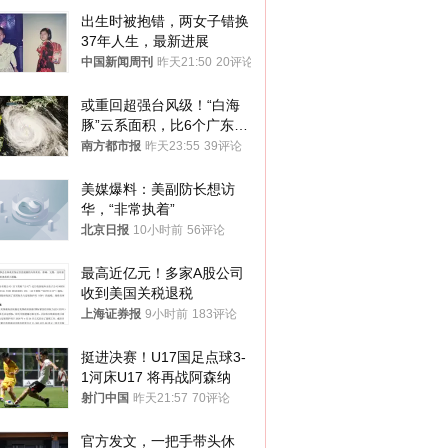
出生时被抱错，两女子错换
37年人生，最新进展
中国新闻周刊
昨天21:50
20评论
或重回超强台风级！“白海
豚”云系面积，比6个广东还
大！深圳官方：注意这件事
南方都市报
昨天23:55
39评论
美媒爆料：美副防长想访
华，“非常执着”
北京日报
10小时前
56评论
最高近亿元！多家A股公司
收到美国关税退税
上海证券报
9小时前
183评论
挺进决赛！U17国足点球3-
1河床U17 将再战阿森纳
射门中国
昨天21:57
70评论
官方发文，一把手带头休