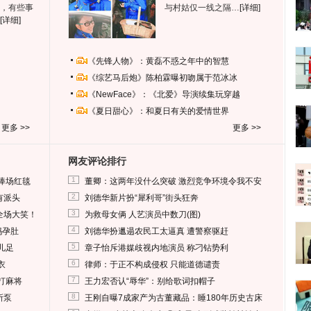
，有些事
与村姑仅一线之隔…
[详细]
[详细]
《先锋人物》：黄磊不惑之年中的智慧
《综艺马后炮》陈柏霖曝初吻属于范冰冰
《NewFace》：《北爱》导演续集玩穿越
《夏日甜心》：和夏日有关的爱情世界
更多 >>
更多 >>
网友评论排行
1
捧场红毯
董卿：这两年没什么突破 激烈竞争环境令我不安
2
有派头
刘德华新片扮“犀利哥”街头狂奔
3
全场大笑！
为救母女俩 人艺演员中数刀(图)
4
妈孕肚
刘德华扮邋遢农民工太逼真 遭警察驱赶
5
儿足
章子怡斥港媒歧视内地演员 称刁钻势利
6
衣
律师：于正不构成侵权 只能道德谴责
7
打麻将
王力宏否认“辱华”：别给歌词扣帽子
8
所泵
王刚自曝7成家产为古董藏品：睡180年历史古床