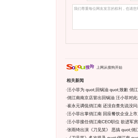
上网从搜狗开始
相关新闻
·
汪小菲为 quot;回锅油 quot;致歉 
·
俏江南南京店冒出回锅油 汪小菲对此
·
崔永元调侃俏江南 还没自查先说没问
·
汪小菲出掌俏江南 回应餐饮企业上市质
·
汪小菲接任俏江南CEO职位 欲进军
·
张雨绮出演《刀见笑》 恶搞 quot;俏江南
·
《刀见笑》多次提及 quot;俏江南 quo