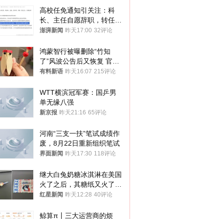
高校任免通知引关注：科
长、主任自愿辞职，转任思
政辅导员
澎湃新闻
昨天17:00
32评论
鸿蒙智行被曝删除“竹知
了”风波公告后又恢复 官媒
曾力挺：劝华为要大度的，
有料新语
昨天16:07
215评论
你们适不适合？
WTT横滨冠军赛：国乒男
单无缘八强
新京报
昨天21:16
65评论
河南“三支一扶”笔试成绩作
废，8月22日重新组织笔试
界面新闻
昨天17:30
118评论
继大白兔奶糖冰淇淋在美国
火了之后，其糖纸又火了！
海外博主盛赞：平面设计经
红星新闻
昨天12:28
40评论
典之作
鲸算π丨三大运营商的烦