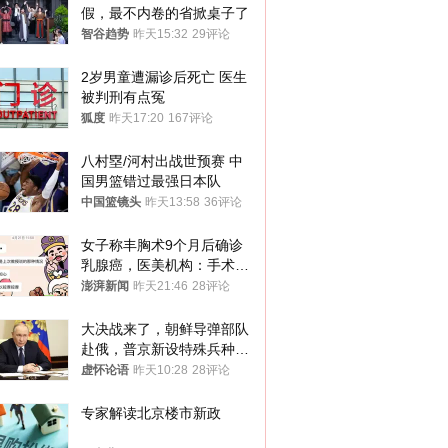
假，最不内卷的省掀桌子了
智谷趋势
昨天15:32
29评论
2岁男童遭漏诊后死亡 医生
被判刑有点冤
狐度
昨天17:20
167评论
八村塁/河村出战世预赛 中
国男篮错过最强日本队
中国篮镜头
昨天13:58
36评论
女子称丰胸术9个月后确诊
乳腺癌，医美机构：手术不
可能引发癌症，建议走司法
澎湃新闻
昨天21:46
28评论
途径
大决战来了，朝鲜导弹部队
赴俄，普京新设特殊兵种，
76岁老将扛旗
虚怀论语
昨天10:28
28评论
专家解读北京楼市新政