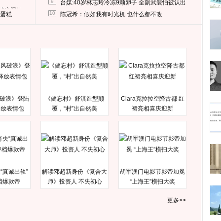
9
台媒:40岁林志玲冷冻9颗卵子 全副武装怕被认出
删掉这照片
10
送蛋糕
陈冠希：假如我有时光机 也什么都不改
破浪》登陆
《健忘村》舒淇造型颠
Clara克拉拉空降古都 红
释放表情包
覆，“村”出自然美
裙亮相喜庆迎新
“真诚出轨”
解读邓超新身份《复合大
胡军澳门电影节影帝加冕
档爆款帝
师》投资人 不失初心
“上海王”横扫大奖
更多>>