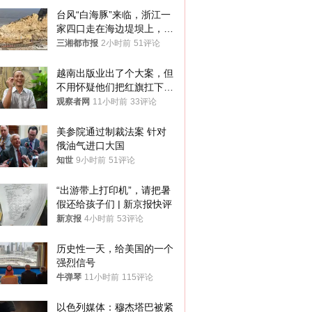
台风“白海豚”来临，浙江一
家四口走在海边堤坝上，其
中9岁男孩被巨浪卷入海
三湘都市报
2小时前
51评论
中，搜救仍在进行
越南出版业出了个大案，但
不用怀疑他们把红旗扛下去
的决心
观察者网
11小时前
33评论
美参院通过制裁法案 针对
俄油气进口大国
知世
9小时前
51评论
“出游带上打印机”，请把暑
假还给孩子们 | 新京报快评
新京报
4小时前
53评论
历史性一天，给美国的一个
强烈信号
牛弹琴
11小时前
115评论
以色列媒体：穆杰塔巴被紧