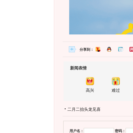
分享到：
新闻表情
高兴
难过
二月二抬头龙见喜
用户名：
密码：