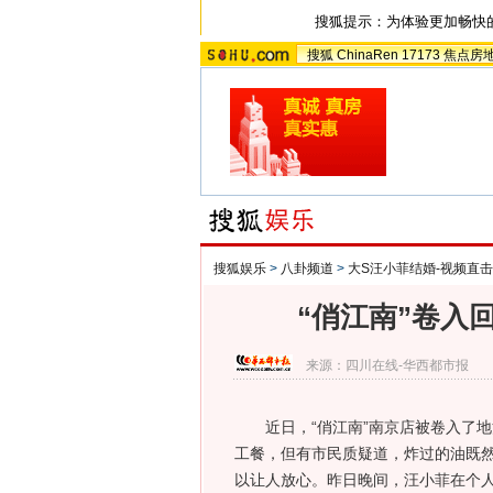
搜狐提示：为体验更加畅快
搜狐
ChinaRen
17173
焦点房
搜狐娱乐
>
八卦频道
>
大S汪小菲结婚-视频直击
“俏江南”卷入
来源：
四川在线-华西都市报
近日，“俏江南”南京店被卷入了地
工餐，但有市民质疑道，炸过的油既
以让人放心。昨日晚间，汪小菲在个