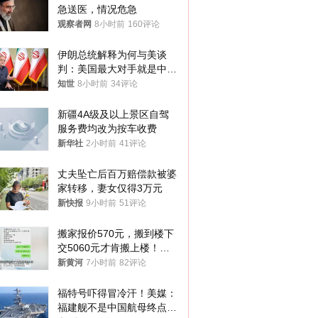
急送医，情况危急
观察者网
8小时前
160评论
伊朗总统解释为何与美谈
判：美国最大对手就是中
国，但他们也在对话
知世
8小时前
34评论
新疆4A级及以上景区自驾
服务费均改为按车收费
新华社
2小时前
41评论
丈夫坠亡后百万赔偿款被婆
家转移，妻女仅得3万元
新快报
9小时前
51评论
搬家报价570元，搬到楼下
交5060元才肯搬上楼！女
子傻眼了……
新黄河
7小时前
82评论
福特号吓得冒冷汗！美媒：
福建舰不是中国航母终点，