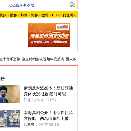
QQ高速浏览器
视频
-
播客
-
邮件
-
博客
-
微博
-
BBS
-
我说两句
红牛音乐之旅
金立特约搜狐视频年度盛典
男人帮
评榜
伊朗反对派媒体：新任领袖
身体状况很差 随时可能离
世
知世
7小时前
82评论
南海真相公开！用命挡住菲
方撞船，两名山东烈士被授
武警最高荣誉
兵器志
5小时前
38评论