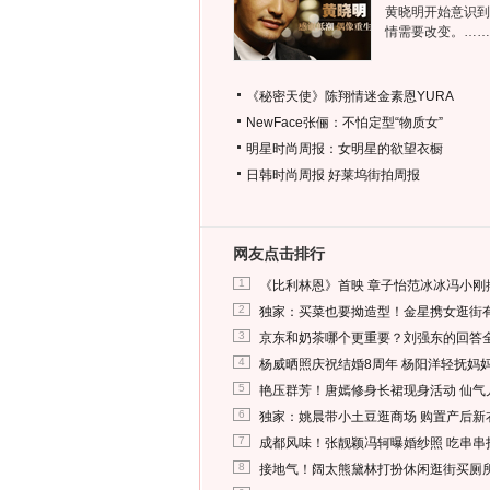
黄晓明开始意识到
情需要改变。……
《秘密天使》陈翔情迷金素恩YURA
NewFace张俪：不怕定型“物质女”
明星时尚周报：女明星的欲望衣橱
日韩时尚周报
好莱坞街拍周报
网友点击排行
1
《比利林恩》首映 章子怡范冰冰冯小刚
2
独家：买菜也要拗造型！金星携女逛街
3
京东和奶茶哪个更重要？刘强东的回答
4
杨威晒照庆祝结婚8周年 杨阳洋轻抚妈
5
艳压群芳！唐嫣修身长裙现身活动 仙气
6
独家：姚晨带小土豆逛商场 购置产后新
7
成都风味！张靓颖冯轲曝婚纱照 吃串串
8
接地气！阔太熊黛林打扮休闲逛街买厕