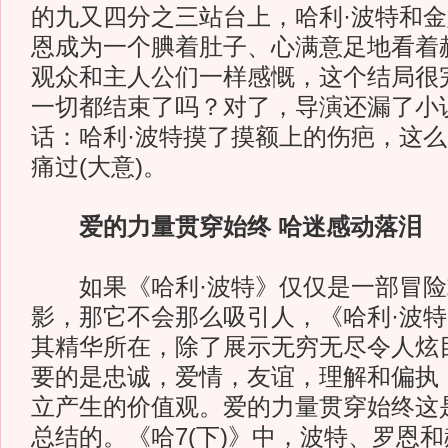
的九又四分之三站台上，哈利·波特和
恩成为一个腆着肚子、心满意足地看着
观众和主人公们一样感慨，这个结局很
一切都结束了吗？对了，导演还漏了小
话：哈利·波特摸了摸额上的伤疤，这
痛过(大意)。
爱的力量贯穿始终 哈迷感动落泪
如果《哈利·波特》仅仅是一部冒险
影，那它不会那么吸引人，《哈利·波
其精华所在，除了展示无穷无尽令人炫
要的是忠诚，爱情，友谊，理解和偏执
立产生的价值观。爱的力量贯穿始终这
总结的。《哈7(下)》中，波特、罗恩