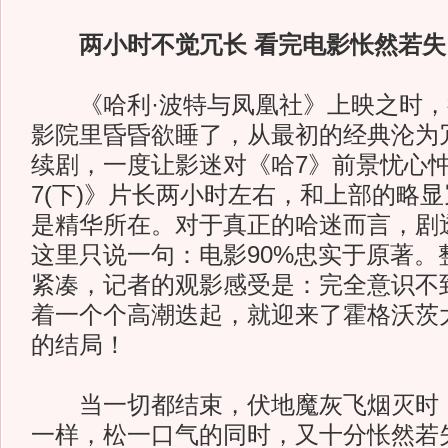
两小时不觉冗长 看完电影怅然若失
《哈利·波特与凤凰社》上映之时，
影院里昏昏欲睡了，从最初的经典沦为
续剧，一度让影迷对《哈7》前景忧心
7(下)》片长两小时左右，和上部的略
是精华所在。对于真正的哈迷而言，剧
这里只说一句：电影90%忠实于原著。
紧凑，记者的观影感受是：完全意识不
着一个个高潮迭起，就迎来了霍格沃茨
的结局！
当一切都结束，伏地魔灰飞烟灭时，
一样，松一口气的同时，又十分怅然若失