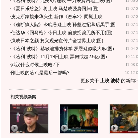
·
《哈利-波特》北美8片连映 一刀未剪内地上映(图)
11-06-
·
《夏日乐悠悠》将上映 马楚成强势回归(图)
11-07-
·
皮克斯家族来华庆生 新作《赛车2》同期上映
11-07-
·
《魂断疯人院》今晚悬疑上映 孙坚过招幕后黑手(图
11-07-
·
任达华《回马枪》今日上映 偷蒙拐骗无所不用(图)
11-07-
·
岚成日本之颜 复兴观光宣传片全世界上映(图)
11-07-
·
《哈利-波特》赫敏遭排挤休学 罗恩疑似吸大麻(图)
11-04-
·
《哈利-波特》11月19日上映 票房或超2.5亿(图)
10-11-
·
武汉什么时候上映哈7下
11-08-
·
刚上映的哈7 ,是最后一部吗?
10-12-
更多关于
上映 波特
的新闻>
相关视频新闻