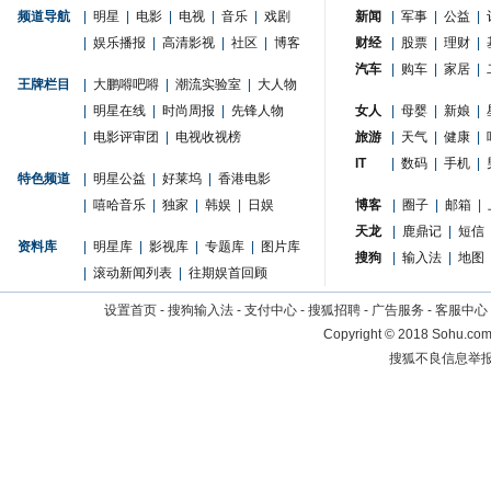
频道导航
|
明星
|
电影
|
电视
|
音乐
|
戏剧
新闻
|
军事
|
公益
|
|
娱乐播报
|
高清影视
|
社区
|
博客
财经
|
股票
|
理财
|
汽车
|
购车
|
家居
|
王牌栏目
|
大鹏嘚吧嘚
|
潮流实验室
|
大人物
|
明星在线
|
时尚周报
|
先锋人物
女人
|
母婴
|
新娘
|
|
电影评审团
|
电视收视榜
旅游
|
天气
|
健康
|
IT
|
数码
|
手机
|
特色频道
|
明星公益
|
好莱坞
|
香港电影
|
嘻哈音乐
|
独家
|
韩娱
|
日娱
博客
|
圈子
|
邮箱
|
天龙
|
鹿鼎记
|
短信
资料库
|
明星库
|
影视库
|
专题库
|
图片库
搜狗
|
输入法
|
地图
|
滚动新闻列表
|
往期娱首回顾
设置首页
-
搜狗输入法
-
支付中心
-
搜狐招聘
-
广告服务
-
客服中心
Copyright
©
2018 Sohu.com 
搜狐不良信息举