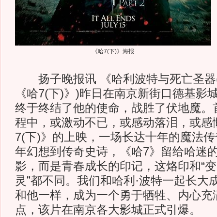
《哈7(下)》海报
扬子晚报讯 《哈利波特与死亡圣器(
《哈7(下)》)昨日在南京新街口德基影
终于终结了他的使命，战胜了伏地魔。
程中，或激动不已，或感动落泪，或感
7(下)》的上映，一场长达十年的魔法
年幻想到传奇史诗，《哈7》留给哈迷的
影，而是青春成长的印记，这烙印和“变
灵”都不同。我们和哈利·波特一起长大
和他一样，成为一个勇于牺牲、内心充
点，该片在南京各大影城正式引爆。