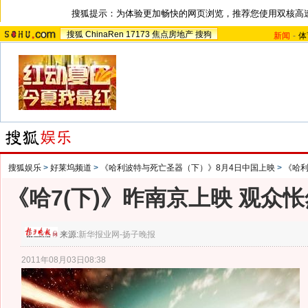
搜狐提示：为体验更加畅快的网页浏览，推荐您使用双核高
搜狐
ChinaRen
17173
焦点房地产
搜狗
新闻
-
体
搜狐娱乐
>
好莱坞频道
>
《哈利波特与死亡圣器（下）》8月4日中国上映
>
《哈
《哈7(下)》昨南京上映 观众
来源:
新华报业网-扬子晚报
2011年08月03日08:38