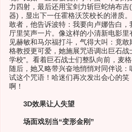
力四射，最后还用宝剑力斩巨蛇纳布吉
器)，显出下一任霍格沃茨校长的潜质
敢者，他告诉波特：我要向卢娜告白，
厅里笑声一片。像这样的小清新电影里
见赫敏和马尔福打斗，气得大叫：竟敢
格教授更可爱，她施展咒语调出巨石战
学校”。看着巨石战士们整队向前，麦
随后，她又略带兴奋地悄悄对同伴说：
试这个咒语！哈迷们再次发出会心的笑
啊！
3D效果让人失望
场面戏别当“变形金刚”