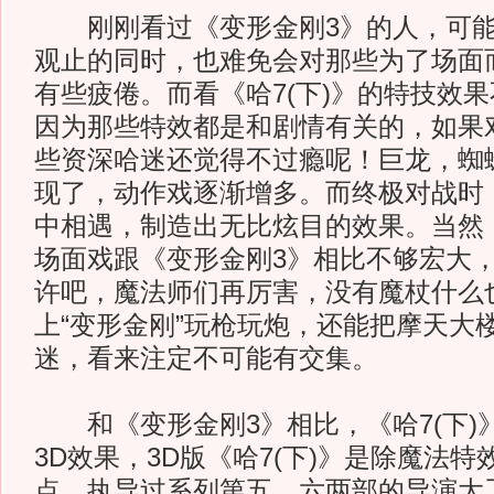
刚刚看过《变形金刚3》的人，可能
观止的同时，也难免会对那些为了场面
有些疲倦。而看《哈7(下)》的特技效
因为那些特效都是和剧情有关的，如果
些资深哈迷还觉得不过瘾呢！巨龙，蜘
现了，动作戏逐渐增多。而终极对战时
中相遇，制造出无比炫目的效果。当然
场面戏跟《变形金刚3》相比不够宏大
许吧，魔法师们再厉害，没有魔杖什么
上“变形金刚”玩枪玩炮，还能把摩天大
迷，看来注定不可能有交集。
和《变形金刚3》相比，《哈7(下)
3D效果，3D版《哈7(下)》是除魔法
点。执导过系列第五、六两部的导演大