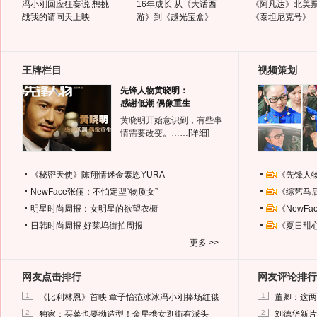
冯小刚回应狂妄说 想挑
16年成长 从《大话西
《阿凡达》北美
战我的请同天上映
游》到《越光宝盒》
《泰坦尼克号》
王牌栏目
视频策划
先锋人物黄晓明：
感谢低潮 偶像重生
黄晓明开始意识到，有些事
情需要改变。……
[详细]
《秘密天使》陈翔情迷金素恩YURA
《先锋人
NewFace张俪：不怕定型“物质女”
《综艺马
明星时尚周报：女明星的欲望衣橱
《NewF
日韩时尚周报
好莱坞街拍周报
《夏日甜
更多 >>
网友点击排行
网友评论排行
1
1
《比利林恩》首映 章子怡范冰冰冯小刚捧场红毯
董卿：这两
2
2
独家：买菜也要拗造型！金星携女逛街有派头
刘德华新片