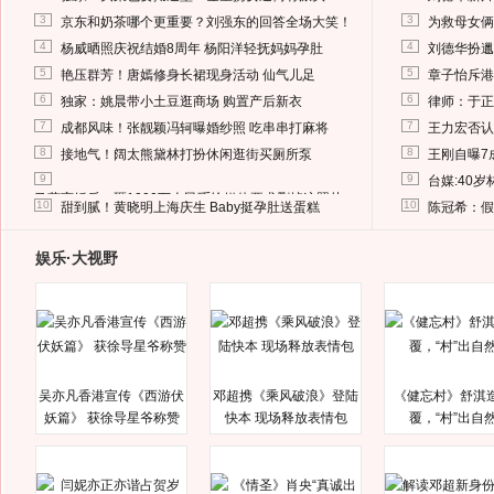
3
3
京东和奶茶哪个更重要？刘强东的回答全场大笑！
为救母女俩
4
4
杨威晒照庆祝结婚8周年 杨阳洋轻抚妈妈孕肚
刘德华扮邋
5
5
艳压群芳！唐嫣修身长裙现身活动 仙气儿足
章子怡斥港
6
6
独家：姚晨带小土豆逛商场 购置产后新衣
律师：于正
7
7
成都风味！张靓颖冯轲曝婚纱照 吃串串打麻将
王力宏否认
8
8
接地气！阔太熊黛林打扮休闲逛街买厕所泵
王刚自曝7
9
9
台媒:40
马蓉离婚后，砸1000万人民币给媒体要求删掉这照片
10
10
甜到腻！黄晓明上海庆生 Baby挺孕肚送蛋糕
陈冠希：假
娱乐·大视野
吴亦凡香港宣传《西游伏
邓超携《乘风破浪》登陆
《健忘村》舒淇
妖篇》 获徐导星爷称赞
快本 现场释放表情包
覆，“村”出自