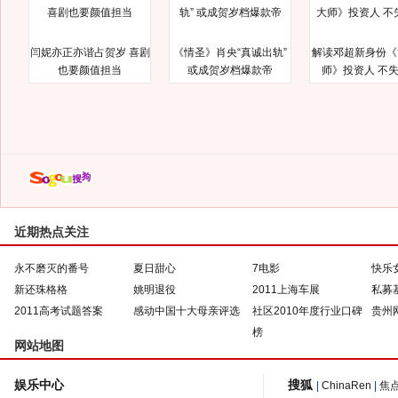
闫妮亦正亦谐占贺岁 喜剧
《情圣》肖央“真诚出轨”
解读邓超新身份《
也要颜值担当
或成贺岁档爆款帝
师》投资人 不
近期热点关注
永不磨灭的番号
夏日甜心
7电影
快乐
新还珠格格
姚明退役
2011上海车展
私募
2011高考试题答案
感动中国十大母亲评选
社区2010年度行业口碑
贵州
榜
网站地图
娱乐中心
搜狐
|
ChinaRen
|
焦