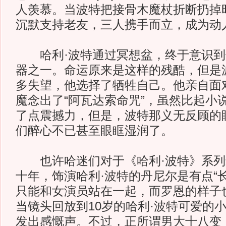
人羡慕。当波特把接骨木魔杖折断扔掉
沉默支持老友，三人携手而立，成为动
哈利·波特通过冥想盆，终于意识到
器之一。命运原来是这样的残酷，但是
多失望，他选择了牺牲自己。他亲自面
魔念出了“阿瓦达索命咒”，虽然比起小
了点震撼力，但是，波特那义无反顾的
们醉心不已甚至眼眶湿润了。
也许哈迷们对于《哈利·波特》系列
十年，饰演哈利·波特的丹尼尔是有点“
只能和女演员站在一起，而罗恩的样子
当镜头回放到10岁的哈利·波特可爱的
发出感慨声。不过，正所谓男大十八变