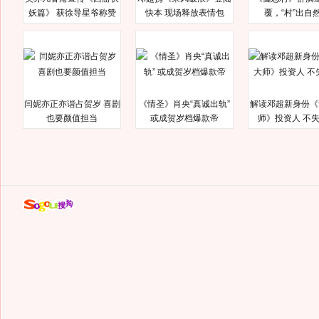
妖篇》 获徐导星爷称赞
快本 现场释放表情包
覆，“村”出自
闫妮亦正亦谐占贺岁 喜剧
《情圣》肖央“真诚出轨”
解读邓超新身份《
也要颜值担当
或成贺岁档爆款帝
师》投资人 不