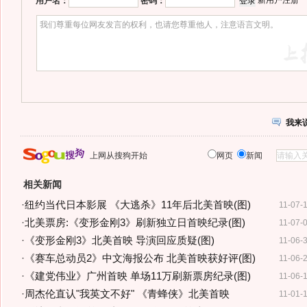
新用户注册
用户名：
密码：
我来
上网从搜狗开始
网页
新闻
相关新闻
·
纽约当代日本影展 《大逃杀》11年后北美首映(图)
11-07-
·
北美票房:《变形金刚3》刷新独立日首映纪录(图)
11-07-
·
《变形金刚3》北美首映 导演回应质疑(图)
11-06-
·
《赛车总动员2》中文海报公布 北美首映获好评(图)
11-06-
·
《建党伟业》广州首映 单场11万刷新票房纪录(图)
11-06-
·
周杰伦直认"我英文不好" 《青蜂侠》北美首映
11-01-