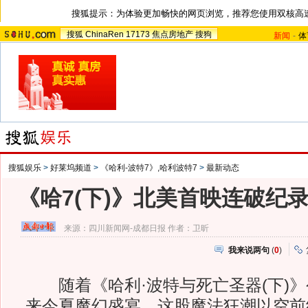
搜狐提示：为体验更加畅快的网页浏览，推荐您使用双核高
搜狐
ChinaRen
17173
焦点房地产
搜狗
新闻
-
体
搜狐娱乐
>
好莱坞频道
>
《哈利-波特7》,哈利波特7
>
最新动态
《哈7(下)》北美首映连破纪录
来源：
四川新闻网-成都日报
作者：卫昕
我来说两句
(
0
)
随着《哈利·波特与死亡圣器(下)》
来今夏魔幻盛宴，这股魔法狂潮以空前