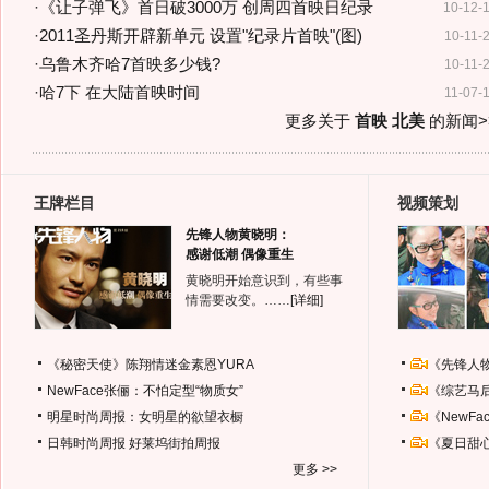
·
《让子弹飞》首日破3000万 创周四首映日纪录
10-12-
·
2011圣丹斯开辟新单元 设置"纪录片首映"(图)
10-11-
·
乌鲁木齐哈7首映多少钱?
10-11-
·
哈7下 在大陆首映时间
11-07-
更多关于
首映 北美
的新闻>
王牌栏目
视频策划
先锋人物黄晓明：
感谢低潮 偶像重生
黄晓明开始意识到，有些事
情需要改变。……
[详细]
《秘密天使》陈翔情迷金素恩YURA
《先锋人
NewFace张俪：不怕定型“物质女”
《综艺马
明星时尚周报：女明星的欲望衣橱
《NewF
日韩时尚周报
好莱坞街拍周报
《夏日甜
更多 >>