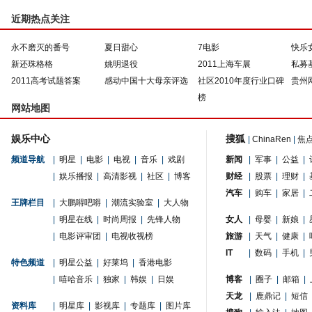
近期热点关注
永不磨灭的番号
夏日甜心
7电影
快乐
新还珠格格
姚明退役
2011上海车展
私募
2011高考试题答案
感动中国十大母亲评选
社区2010年度行业口碑
贵州
榜
网站地图
娱乐中心
搜狐
|
ChinaRen
|
焦
频道导航
|
明星
|
电影
|
电视
|
音乐
|
戏剧
新闻
|
军事
|
公益
|
|
娱乐播报
|
高清影视
|
社区
|
博客
财经
|
股票
|
理财
|
汽车
|
购车
|
家居
|
王牌栏目
|
大鹏嘚吧嘚
|
潮流实验室
|
大人物
|
明星在线
|
时尚周报
|
先锋人物
女人
|
母婴
|
新娘
|
|
电影评审团
|
电视收视榜
旅游
|
天气
|
健康
|
IT
|
数码
|
手机
|
特色频道
|
明星公益
|
好莱坞
|
香港电影
|
嘻哈音乐
|
独家
|
韩娱
|
日娱
博客
|
圈子
|
邮箱
|
天龙
|
鹿鼎记
|
短信
资料库
|
明星库
|
影视库
|
专题库
|
图片库