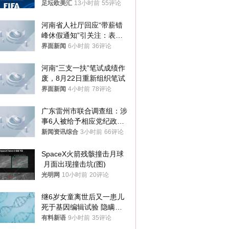
足坛欧美汇
13小时前
55评论
河南省人社厅回应“带薪错
峰休假通知”引关注：表述
不够准确，待修改后印发
界面新闻
6小时前
36评论
河南“三支一扶”笔试成绩作
废，8月22日重新组织笔试
界面新闻
4小时前
78评论
广东雷州市联合调查组：涉
事6人被给予相应党纪政务
处分和组织处理
新闻资讯综合
3小时前
66评论
SpaceX火箭残骸撞击月球
 月面出现撞击坑(图)
光明网
10小时前
20评论
继6岁女童离世后又一患儿
死于基因编辑试验 隐瞒一
年才对外披露
有料新语
9小时前
35评论