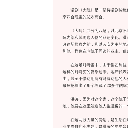
话剧《大院》是一部将话剧传统积
京四合院里的悲欢离合。
《大院》共分为八场，以北京旧城
院内部和其周边人物的命运变化。洪
改建新楼盘之前，和以蓝安为主的地
和他一样住在老院子周边的业主、租
在这场对峙当中，由于集团利益，
这样的对峙变的复杂起来。地产代表
由，甚至不惜动用所有能撬动他的人
最后挖掘出了那个埋藏了20多年的家
洪涛，因为对这个家，这个院子复
地，他要在这里筑造他人生温暖的一
在这两股力量的傍边，是生活在这
业主肉饼店小夫妇，是洪涛的弟弟音