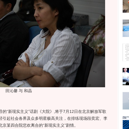
田沁馨 与 和晶
“新现实主义”话剧《大院》,将于7月12日在北京解放军歌
经引起社会各界及众多明星极高关注，在排练现场段奕宏、李
北京某四合院悲欢离合的“新现实主义”剧情。