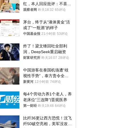
红，本人回应批评：不喜欢
就别看
观察者网
昨天18:32
65评论
茅台，终于从“液体黄金”活
成了“一瓶酒”的样子
中国基金报
21小时前
53评论
炸了！梁文锋回吐全部利
润，DeepSeek重启融资
财富研究所
昨天16:07
28评论
中国游客在泰国机场遭“歧
视性手势”，泰方责令全面
调查，对责任人采取最严厉
新黄河
12小时前
74评论
处分
每4个劳动力养1个老人，养
老床位“三连降”|晋观医养
第一财经
昨天19:48
64评论
比歼36更让西方恐慌！沈飞
歼50破空亮相，美军没攻克