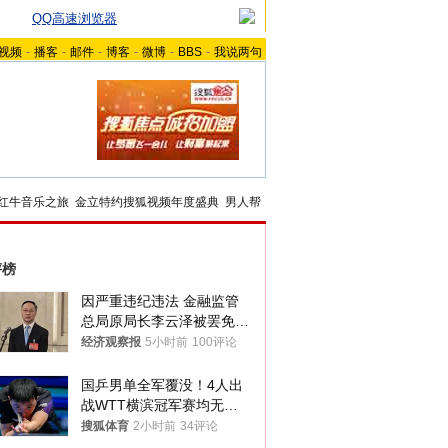
QQ高速浏览器
视频
-
播客
-
邮件
-
博客
-
微博
-
BBS
-
我说两句
红牛音乐之旅
金立特约搜狐视频年度盛典
男人帮
评榜
因严重违纪违法 金融监管
总局原局长李云泽被罢免全
国人大代表
经济观察报
5小时前
100评论
国乒男单全军覆没！4人出
战WTT横滨冠军赛均无缘
八强
搜狐体育
2小时前
34评论