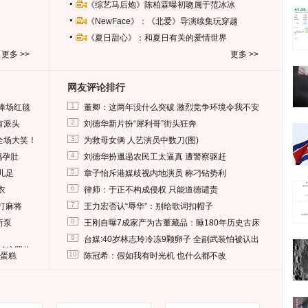
《综艺马后炮》陈柏霖曝初吻属于范冰冰
《NewFace》：《北爱》导演续集玩穿越
《夏日甜心》：和夏日有关的爱情世界
更多 >>
更多 >>
网友评论排行
1
捧场红毯
董卿：这两年没什么突破 激烈竞争环境令我不安
2
有派头
刘德华新片扮“犀利哥”街头狂奔
3
全场大笑！
为救母女俩 人艺演员中数刀(图)
4
妈孕肚
刘德华扮邋遢农民工太逼真 遭警察驱赶
5
儿足
章子怡斥港媒歧视内地演员 称刁钻势利
6
衣
律师：于正不构成侵权 只能道德谴责
7
打麻将
王力宏否认“辱华”：别给歌词扣帽子
8
所泵
王刚自曝7成家产为古董藏品：睡180年历史古床
9
台媒:40岁林志玲冷冻9颗卵子 全副武装怕被认出
删掉这照片
10
送蛋糕
陈冠希：假如我有时光机 也什么都不改