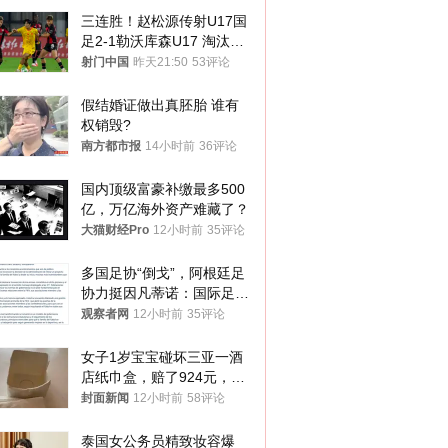
三连胜！赵松源传射U17国
足2-1勒沃库森U17 淘汰赛
将战河床
射门中国
昨天21:50
53评论
假结婚证做出真胚胎 谁有
权销毁?
南方都市报
14小时前
36评论
国内顶级富豪补缴最多500
亿，万亿海外资产难藏了？
大猫财经Pro
12小时前
35评论
多国足协“倒戈”，阿根廷足
协力挺因凡蒂诺：国际足联
今后应继续在其领导下前行
观察者网
12小时前
35评论
女子1岁宝宝碰坏三亚一酒
店纸巾盒，赔了924元，发
帖吐槽后酒店退还一半的
封面新闻
12小时前
58评论
钱，当地市监局回应
泰国女公务员精致妆容爆