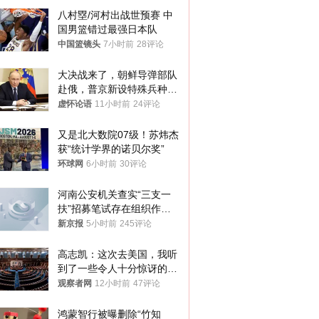
八村塁/河村出战世预赛 中
国男篮错过最强日本队
中国篮镜头
7小时前
28评论
大决战来了，朝鲜导弹部队
赴俄，普京新设特殊兵种，
76岁老将扛旗
虚怀论语
11小时前
24评论
又是北大数院07级！苏炜杰
获“统计学界的诺贝尔奖”
环球网
6小时前
30评论
河南公安机关查实“三支一
扶”招募笔试存在组织作弊
犯罪行为
新京报
5小时前
245评论
高志凯：这次去美国，我听
到了一些令人十分惊讶的消
息
观察者网
12小时前
47评论
鸿蒙智行被曝删除“竹知