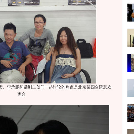
宏、李承鹏和话剧主创们一起讨论的焦点是北京某四合院悲欢
离合