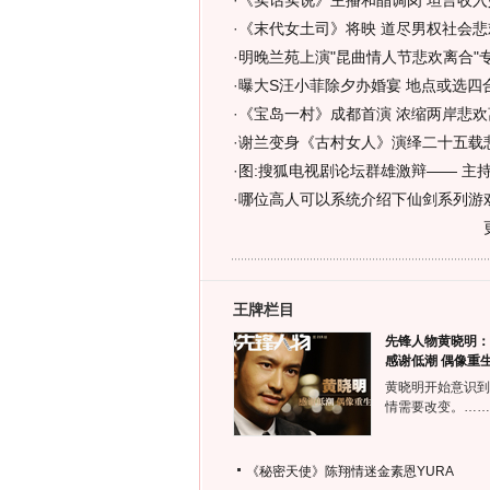
·
《实话实说》主播和晶调岗 坦言收入
·
《末代女土司》将映 道尽男权社会悲欢
·
明晚兰苑上演"昆曲情人节悲欢离合"
·
曝大S汪小菲除夕办婚宴 地点或选四合
·
《宝岛一村》成都首演 浓缩两岸悲欢
·
谢兰变身《古村女人》演绎二十五载悲
·
图:搜狐电视剧论坛群雄激辩—— 主持
·
哪位高人可以系统介绍下仙剑系列游
王牌栏目
先锋人物黄晓明：
感谢低潮 偶像重
黄晓明开始意识到
情需要改变。……
《秘密天使》陈翔情迷金素恩YURA