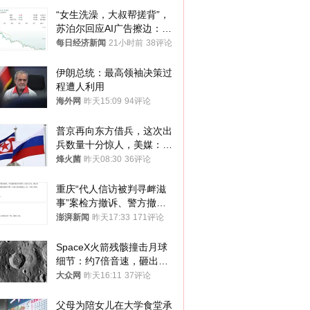
“女生洗澡，大叔帮搓背”，
苏泊尔回应AI广告擦边：视
频全下架，已强化内容管理
每日经济新闻
21小时前
38评论
与审核
伊朗总统：最高领袖决策过
程遭人利用
海外网
昨天15:09
94评论
普京再向东方借兵，这次出
兵数量十分惊人，美媒：俄
朝要动真格？
烽火菌
昨天08:30
36评论
重庆“代人信访被判寻衅滋
事”案检方撤诉、警方撤
案，两被告人获国赔
澎湃新闻
昨天17:33
171评论
SpaceX火箭残骸撞击月球
细节：约7倍音速，砸出直
径约30米撞击坑
大众网
昨天16:11
37评论
父母为陪女儿在大学食堂承