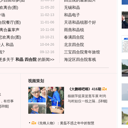
少自由却多(图
四合院的最新图片
11-06-13
离合(图)
无锡和晶
11-05-20
专场
和晶电子
11-02-13
院餐厅(图)
天语和晶锐那个好
11-01-06
离合赢掌声
雨燕和晶锐
10-11-08
欢离合(图)
春满四合院
10-10-21
人 和晶
北京四合院
10-04-26
戏?
三宝四合院青年旅馆
09-12-16
更多关于
和晶 四合院
的新闻>>
海淀区四合院客栈
视频策划
《大鹏嘚吧嘚》416期
生
杨丽萍提菜篮逛车展 时尚
，有些事
与村姑仅一线之隔…
[详细]
[详细]
《先锋人物》：黄磊不惑之年中的智慧