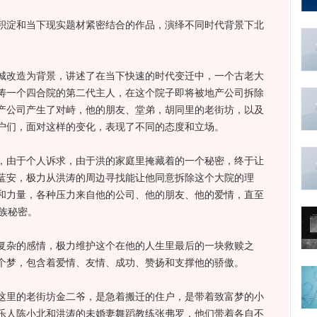
淀和当下现实题材紧密结合的作品，演绎不同时代背景下北
改造为背景，讲述了在当下快速的时代变迁中，一个古老大
涛一个四合院的第二代主人，在这个院子即将被地产公司拆除
产公司产生了对峙，他的朋友、堂弟，胡同里的老街坊，以及
户们，面对这样的变化，表现了不同的态度和立场。
由于个人诉求，由于洪的家庭里掩藏着的一个秘密，终于让
蓝安，极力从洪涛的周边寻找能让他同意拆除这个大院的理
和力量，各种压力来自他的公司、他的朋友、他的爱情，直至
族秘密。
杂的感情，极力维护这个在他的人生里最后的一块救赎之
个梦，包含着爱情、友情、成功、赞扬和支撑他的骄傲。
里的老街坊金二爷，是急着搬迁的住户，是带着致富梦的小
乐人陈小北和洪涛的未婚妻舞蹈教练张弗罗，他们带着各自不