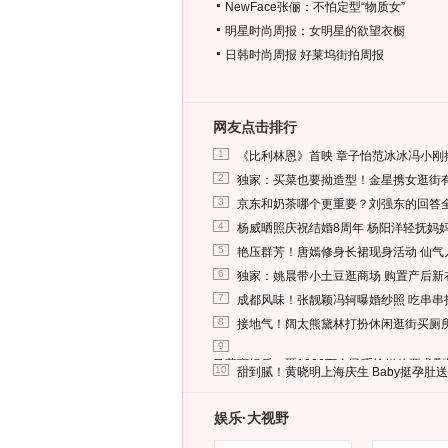
NewFace张俪：不怕定型“物质女”
明星时尚周报：女明星的欲望衣橱
日韩时尚周报
好莱坞街拍周报
网友点击排行
1
《比利林恩》首映 章子怡范冰冰冯小刚
2
独家：买菜也要拗造型！金星携女逛街
3
京东和奶茶哪个更重要？刘强东的回答
4
杨威晒照庆祝结婚8周年 杨阳洋轻抚妈
5
艳压群芳！唐嫣修身长裙现身活动 仙气
6
独家：姚晨带小土豆逛商场 购置产后新
7
成都风味！张靓颖冯轲曝婚纱照 吃串串
8
接地气！阔太熊黛林打扮休闲逛街买厕
9
马蓉离婚后，砸1000万人民币给媒体要求
10
甜到腻！黄晓明上海庆生 Baby挺孕肚
娱乐·大视野