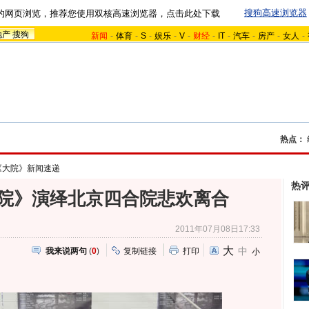
搜狗高速浏览器
的网页浏览，推荐您使用双核高速浏览器，点击此处下载
地产
搜狗
新闻
-
体育
-
S
-
娱乐
-
V
-
财经
-
IT
-
汽车
-
房产
-
女人
-
热点：
《大院》新闻速递
热
大院》演绎北京四合院悲欢离合
2011年07月08日17:33
大
中
我来说两句
(
0
)
复制链接
打印
小