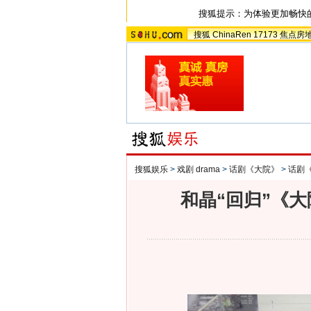
搜狐提示：为体验更加畅快
搜狐
ChinaRen
17173
焦点房
搜狐娱乐
>
戏剧 drama
>
话剧《大院》
>
话剧
和晶“回归”《