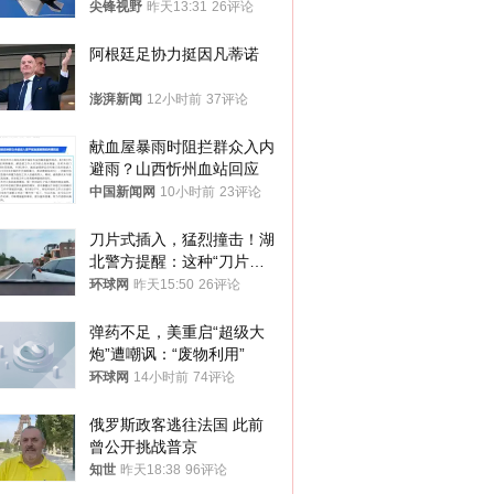
的技术被拿下
尖锋视野
昨天13:31
26评论
阿根廷足协力挺因凡蒂诺
澎湃新闻
12小时前
37评论
献血屋暴雨时阻拦群众入内
避雨？山西忻州血站回应
中国新闻网
10小时前
23评论
刀片式插入，猛烈撞击！湖
北警方提醒：这种“刀片超
车”，太危险了
环球网
昨天15:50
26评论
弹药不足，美重启“超级大
炮”遭嘲讽：“废物利用”
环球网
14小时前
74评论
俄罗斯政客逃往法国 此前
曾公开挑战普京
知世
昨天18:38
96评论