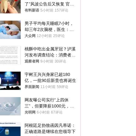
了”风波公告后又恢复 官媒
曾力挺：劝华为要大度的，
有料新语
5小时前
157评论
你们适不适合？
男子平均每天睡眠7小时，
却三年2次脑梗，医生：这
样睡觉更伤身
大众网
12小时前
25评论
桃酥中吃出金属牙冠？泸溪
河发布调查结论：消费者已
澄清，所发视频情况不属实
观察者网
9小时前
30评论
宇树王兴兴身家已超180
亿，一批90后新贵也将诞生
界面新闻
11小时前
59评论
网友曝公司实行“上四休
三”，但要降薪1000元，不
接受只能辞职
光明网
6小时前
67评论
阿根廷足协致函因凡蒂诺：
正确道路是继续在您领导下