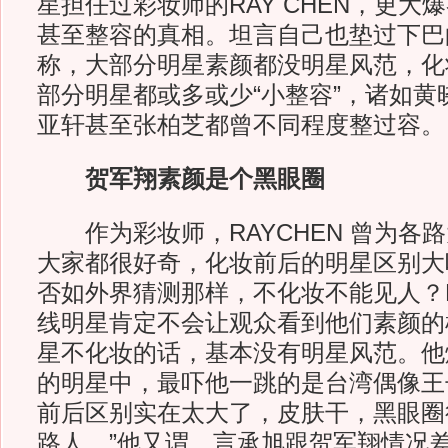
星担任过彩妆师的RAY CHEN，更大
甚至整容的真相。坦言自己也垫过下巴的R
称，大部分明星素颜都没明星风范，化
部分明星都或多或少“小整容”，诸如黄
亚轩甚至张柏芝都曾不同程度整过容。
贺军翔素颜是个黑眼圈
作为彩妆师，RAYCHEN 曾为各
大家都很好奇，化妆前后的明星区别大
否如外界猜测那样，不化妆不能见人？RA
线明星肯定不会让观众看到他们素颜的
星不化妆的话，基本没有明星风范。他
的明星中，最吓他一跳的是台湾偶像王
前后区别实在太大了，皮肤干，黑眼圈
路人。”他又谓，言承旭跟贺军翔情况