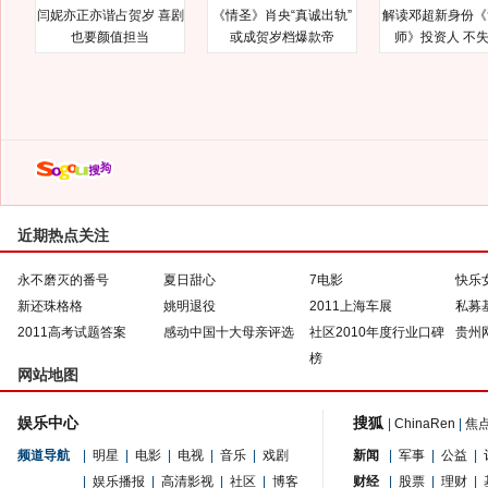
闫妮亦正亦谐占贺岁 喜剧
《情圣》肖央“真诚出轨”
解读邓超新身份《
也要颜值担当
或成贺岁档爆款帝
师》投资人 不
近期热点关注
永不磨灭的番号
夏日甜心
7电影
快乐
新还珠格格
姚明退役
2011上海车展
私募
2011高考试题答案
感动中国十大母亲评选
社区2010年度行业口碑
贵州
榜
网站地图
娱乐中心
搜狐
|
ChinaRen
|
焦
频道导航
|
明星
|
电影
|
电视
|
音乐
|
戏剧
新闻
|
军事
|
公益
|
|
娱乐播报
|
高清影视
|
社区
|
博客
财经
|
股票
|
理财
|