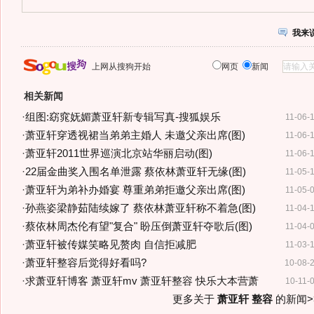
我来
上网从搜狗开始
网页
新闻
相关新闻
·
组图:窈窕妩媚萧亚轩新专辑写真-搜狐娱乐
11-06-
·
萧亚轩穿透视裙当弟弟主婚人 未邀父亲出席(图)
11-06-
·
萧亚轩2011世界巡演北京站华丽启动(图)
11-06-
·
22届金曲奖入围名单泄露 蔡依林萧亚轩无缘(图)
11-05-
·
萧亚轩为弟补办婚宴 尊重弟弟拒邀父亲出席(图)
11-05-
·
孙燕姿梁静茹陆续嫁了 蔡依林萧亚轩称不着急(图)
11-04-
·
蔡依林周杰伦有望"复合" 盼压倒萧亚轩夺歌后(图)
11-04-
·
萧亚轩被传媒笑略见赘肉 自信拒减肥
11-03-
·
萧亚轩整容后觉得好看吗?
10-08-
·
求萧亚轩博客 萧亚轩mv 萧亚轩整容 快乐大本营萧
10-11-
更多关于
萧亚轩 整容
的新闻>