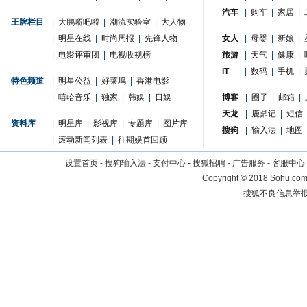
汽车
|
购车
|
家居
|
王牌栏目
|
大鹏嘚吧嘚
|
潮流实验室
|
大人物
|
明星在线
|
时尚周报
|
先锋人物
女人
|
母婴
|
新娘
|
|
电影评审团
|
电视收视榜
旅游
|
天气
|
健康
|
IT
|
数码
|
手机
|
特色频道
|
明星公益
|
好莱坞
|
香港电影
|
嘻哈音乐
|
独家
|
韩娱
|
日娱
博客
|
圈子
|
邮箱
|
天龙
|
鹿鼎记
|
短信
资料库
|
明星库
|
影视库
|
专题库
|
图片库
搜狗
|
输入法
|
地图
|
滚动新闻列表
|
往期娱首回顾
设置首页
-
搜狗输入法
-
支付中心
-
搜狐招聘
-
广告服务
-
客服中心
Copyright
©
2018 Sohu.com 
搜狐不良信息举