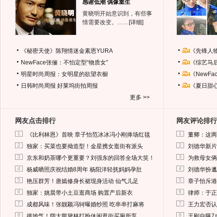
感谢低潮 偶像重生
黄晓明开始意识到，有些事
情需要改变。……
[详细]
《秘密天使》陈翔情迷金素恩YURA
《先锋人
NewFace张俪：不怕定型“物质女”
《综艺马
明星时尚周报：女明星的欲望衣橱
《NewF
日韩时尚周报
好莱坞街拍周报
《夏日甜
更多 >>
网友点击排行
网友评论排行
1
1
《比利林恩》首映 章子怡范冰冰冯小刚捧场红毯
董卿：这两
2
2
独家：买菜也要拗造型！金星携女逛街有派头
刘德华新片
3
3
京东和奶茶哪个更重要？刘强东的回答全场大笑！
为救母女俩
4
4
杨威晒照庆祝结婚8周年 杨阳洋轻抚妈妈孕肚
刘德华扮邋
5
5
艳压群芳！唐嫣修身长裙现身活动 仙气儿足
章子怡斥港
6
6
独家：姚晨带小土豆逛商场 购置产后新衣
律师：于正
7
7
成都风味！张靓颖冯轲曝婚纱照 吃串串打麻将
王力宏否认
8
8
接地气！阔太熊黛林打扮休闲逛街买厕所泵
王刚自曝7