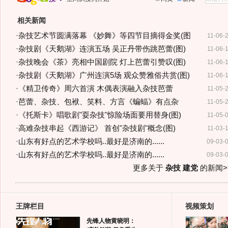
相关新闻
·
杂技艺术节圆满落幕 《妙舞》等四节目摘得金奖(图
11-06-
·
杂技剧《天鹅湖》连演五场 吴正丹带伤跳芭蕾(图)
11-06-
·
杂技晚会《茶》亮相中国剧院 灯上芭蕾引赞叹(图)
11-06-
·
杂技剧《天鹅湖》广州连演5场 观众赞雅俗共赏(图)
11-06-
·
《精卫传奇》周六首演 木偶表演融入杂技芭蕾
11-05-
·
芭蕾、杂技、包袱、笑料、方言《蝙蝠》有点杂
11-05-
·
《托斯卡》唱歌剧"耍杂技"惊险场面要用替身(图)
11-05-
·
高难杂技串起《西游记》 首创"杂技剧"概念(图)
11-03-
·
山东有好点的艺术学校吗..最好是济南的......
09-03-
·
山东有好点的艺术学校吗..最好是济南的......
09-03-
更多关于
杂技 建党
的新闻>
王牌栏目
视频策划
先锋人物黄晓明：