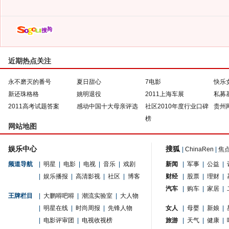
近期热点关注
永不磨灭的番号
夏日甜心
7电影
快乐
新还珠格格
姚明退役
2011上海车展
私募
2011高考试题答案
感动中国十大母亲评选
社区2010年度行业口碑
贵州
榜
网站地图
娱乐中心
搜狐
|
ChinaRen
|
焦
频道导航
|
明星
|
电影
|
电视
|
音乐
|
戏剧
新闻
|
军事
|
公益
|
|
娱乐播报
|
高清影视
|
社区
|
博客
财经
|
股票
|
理财
|
汽车
|
购车
|
家居
|
王牌栏目
|
大鹏嘚吧嘚
|
潮流实验室
|
大人物
|
明星在线
|
时尚周报
|
先锋人物
女人
|
母婴
|
新娘
|
|
电影评审团
|
电视收视榜
旅游
|
天气
|
健康
|