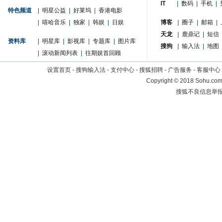
IT
|
数码
|
手机
|
特色频道
|
明星公益
|
好莱坞
|
香港电影
|
嘻哈音乐
|
独家
|
韩娱
|
日娱
博客
|
圈子
|
邮箱
|
天龙
|
鹿鼎记
|
短信
资料库
|
明星库
|
影视库
|
专题库
|
图片库
搜狗
|
输入法
|
地图
|
滚动新闻列表
|
往期娱首回顾
设置首页
-
搜狗输入法
-
支付中心
-
搜狐招聘
-
广告服务
-
客服中心
Copyright
©
2018 Sohu.com 
搜狐不良信息举