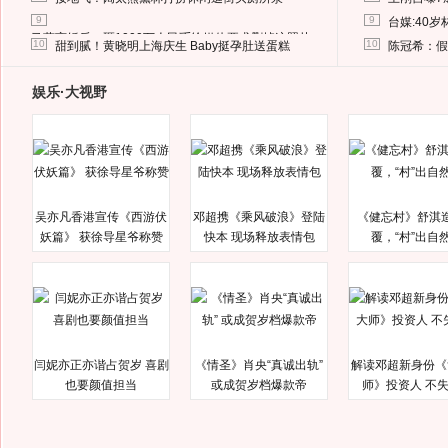
9
9
台媒:40
马蓉离婚后，砸1000万人民币给媒体要求删掉这照片
10
10
甜到腻！黄晓明上海庆生 Baby挺孕肚送蛋糕
陈冠希：假
娱乐·大视野
吴亦凡香港宣传《西游伏
邓超携《乘风破浪》登陆
《健忘村》舒淇
妖篇》 获徐导星爷称赞
快本 现场释放表情包
覆，“村”出自
闫妮亦正亦谐占贺岁 喜剧
《情圣》肖央“真诚出轨”
解读邓超新身份《
也要颜值担当
或成贺岁档爆款帝
师》投资人 不