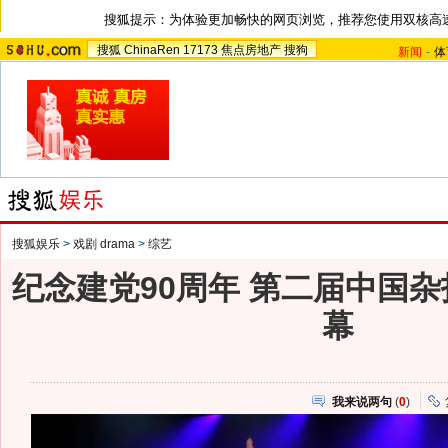
搜狐提示：为体验更加畅快的网页浏览，推荐您使用双核高
搜狐
ChinaRen
17173
焦点房地产
搜狗
新闻
-
体
搜狐娱乐
>
戏剧 drama
>
综艺
纪念建党90周年 第二届中国
幕
我来说两句
(
0
)