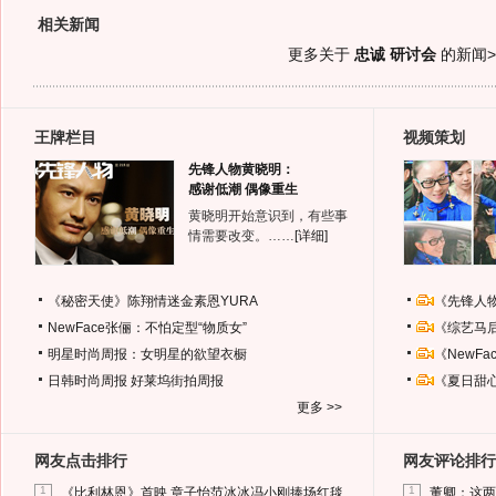
相关新闻
更多关于
忠诚 研讨会
的新闻>
王牌栏目
视频策划
先锋人物黄晓明：
感谢低潮 偶像重生
黄晓明开始意识到，有些事
情需要改变。……
[详细]
《秘密天使》陈翔情迷金素恩YURA
《先锋人
NewFace张俪：不怕定型“物质女”
《综艺马
明星时尚周报：女明星的欲望衣橱
《NewF
日韩时尚周报
好莱坞街拍周报
《夏日甜
更多 >>
网友点击排行
网友评论排行
1
1
《比利林恩》首映 章子怡范冰冰冯小刚捧场红毯
董卿：这两