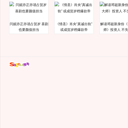
闫妮亦正亦谐占贺岁 喜剧
《情圣》肖央“真诚出轨”
解读邓超新身份《
也要颜值担当
或成贺岁档爆款帝
师》投资人 不