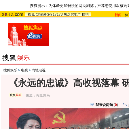
搜狐提示：为体验更加畅快的网页浏览，推荐您使用双核高
搜狐
ChinaRen
17173
焦点房地产
搜狗
新闻
-
体
搜狐娱乐
>
电视
>
内地电视
《永远的忠诚》高收视落幕 
来源：
搜狐娱乐
我来说两句
(
0
)