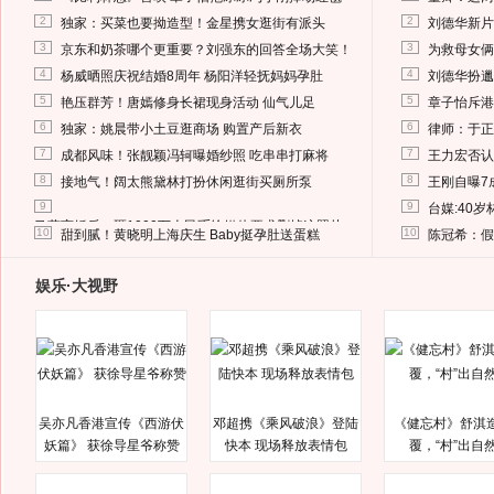
2
2
独家：买菜也要拗造型！金星携女逛街有派头
刘德华新片
3
3
京东和奶茶哪个更重要？刘强东的回答全场大笑！
为救母女俩
4
4
杨威晒照庆祝结婚8周年 杨阳洋轻抚妈妈孕肚
刘德华扮邋
5
5
艳压群芳！唐嫣修身长裙现身活动 仙气儿足
章子怡斥港
6
6
独家：姚晨带小土豆逛商场 购置产后新衣
律师：于正
7
7
成都风味！张靓颖冯轲曝婚纱照 吃串串打麻将
王力宏否认
8
8
接地气！阔太熊黛林打扮休闲逛街买厕所泵
王刚自曝7
9
9
台媒:40
马蓉离婚后，砸1000万人民币给媒体要求删掉这照片
10
10
甜到腻！黄晓明上海庆生 Baby挺孕肚送蛋糕
陈冠希：假
娱乐·大视野
吴亦凡香港宣传《西游伏
邓超携《乘风破浪》登陆
《健忘村》舒淇
妖篇》 获徐导星爷称赞
快本 现场释放表情包
覆，“村”出自