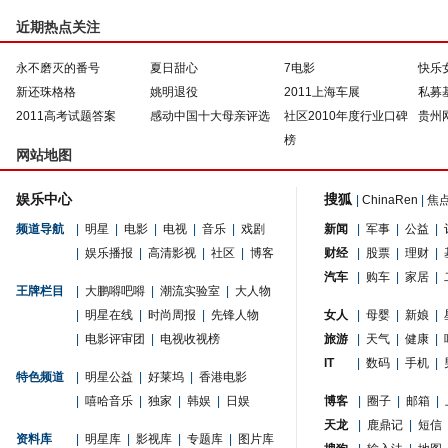
近期热点关注
永不磨灭的番号
夏日甜心
7电影
快乐
新还珠格格
姚明退役
2011上海车展
私募
2011高考试题答案
感动中国十大母亲评选
社区2010年度行业口碑
贵州
榜
网站地图
娱乐中心
搜狐
|
ChinaRen
|
焦
频道导航
|
明星
|
电影
|
电视
|
音乐
|
戏剧
新闻
|
军事
|
公益
|
|
娱乐播报
|
高清影视
|
社区
|
博客
财经
|
股票
|
理财
|
汽车
|
购车
|
家居
|
王牌栏目
|
大鹏嘚吧嘚
|
潮流实验室
|
大人物
|
明星在线
|
时尚周报
|
先锋人物
女人
|
母婴
|
新娘
|
|
电影评审团
|
电视收视榜
旅游
|
天气
|
健康
|
IT
|
数码
|
手机
|
特色频道
|
明星公益
|
好莱坞
|
香港电影
|
嘻哈音乐
|
独家
|
韩娱
|
日娱
博客
|
圈子
|
邮箱
|
天龙
|
鹿鼎记
|
短信
资料库
|
明星库
|
影视库
|
专题库
|
图片库