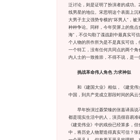
泛讨论，则是证明了扮演者的成功。2
线男星的地位。宋思明这个表面上沉
大男子主义强势专横的“坏男人”，
种种争论。同样，今年荧屏上的焦点
海”，不仅勾勒了谍战剧中最真实可
个人物的所作所为是不是真实可信，
一个特工，没有任何共同点的两个角
内人士的一致推崇，不得不说，是一
挑战革命伟人角色 力求神似
和《建国大业》相似，《建党伟业
中国，到共产党成立那段时间的风云
早年扮演过聂荣臻的张嘉译虽说不
都是现实生活中的人，演员很容易准
《建党伟业》中的戏份已经算多，但
中，将历史人物塑造得真实可信？张嘉
一个平凡人，但有着不平凡的理想，