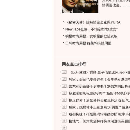
黄晓明开始意识到
情需要改变。……
《秘密天使》陈翔情迷金素恩YURA
NewFace张俪：不怕定型“物质女”
明星时尚周报：女明星的欲望衣橱
日韩时尚周报
好莱坞街拍周报
网友点击排行
1
《比利林恩》首映 章子怡范冰冰冯小刚
2
独家：买菜也要拗造型！金星携女逛街
3
京东和奶茶哪个更重要？刘强东的回答
4
杨威晒照庆祝结婚8周年 杨阳洋轻抚妈
5
艳压群芳！唐嫣修身长裙现身活动 仙气
6
独家：姚晨带小土豆逛商场 购置产后新
7
成都风味！张靓颖冯轲曝婚纱照 吃串串
8
接地气！阔太熊黛林打扮休闲逛街买厕
9