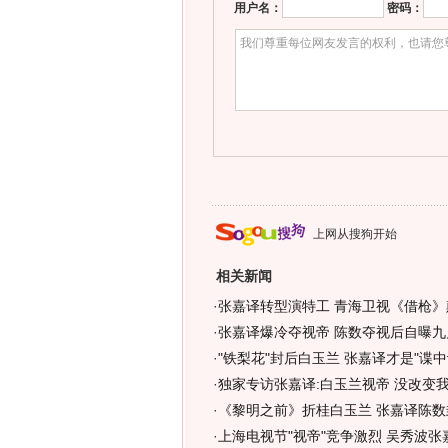
用户名：
密码：
上网从搜狗开始
相关新闻
·
张嘉译转型演特工 青海卫视《借枪》
·
张嘉译爆冷夺视帝 陈数夺视后自曝九
·
"铁梨花"封后白玉兰 张嘉译才是"谍中谍
·
独家专访张嘉译:白玉兰视帝 没改变我
·
《黎明之前》折桂白玉兰 张嘉译陈数封
·
上海电视节"视帝"竞争激烈 吴秀波张