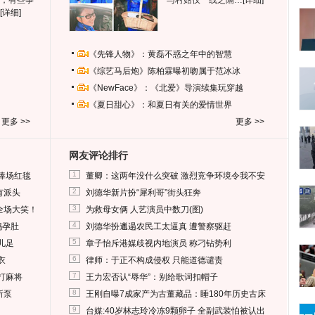
，有些事
与村姑仅一线之隔…
[详细]
[详细]
《先锋人物》：黄磊不惑之年中的智慧
《综艺马后炮》陈柏霖曝初吻属于范冰冰
《NewFace》：《北爱》导演续集玩穿越
《夏日甜心》：和夏日有关的爱情世界
更多 >>
更多 >>
网友评论排行
1
捧场红毯
董卿：这两年没什么突破 激烈竞争环境令我不安
2
有派头
刘德华新片扮“犀利哥”街头狂奔
3
全场大笑！
为救母女俩 人艺演员中数刀(图)
4
妈孕肚
刘德华扮邋遢农民工太逼真 遭警察驱赶
5
儿足
章子怡斥港媒歧视内地演员 称刁钻势利
6
衣
律师：于正不构成侵权 只能道德谴责
7
打麻将
王力宏否认“辱华”：别给歌词扣帽子
8
所泵
王刚自曝7成家产为古董藏品：睡180年历史古床
9
台媒:40岁林志玲冷冻9颗卵子 全副武装怕被认出