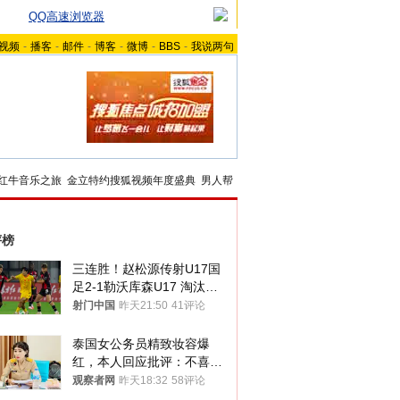
QQ高速浏览器
视频
-
播客
-
邮件
-
博客
-
微博
-
BBS
-
我说两句
红牛音乐之旅
金立特约搜狐视频年度盛典
男人帮
评榜
三连胜！赵松源传射U17国
足2-1勒沃库森U17 淘汰赛
将战河床
射门中国
昨天21:50
41评论
泰国女公务员精致妆容爆
红，本人回应批评：不喜欢
就别看
观察者网
昨天18:32
58评论