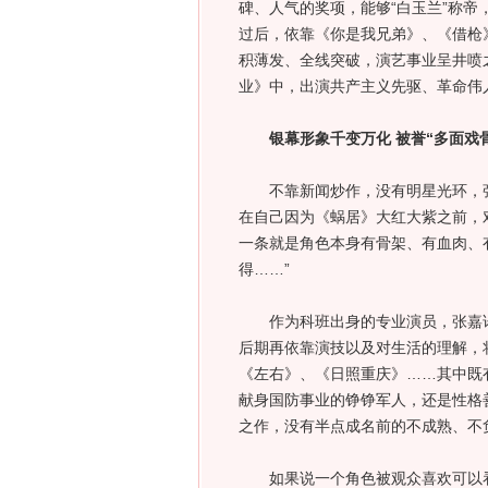
碑、人气的奖项，能够“白玉兰”称
过后，依靠《你是我兄弟》、《借枪
积薄发、全线突破，演艺事业呈井喷
业》中，出演共产主义先驱、革命伟
银幕形象千变万化 被誉“多面戏骨
不靠新闻炒作，没有明星光环，张
在自己因为《蜗居》大红大紫之前，
一条就是角色本身有骨架、有血肉、
得……”
作为科班出身的专业演员，张嘉译
后期再依靠演技以及对生活的理解，
《左右》、《日照重庆》……其中既
献身国防事业的铮铮军人，还是性格
之作，没有半点成名前的不成熟、不
如果说一个角色被观众喜欢可以看