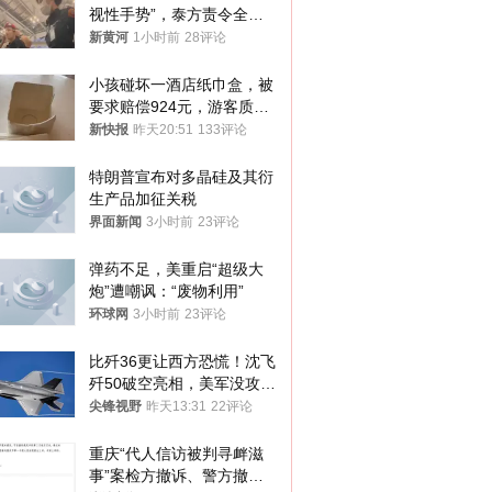
视性手势”，泰方责令全面
调查，对责任人采取最严厉
新黄河
1小时前
28评论
处分
小孩碰坏一酒店纸巾盒，被
要求赔偿924元，游客质疑
酒店房客物品超高标价，市
新快报
昨天20:51
133评论
监部门：不违规
特朗普宣布对多晶硅及其衍
生产品加征关税
界面新闻
3小时前
23评论
弹药不足，美重启“超级大
炮”遭嘲讽：“废物利用”
环球网
3小时前
23评论
比歼36更让西方恐慌！沈飞
歼50破空亮相，美军没攻克
的技术被拿下
尖锋视野
昨天13:31
22评论
重庆“代人信访被判寻衅滋
事”案检方撤诉、警方撤