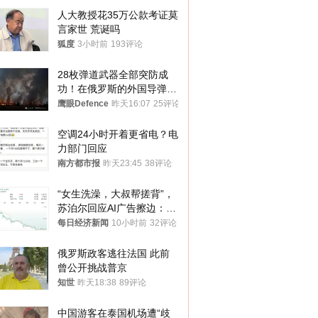
人大教授花35万公款考证莫
言家世 荒诞吗
狐度
3小时前
193评论
28枚弹道武器全部突防成
功！在俄罗斯的外国导弹发
射车都是合法打击目标
鹰眼Defence
昨天16:07
25评论
空调24小时开着更省电？电
力部门回应
南方都市报
昨天23:45
38评论
“女生洗澡，大叔帮搓背”，
苏泊尔回应AI广告擦边：视
频全下架，已强化内容管理
每日经济新闻
10小时前
32评论
与审核
俄罗斯政客逃往法国 此前
曾公开挑战普京
知世
昨天18:38
89评论
中国游客在泰国机场遭“歧