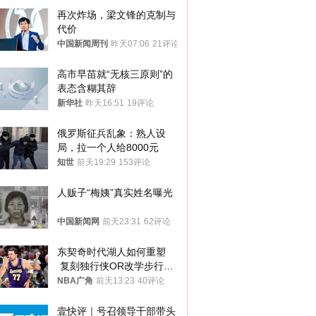
再次炸场，梁文锋的克制与
代价
中国新闻周刊
昨天07:06
21评论
高市早苗就“无核三原则”的
表态含糊其辞
新华社
昨天16:51
19评论
俄罗斯征兵乱象：熟人设
局，拉一个人给8000元
知世
前天19:29
153评论
人贩子“梅姨”真实姓名曝光
中国新闻网
前天23:31
62评论
东契奇时代湖人如何重塑
 复刻独行侠OR改学步行
者？
NBA广角
前天13:23
40评论
壹快评｜号召领导干部带头