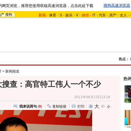
搜狗高速浏览器
的网页浏览，推荐您使用双核高速浏览器，点击此处下载
地产
搜狗
新闻
-
体育
-
S
-
娱乐
-
V
-
财经
-
IT
-
汽车
-
房产
-
女人
-
热点：
节
>
新闻报道
热
大搜查：高官特工伟人一个不少
2011年06月13日13:18
大
中
我来说两句
(
0
)
复制链接
打印
小