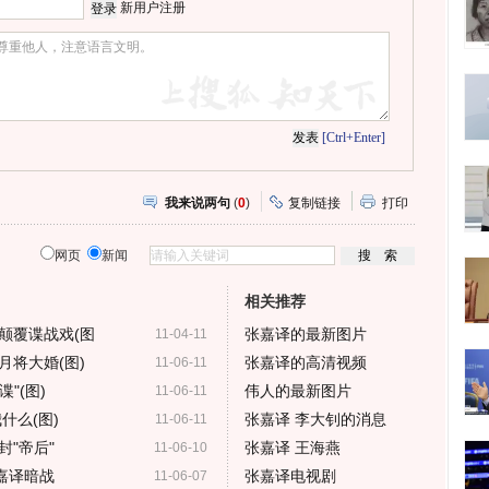
新用户注册
[Ctrl+Enter]
我来说两句
(
0
)
复制链接
打印
网页
新闻
相关推荐
颠覆谍战戏(图
张嘉译的最新图片
11-04-11
月将大婚(图)
张嘉译的高清视频
11-06-11
"(图)
伟人的最新图片
11-06-11
什么(图)
张嘉译 李大钊的消息
11-06-11
"帝后"
张嘉译 王海燕
11-06-10
嘉译暗战
张嘉译电视剧
11-06-07