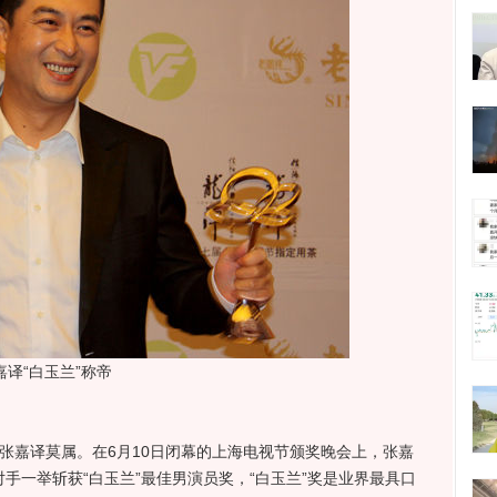
嘉译“白玉兰”称帝
张嘉译莫属。在6月10日闭幕的上海电视节颁奖晚会上，张嘉
对手一举斩获“白玉兰”最佳男演员奖，“白玉兰”奖是业界最具口