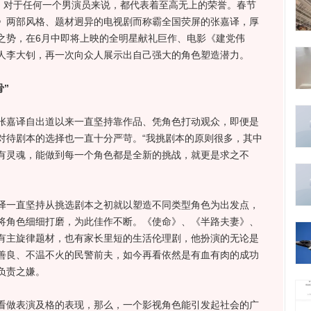
帝，对于任何一个男演员来说，都代表着至高无上的荣誉。春节
》两部风格、题材迥异的电视剧而称霸全国荧屏的张嘉译，厚
之势，在6月中即将上映的全明星献礼巨作、电影《建党伟
人李大钊，再一次向众人展示出自己强大的角色塑造潜力。
”
嘉译自出道以来一直坚持靠作品、凭角色打动观众，即便是
对待剧本的选择也一直十分严苛。“我挑剧本的原则很多，其中
有灵魂，能做到每一个角色都是全新的挑战，就更是求之不
一直坚持从挑选剧本之初就以塑造不同类型角色为出发点，
将角色细细打磨，为此佳作不断。《使命》、《半路夫妻》、
有主旋律题材，也有家长里短的生活伦理剧，他扮演的无论是
善良、不温不火的民警前夫，如今再看依然是有血有肉的成功
负责之嫌。
做表演及格的表现，那么，一个影视角色能引发起社会的广