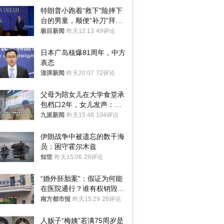
特朗普小跑着“救下”险摔下
台的男童，顺便“补刀”拜
登：“我可不想他像拜登一
极目新闻
昨天12:13
49评论
样摔下来”
日本广岛核爆81周年，中方
表态
澎湃新闻
昨天20:07
72评论
父母为陪女儿在大学食堂承
包档口2年，女儿发声：初
衷是为了陪伴，毕业后将不
九派新闻
昨天15:48
104评论
再营业
伊朗战争中被遗忘的数千海
员：困守霍尔木兹
知世
昨天15:06
29评论
“婚外胚胎案”：假证为何能
在医院通行？谁有权销毁胚
胎？
南方都市报
昨天15:29
28评论
人贩子“梅姨”若满75周岁是