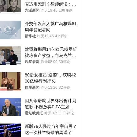
否适用死刑？律师解读：很
大概率不会被判处死刑
九派新闻
昨天19:48
108评论
外交部发言人就广岛核爆81
周年答记者问
新华社
昨天19:45
41评论
欧盟将挪用14亿欧元俄罗斯
被冻资产收益，向乌克兰提
供援助
观察者网
昨天08:09
30评论
80后女柜员“逆袭”，获聘42
00亿银行副行长
红星新闻
昨天13:20
32评论
因凡蒂诺就世界杯出售计划
道歉 不愿放弃FIFA主席职
位
足坛欧美汇
昨天07:11
33评论
新版76人强过当年宇宙勇？
这一次杜兰特错的离谱了