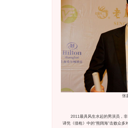
张
2011最具风生水起的男演员，非
译凭《借枪》中的“熊阔海”击败众多