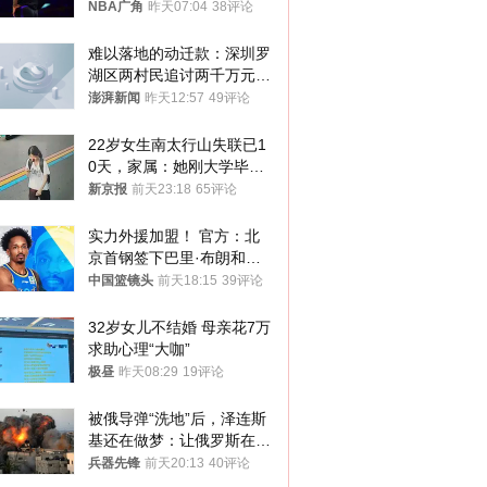
NBA广角
昨天07:04
38评论
难以落地的动迁款：深圳罗
湖区两村民追讨两千万元动
迁款八年未果
澎湃新闻
昨天12:57
49评论
22岁女生南太行山失联已1
0天，家属：她刚大学毕业
想到山里旅行
新京报
前天23:18
65评论
实力外援加盟！ 官方：北
京首钢签下巴里·布朗和桑
普森
中国篮镜头
前天18:15
39评论
32岁女儿不结婚 母亲花7万
求助心理“大咖”
极昼
昨天08:29
19评论
被俄导弹“洗地”后，泽连斯
基还在做梦：让俄罗斯在冬
季前求和？
兵器先锋
前天20:13
40评论