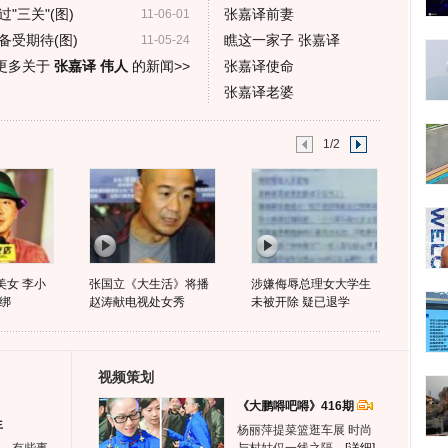
"三关"(图)
张嘉译前妻
11-06-01
备受期待(图)
瞧这一家子 张嘉译
11-05-24
更多关于
张嘉译 伟人
的新闻>>
张嘉译使命
张嘉译老婆
1/2
美女 李小
张国立《大生活》将播
涉嫌侮辱总理女大学生
绑
赵涛献电视处女秀
未被开除 疑已退学
视频策划
《大鹏嘚吧嘚》416期
生
杨丽萍提菜篮逛车展 时尚