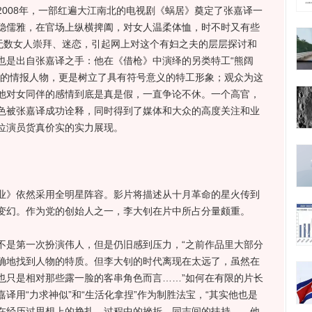
008年，一部红遍大江南北的电视剧《蜗居》奠定了张嘉译一
稳儒雅，在官场上纵横捭阖，对女人温柔体恤，时不时又有些
被无数女人崇拜、迷恋，引起网上对这个有妇之夫的层层探讨和
也是出自张嘉译之手：他在《借枪》中演绎的另类特工“熊阔
信的情报人物，更是树立了具有符号意义的特工形象；观众为这
他对女同伴的感情到底是真是假，一直争论不休。一个高官，
色被张嘉译成功诠释，同时得到了媒体和大众的高度关注和业
位演员货真价实的实力展现。
》依然采用全明星阵容。影片将描述从十月革命的星火传到
变幻。作为党的创始人之一，李大钊在片中所占分量颇重。
是第一次扮演伟人，但是仍旧感到压力，“之前作品里大部分
确地找到人物的特质。但李大钊的时代离现在太远了，虽然在
也只是相对那些露一脸的客串角色而言……”如何在有限的片长
译用“力求神似”和“生活化拿捏”作为制胜法宝，“其实他也是
在经历过思想上的挣扎、过程中的挫折、同志间的扶持……他