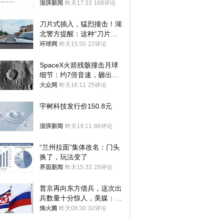
案，两被告人获国赔
澎湃新闻
昨天17:33
168评论
刀片式插入，猛烈撞击！湖
北警方提醒：这种“刀片超
车”，太危险了
环球网
昨天15:50
22评论
SpaceX火箭残骸撞击月球
细节：约7倍音速，砸出直
径约30米撞击坑
大众网
昨天16:11
25评论
宇树科技发行价150.8元
澎湃新闻
昨天19:11
86评论
“兰州拉面”集体改名：门头
换了，玩法变了
界面新闻
昨天15:33
29评论
普京再向东方借兵，这次出
兵数量十分惊人，美媒：俄
朝要动真格？
烽火菌
昨天08:30
32评论