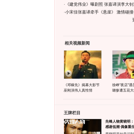
·
《建党伟业》曝剧照 张嘉译演李大钊过
·
小宋佳张嘉译牵手《悬崖》 激情碰撞
相关视频新闻
《邓稼先》揭幕大影节
徐峥"夜店"遇
巫刚演伟人真性情
璐惨遭五花大
王牌栏目
先锋人物黄晓明：
感谢低潮 偶像重