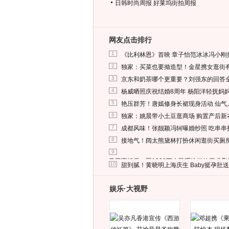
日韩时尚周报
好莱坞街拍周报
网友点击排行
1
《比利林恩》首映 章子怡范冰冰冯小刚
2
独家：买菜也要拗造型！金星携女逛街
3
京东和奶茶哪个更重要？刘强东的回答
4
杨威晒照庆祝结婚8周年 杨阳洋轻抚妈
5
艳压群芳！唐嫣修身长裙现身活动 仙气
6
独家：姚晨带小土豆逛商场 购置产后新
7
成都风味！张靓颖冯轲曝婚纱照 吃串串
8
接地气！阔太熊黛林打扮休闲逛街买厕
9
马蓉离婚后，砸1000万人民币给媒体要求
10
甜到腻！黄晓明上海庆生 Baby挺孕肚
娱乐·大视野