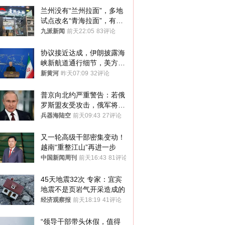
兰州没有“兰州拉面”，多地
试点改名“青海拉面”，有商
家改名已两年
九派新闻
前天22:05
83评论
协议接近达成，伊朗披露海
峡新航道通行细节，美方再
提“倒计时”
新黄河
昨天07:09
32评论
普京向北约严重警告：若俄
罗斯盟友受攻击，俄军将动
用核武器保护
兵器海陆空
前天09:43
27评论
又一轮高级干部密集变动！
越南“重整江山”再进一步
中国新闻周刊
前天16:43
81评论
45天地震32次 专家：宜宾
地震不是页岩气开采造成的
经济观察报
前天18:19
41评论
“领导干部带头休假，值得