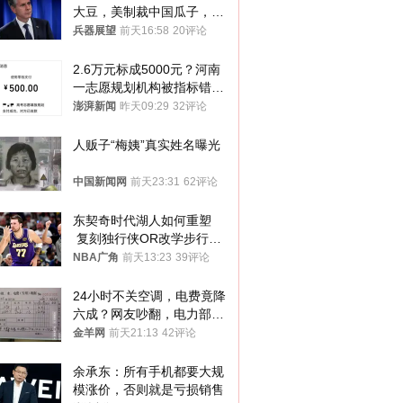
大豆，美制裁中国瓜子，布
林肯措辞变了
兵器展望
前天16:58
20评论
2.6万元标成5000元？河南
一志愿规划机构被指标错学
费致考生复读
澎湃新闻
昨天09:29
32评论
人贩子“梅姨”真实姓名曝光
中国新闻网
前天23:31
62评论
东契奇时代湖人如何重塑
 复刻独行侠OR改学步行
者？
NBA广角
前天13:23
39评论
24小时不关空调，电费竟降
六成？网友吵翻，电力部门
回应→
金羊网
前天21:13
42评论
余承东：所有手机都要大规
模涨价，否则就是亏损销售