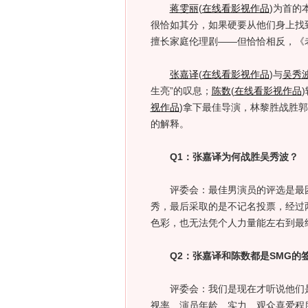
蒋雯丽
(
在线看影视作品
)
为首的
很恰如其分，如果硬要从他们身上找
擅长家庭伦理剧——但恰恰相反，《
张嘉译
(
在线看影视作品
)
与
吴秀
生亮”的叹息；
陈数
(
在线看影视作品
)
视作品
)
拿下最佳导演，林黎胜战胜郭
的解释。
Q1：张嘉译为何战胜吴秀波？
评委会：最佳男演员的评选是最困
秀，最后采取的是不记名投票，经过
色彩，也无法凭个人力量能左右到最
Q2：张嘉译和陈数都是SMG的
评委会：我们是现在才听说他们是
视率、演员年龄、实力、观众喜爱程