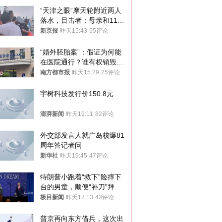
“天津之眼”摩天轮附近两人
落水，目击者：母亲和11岁
儿子先后被打捞上岸
新京报
昨天15:43
55评论
“婚外胚胎案”：假证为何能
在医院通行？谁有权销毁胚
胎？
南方都市报
昨天15:29
25评论
宇树科技发行价150.8元
澎湃新闻
昨天19:11
82评论
外交部发言人就广岛核爆81
周年答记者问
新华社
昨天19:45
47评论
特朗普小跑着“救下”险摔下
台的男童，顺便“补刀”拜
登：“我可不想他像拜登一
极目新闻
昨天12:13
43评论
样摔下来”
普京再向东方借兵，这次出