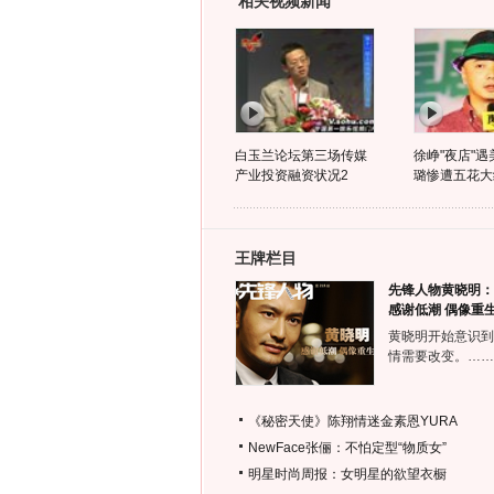
相关视频新闻
白玉兰论坛第三场传媒
徐峥"夜店"遇
产业投资融资状况2
璐惨遭五花大
王牌栏目
先锋人物黄晓明：
感谢低潮 偶像重
黄晓明开始意识到
情需要改变。……
《秘密天使》陈翔情迷金素恩YURA
NewFace张俪：不怕定型“物质女”
明星时尚周报：女明星的欲望衣橱