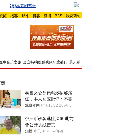
QQ高速浏览器
视频
-
播客
-
邮件
-
博客
-
微博
-
BBS
-
我说两句
红牛音乐之旅
金立特约搜狐视频年度盛典
男人帮
评榜
泰国女公务员精致妆容爆
红，本人回应批评：不喜欢
就别看
观察者网
昨天18:32
28评论
俄罗斯政客逃往法国 此前
曾公开挑战普京
知世
昨天18:38
64评论