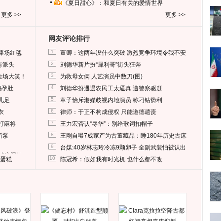
《夏日甜心》：和夏日有关的爱情世界
更多 >>
更多 >>
网友评论排行
1
捧场红毯
董卿：这两年没什么突破 激烈竞争环境令我不安
2
有派头
刘德华新片扮“犀利哥”街头狂奔
3
全场大笑！
为救母女俩 人艺演员中数刀(图)
4
妈孕肚
刘德华扮邋遢农民工太逼真 遭警察驱赶
5
儿足
章子怡斥港媒歧视内地演员 称刁钻势利
6
衣
律师：于正不构成侵权 只能道德谴责
7
打麻将
王力宏否认“辱华”：别给歌词扣帽子
8
所泵
王刚自曝7成家产为古董藏品：睡180年历史古床
9
台媒:40岁林志玲冷冻9颗卵子 全副武装怕被认出
删掉这照片
10
送蛋糕
陈冠希：假如我有时光机 也什么都不改