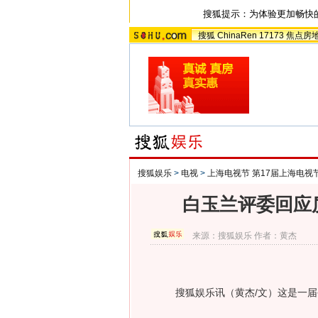
搜狐提示：为体验更加畅快
搜狐
ChinaRen
17173
焦点房
搜狐娱乐
>
电视
>
上海电视节 第17届上海电视
白玉兰评委回应
来源：
搜狐娱乐
作者：黄杰
搜狐娱乐讯（黄杰/文）这是一届