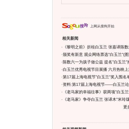
上网从搜狗开始
相关新闻
·
《黎明之前》折桂白玉兰 张嘉译陈数封
·
颁奖有新意 观众网络票选"白玉兰"(图
·
陈数六一为孩子做公益 提名"白玉兰"
·
白玉兰优秀电视节目展播 六月热映上
·
第17届上海电视节"白玉兰"奖入围名
·
资料:第17届上海电视节——白玉兰
·
《老马家的幸福往事》获两项"白玉兰"
·
《老马家》争夺白玉兰 张译木"米玲珑"
更