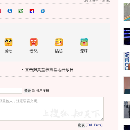
(责任编辑：潘珊)
感动
愤怒
搞笑
无聊
直击归真堂养熊基地开放日
新用户注册
[Ctrl+Enter]