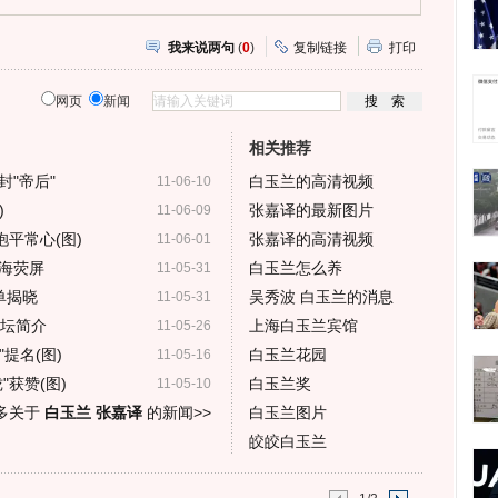
我来说两句
(
0
)
复制链接
打印
网页
新闻
相关推荐
"帝后"
白玉兰的高清视频
11-06-10
)
张嘉译的最新图片
11-06-09
抱平常心(图)
张嘉译的高清视频
11-06-01
海荧屏
白玉兰怎么养
11-05-31
单揭晓
吴秀波 白玉兰的消息
11-05-31
论坛简介
上海白玉兰宾馆
11-05-26
提名(图)
白玉兰花园
11-05-16
获赞(图)
白玉兰奖
11-05-10
多关于
白玉兰 张嘉译
的新闻>>
白玉兰图片
皎皎白玉兰