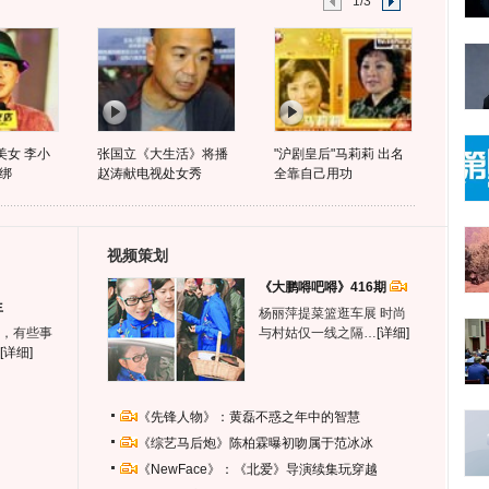
1/3
美女 李小
张国立《大生活》将播
"沪剧皇后"马莉莉 出名
绑
赵涛献电视处女秀
全靠自己用功
视频策划
《大鹏嘚吧嘚》416期
生
杨丽萍提菜篮逛车展 时尚
，有些事
与村姑仅一线之隔…
[详细]
[详细]
《先锋人物》：黄磊不惑之年中的智慧
《综艺马后炮》陈柏霖曝初吻属于范冰冰
《NewFace》：《北爱》导演续集玩穿越