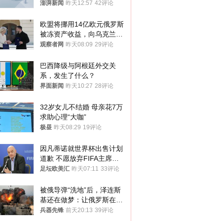
迁款八年未果
澎湃新闻
昨天12:57
42评论
欧盟将挪用14亿欧元俄罗斯
被冻资产收益，向乌克兰提
供援助
观察者网
昨天08:09
29评论
巴西降级与阿根廷外交关
系，发生了什么？
界面新闻
昨天10:27
28评论
32岁女儿不结婚 母亲花7万
求助心理“大咖”
极昼
昨天08:29
19评论
因凡蒂诺就世界杯出售计划
道歉 不愿放弃FIFA主席职
位
足坛欧美汇
昨天07:11
33评论
被俄导弹“洗地”后，泽连斯
基还在做梦：让俄罗斯在冬
季前求和？
兵器先锋
前天20:13
39评论