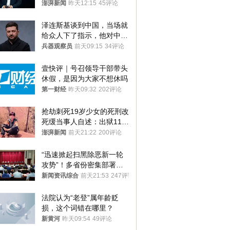
澎湃新闻
昨天12:15
45评论
泽连斯基谈到中国，当场就
给众人下了指示，他对中国
和中乌关系，显然又有了新
兵器观察员
前天09:15
34评论
的想法
壹快评｜号召领导干部带头
休假，是因为大家不想休吗
第一财经
昨天09:32
202评论
抢劫刺死19岁少女的死刑改
死缓当事人自述：出狱11年
间始终刻意躲避被害人家属
澎湃新闻
前天21:22
200评论
“迅速掀起扫黑除恶新一轮
攻势”！多省份密集部署，
公布举报方式
新闻资讯综合
前天21:53
247评论
法院认为“老登”属年龄贬
损，这个词错在哪里？
新黄河
昨天09:54
49评论