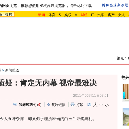
搜狗高速浏览器
的网页浏览，推荐您使用双核高速浏览器，点击此处下载
地产
搜狗
新闻
-
体育
-
S
-
娱乐
-
V
-
财经
-
IT
-
汽车
-
房产
-
女人
-
热点：
节
>
新闻报道
热
质疑：肯定无内幕 视帝最难决
2011年06月11日07:51
大
中
我来说两句
(
0
)
复制链接
打印
小
令人五味杂陈、却又似乎理所应当的白玉兰评奖典礼。