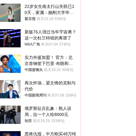
22岁女生南太行山失联已1
0天，家属：她刚大学毕业
想到山里旅行
新京报
前天23:18
63评论
新版76人强过当年宇宙勇？
这一次杜兰特错的离谱了
NBA广角
昨天07:04
37评论
实力外援加盟！ 官方：北
京首钢签下巴里·布朗和桑
普森
中国篮镜头
前天18:15
39评论
再次炸场，梁文锋的克制与
代价
中国新闻周刊
昨天07:06
20评论
俄罗斯征兵乱象：熟人设
局，拉一个人给8000元
知世
前天19:29
153评论
恩将仇报，中方刚买48万吨