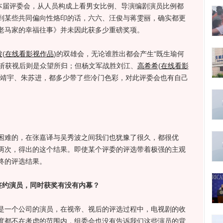
本届评委会，从人员构成上看男女比例、导演编剧演员比例都
到某些共同偏向性烙印的话，六六、汪俊与蒋雯丽，确实都更
老马家的幸福往事》并未因此获多少重磅奖项。
波
(
在线看影视作品
)
的双雄会，无论谁胜出都会产生“既生瑜何
斩获视后则是众望所归；但杨文军战胜刘江、
高希希
(
在线看影
靖宇、朱苏进，都多少带了些冷门色彩，对此评委会也有自己
难的，在张嘉译与吴秀波之间我们也犹豫了很久，都很优
两次，得出的这个结果。即使某个评委的评选带着极强的主观
终的评选结果。
签约演员，同时获奖有没有内幕？
一个公司的演员，在视帝、视后的评选过程中，电视剧的收
度都不在考虑的范围内，组委会也没有告诉我们这些演员的背