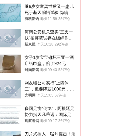
继6岁女童离世后又一患儿
死于基因编辑试验 隐瞒一
年才对外披露
有料新语
昨天11:59
35评论
河南公安机关查实“三支一
扶”招募笔试存在组织作弊
犯罪行为
新京报
昨天16:28
292评论
女子1岁宝宝碰坏三亚一酒
店纸巾盒，赔了924元，发
帖吐槽后酒店退还一半的
封面新闻
昨天09:43
58评论
钱，当地市监局回应
网友曝公司实行“上四休
三”，但要降薪1000元，不
接受只能辞职
光明网
昨天15:05
67评论
多国足协“倒戈”，阿根廷足
协力挺因凡蒂诺：国际足联
今后应继续在其领导下前行
观察者网
昨天09:17
36评论
刀片式插入，猛烈撞击！湖