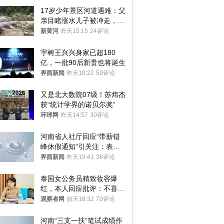
17岁少年景区河道遇难：父
亲目睹涨水儿子被冲走，当
地排除上游泄洪，家属盼厘
新黄河
昨天15:15
24评论
清责任
宇树王兴兴身家已超180
亿，一批90后新贵也将诞生
界面新闻
昨天10:22
59评论
又是北大数院07级！苏炜杰
获“统计学界的诺贝尔奖”
环球网
昨天14:57
30评论
河南省人社厅回应“带薪错
峰休假通知”引关注：表述
不够准确，待修改后印发
界面新闻
昨天15:41
38评论
泰国女公务员精致妆容爆
红，本人回应批评：不喜欢
就别看
观察者网
前天18:32
70评论
河南“三支一扶”笔试成绩作