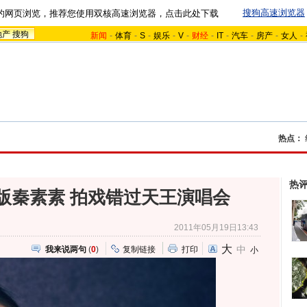
搜狗高速浏览器
的网页浏览，推荐您使用双核高速浏览器，点击此处下载
地产
搜狗
新闻
-
体育
-
S
-
娱乐
-
V
-
财经
-
IT
-
汽车
-
房产
-
女人
-
热点：
热
版秦素素 拍戏错过天王演唱会
2011年05月19日13:43
大
中
我来说两句
(
0
)
复制链接
打印
小