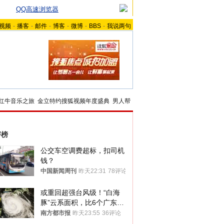
QQ高速浏览器
视频
-
播客
-
邮件
-
博客
-
微博
-
BBS
-
我说两句
红牛音乐之旅
金立特约搜狐视频年度盛典
男人帮
评榜
公交车空调费超标，扣司机
钱？
中国新闻周刊
昨天22:31
78评论
或重回超强台风级！“白海
豚”云系面积，比6个广东还
大！深圳官方：注意这件事
南方都市报
昨天23:55
36评论