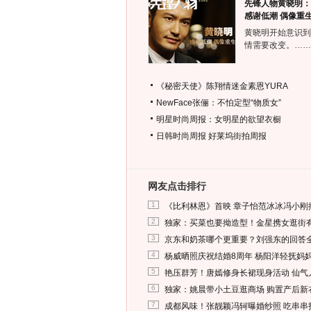
先锋人物黄晓明：
感谢低潮 偶像重
黄晓明开始意识到
情需要改变。……
《秘密天使》陈翔情迷金素恩YURA
NewFace张俪：不怕定型“物质女”
明星时尚周报：女明星的欲望衣橱
日韩时尚周报
好莱坞街拍周报
网友点击排行
1
《比利林恩》首映 章子怡范冰冰冯小刚
2
独家：买菜也要拗造型！金星携女逛街
3
京东和奶茶哪个更重要？刘强东的回答
4
杨威晒照庆祝结婚8周年 杨阳洋轻抚妈
5
艳压群芳！唐嫣修身长裙现身活动 仙气
6
独家：姚晨带小土豆逛商场 购置产后新
7
成都风味！张靓颖冯轲曝婚纱照 吃串串