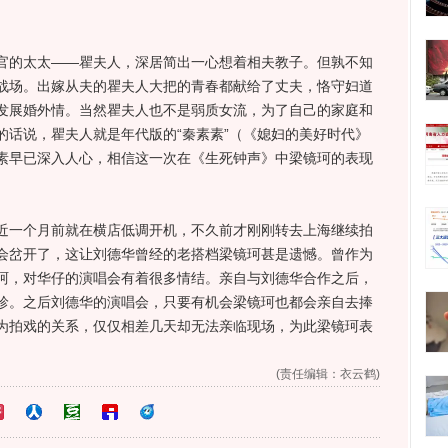
的太太——瞿夫人，深居简出一心想着相夫教子。但孰不知
战场。出嫁从夫的瞿夫人大把的青春都献给了丈夫，恪守妇道
发展婚外情。当然瞿夫人也不是弱质女流，为了自己的家庭和
的话说，瞿夫人就是年代版的“秦素素”（《媳妇的美好时代》
素早已深入人心，相信这一次在《生死钟声》中梁镜珂的表现
一个月前就在横店低调开机，不久前才刚刚转去上海继续拍
会岔开了，这让刘德华曾经的老搭档梁镜珂甚是遗憾。曾作为
珂，对华仔的演唱会有着很多情结。亲自与刘德华合作之后，
珍。之后刘德华的演唱会，只要有机会梁镜珂也都会亲自去捧
为拍戏的关系，仅仅相差几天却无法亲临现场，为此梁镜珂表
(责任编辑：衣云鹤)