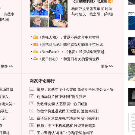
《大鹏嘚吧嘚》416期
生
杨丽萍提菜篮逛车展 时尚
，有些事
与村姑仅一线之隔…
[详细]
[详细]
《先锋人物》：黄磊不惑之年中的智慧
《综艺马后炮》陈柏霖曝初吻属于范冰冰
《NewFace》：《北爱》导演续集玩穿越
《夏日甜心》：和夏日有关的爱情世界
更多 >>
更多 >>
网友评论排行
1
捧场红毯
董卿：这两年没什么突破 激烈竞争环境令我不安
2
有派头
刘德华新片扮“犀利哥”街头狂奔
3
全场大笑！
为救母女俩 人艺演员中数刀(图)
4
妈孕肚
刘德华扮邋遢农民工太逼真 遭警察驱赶
5
儿足
章子怡斥港媒歧视内地演员 称刁钻势利
6
衣
律师：于正不构成侵权 只能道德谴责
7
打麻将
王力宏否认“辱华”：别给歌词扣帽子