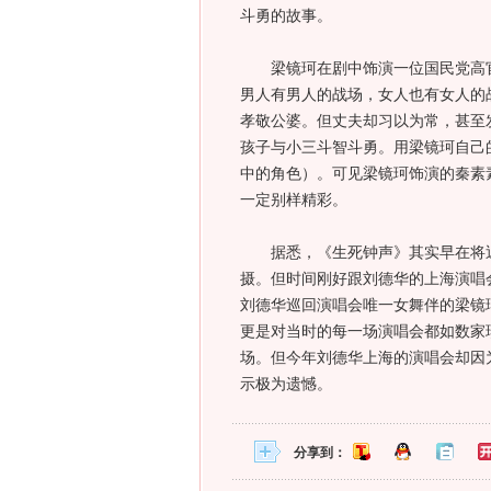
斗勇的故事。
梁镜珂在剧中饰演一位国民党高官
男人有男人的战场，女人也有女人的
孝敬公婆。但丈夫却习以为常，甚至
孩子与小三斗智斗勇。用梁镜珂自己
中的角色）。可见梁镜珂饰演的秦素
一定别样精彩。
据悉，《生死钟声》其实早在将近
摄。但时间刚好跟刘德华的上海演唱
刘德华巡回演唱会唯一女舞伴的梁镜
更是对当时的每一场演唱会都如数家
场。但今年刘德华上海的演唱会却因
示极为遗憾。
分享到：