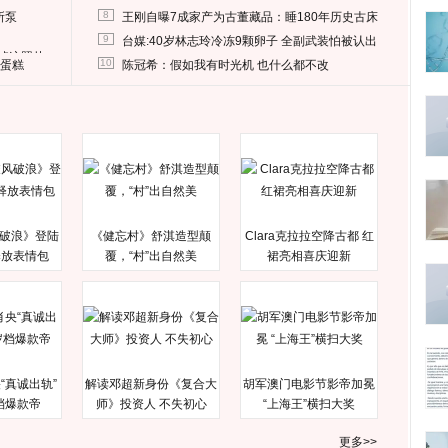
8
所泵
王刚自曝7成家产为古董藏品：睡180年历史古床
9
台媒:40岁林志玲冷冻9颗卵子 全副武装怕被认出
删掉这照片
10
送蛋糕
陈冠希：假如我有时光机 也什么都不改
破浪》登陆
《健忘村》舒淇造型颠
Clara克拉拉空降古都 红
释放表情包
覆，“村”出自然美
裙亮相喜庆迎新
“真诚出轨”
解读邓超新身份《复合大
胡军澳门电影节影帝加冕
档爆款帝
师》投资人 不失初心
“上海王”横扫大奖
更多>>