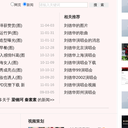
网页
新闻
相关推荐
绎获赞赏(图)
刘德华的图片
11-04-03
竹笋(图)
刘德华的歌曲
11-01-31
造型曝光(图)
刘德华演唱会的消息
11-01-12
餐(图)
刘德华北京演唱会
10-12-28
入感情纠葛(图
刘德华上海演唱会
10-12-16
女人(图)
刘德华演唱会下载
10-11-09
秀成亮点(图)
刘德华99演唱会
10-10-12
妆也诱人(图)
刘德华2002演唱会
10-09-20
D完整下载 新
刘德华演唱会视频
11-01-16
刘德华郑州演唱会
09-03-05
多关于
梁镜珂 秦素素
的新闻>>
视频策划