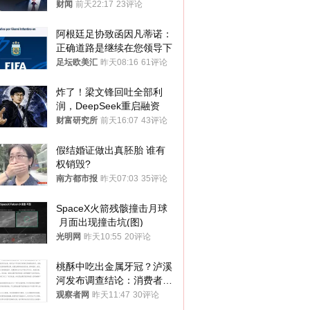
财闻
前天22:17
23评论
阿根廷足协致函因凡蒂诺：
正确道路是继续在您领导下
足坛欧美汇
昨天08:16
61评论
炸了！梁文锋回吐全部利
润，DeepSeek重启融资
财富研究所
前天16:07
43评论
假结婚证做出真胚胎 谁有
权销毁?
南方都市报
昨天07:03
35评论
SpaceX火箭残骸撞击月球
 月面出现撞击坑(图)
光明网
昨天10:55
20评论
桃酥中吃出金属牙冠？泸溪
河发布调查结论：消费者已
澄清，所发视频情况不属实
观察者网
昨天11:47
30评论