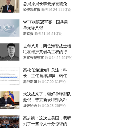
总局原局长李云泽被罢免全
国人大代表
经济观察报
昨天16:24
111评论
WTT横滨冠军赛：国乒男
单无缘八强
新京报
昨天21:16
51评论
去年八月，两位海警战士牺
牲在维护黄岩岛主权的行动
中
罗富强观察室
昨天14:55
62评论
高校任免通知引关注：科
长、主任自愿辞职，转任思
政辅导员
澎湃新闻
昨天17:00
31评论
大决战来了，朝鲜导弹部队
赴俄，普京新设特殊兵种，
76岁老将扛旗
虚怀论语
昨天10:28
26评论
高志凯：这次去美国，我听
到了一些令人十分惊讶的消