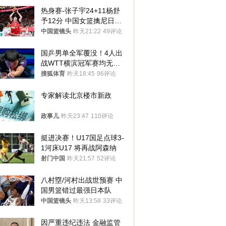
热身赛-张子宇24+11杨舒
予12分 中国女篮擒尼日利
亚
中国篮镜头
昨天21:22
49评论
国乒男单全军覆没！4人出
战WTT横滨冠军赛均无缘
八强
搜狐体育
昨天18:45
96评论
专家解读北京楼市新政
政事儿
昨天23:47
110评论
挺进决赛！U17国足点球3-
1河床U17 将再战阿森纳
射门中国
昨天21:57
52评论
八村塁/河村出战世预赛 中
国男篮错过最强日本队
中国篮镜头
昨天13:58
33评论
因严重违纪违法 金融监管