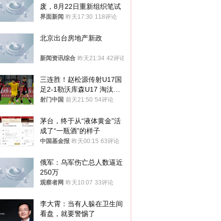
废，8月22日重新组织笔试
界面新闻
昨天17:30
118评论
北京出台房地产新政
新闻资讯综合
昨天21:34
42评论
三连胜！赵松源传射U17国
足2-1勒沃库森U17 淘汰赛
将战河床
射门中国
前天21:50
54评论
茅台，终于从“液体黄金”活
成了“一瓶酒”的样子
中国基金报
昨天00:15
63评论
俄军：乌军伤亡总人数逼近
250万
观察者网
昨天10:07
33评论
李大霄：当有人躲在卫生间
看盘，就要警惕了