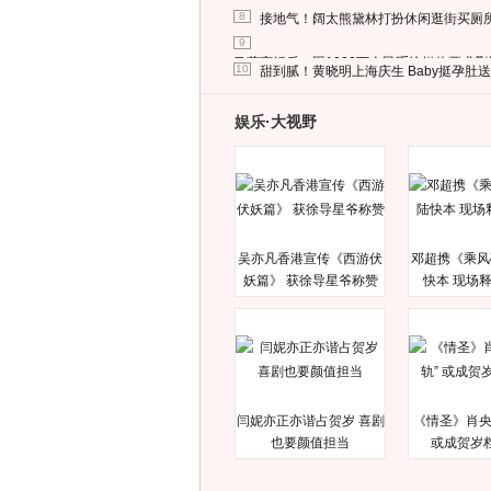
8
接地气！阔太熊黛林打扮休闲逛街买厕
9
马蓉离婚后，砸1000万人民币给媒体要求
10
甜到腻！黄晓明上海庆生 Baby挺孕肚
娱乐·大视野
吴亦凡香港宣传《西游伏
邓超携《乘风
妖篇》 获徐导星爷称赞
快本 现场
闫妮亦正亦谐占贺岁 喜剧
《情圣》肖央
也要颜值担当
或成贺岁